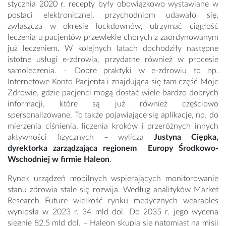
stycznia 2020 r. recepty były obowiązkowo wystawiane w
postaci elektronicznej, przychodniom udawało się,
zwłaszcza w okresie lockdownów, utrzymać ciągłość
leczenia u pacjentów przewlekle chorych z zaordynowanym
już leczeniem. W kolejnych latach dochodziły następne
istotne usługi e-zdrowia, przydatne również w procesie
samoleczenia. – Dobre praktyki w e-zdrowiu to np.
Internetowe Konto Pacjenta i znajdująca się tam część Moje
Zdrowie, gdzie pacjenci mogą dostać wiele bardzo dobrych
informacji, które są już również częściowo
spersonalizowane. To także pojawiające się aplikacje, np. do
mierzenia ciśnienia, liczenia kroków i przeróżnych innych
aktywności fizycznych – wylicza
Justyna Ciępka,
dyrektorka zarządzająca regionem Europy Środkowo-
Wschodniej w firmie Haleon
.
Rynek urządzeń mobilnych wspierających monitorowanie
stanu zdrowia stale się rozwija. Według analityków Market
Research Future wielkość rynku medycznych wearables
wyniosła w 2023 r. 34 mld dol. Do 2035 r. jego wycena
sięgnie 82,5 mld dol. – Haleon skupia się natomiast na misji