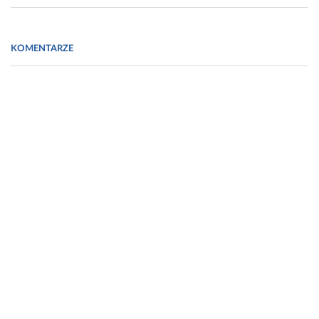
Fot. https://www.lummi.ai/photo/fitness-app-close-up-pbvuc
KOMENTARZE