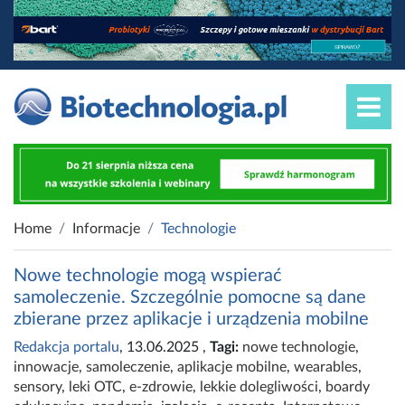
Home
Informacje
Technologie
Nowe technologie mogą wspierać
samoleczenie. Szczególnie pomocne są dane
zbierane przez aplikacje i urządzenia mobilne
Redakcja portalu
, 13.06.2025
,
Tagi:
nowe technologie
,
innowacje
,
samoleczenie
,
aplikacje mobilne
,
wearables
,
sensory
,
leki OTC
,
e-zdrowie
,
lekkie dolegliwości
,
boardy