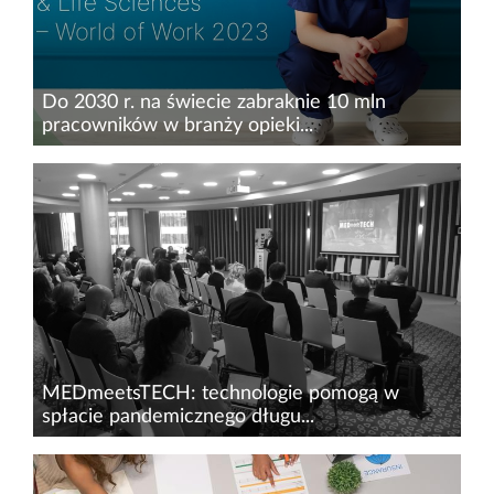
Do 2030 r. na świecie zabraknie 10 mln
pracowników w branży opieki...
Sztuczna inteligencja w służbie zdrowiu,
wdrożenie nowych technologii usprawniających
pracę lekarzy&nbsp;czy inwestycje gigantów
technologicznych w innowacyjne rozwiązania
opieki zdrowotnej – to...
MEDmeetsTECH: technologie pomogą w
spłacie pandemicznego długu...
Medycyna i nowoczesne technologie tworzą
nierozerwalny duet, którego beneficjentami są