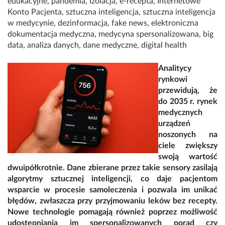
edukacyjne
,
pandemia
,
izolacja
,
e-recepta
,
Internetowe
Konto Pacjenta
,
sztuczna inteligencja
,
sztuczna inteligencja
w medycynie
,
dezinformacja
,
fake news
,
elektroniczna
dokumentacja medyczna
,
medycyna spersonalizowana
,
big
data
,
analiza danych
,
dane medyczne
,
digital health
Analitycy
rynkowi
przewidują, że
do 2035 r. rynek
medycznych
urządzeń
noszonych na
ciele zwiększy
swoją wartość
dwuipółkrotnie. Dane zbierane przez takie sensory zasilają
algorytmy sztucznej inteligencji, co daje pacjentom
wsparcie w procesie samoleczenia i pozwala im unikać
błędów, zwłaszcza przy przyjmowaniu leków bez recepty.
Nowe technologie pomagają również poprzez możliwość
udostępniania im spersonalizowanych porad czy