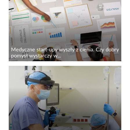
pacjenci oraz całe systemy ochrony zdrowia –
to jeden z wniosków 12. edycji konferencji
MEDmeetsTECH. Podczas...
Medyczne start-upy wyszły z cienia. Czy dobry
pomysł wystarczy w...
Nowoczesne technologie w medycynie to
branża wyjątkowa, ponieważ pozwala uratować
miliony ludzi i każdego dnia poprawia jakość
życia chorych na całym świecie. Przez ok. 60 lat
rynek opieki zdrowotnej...