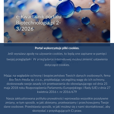
e-Kwartalnik portalu
Biotechnologia.pl 2-
3/2026
Portal wykorzystuje pliki cookies.
Jeśli wyrażasz zgodę na używanie cookies, to będą one zapisane w pamięci
twojej przeglądarki. W przeglądarce internetowej możesz zmienić ustawienia
WYDAWCA
dotyczące cookies.
Mając na względzie ochronę i bezpieczeństwo Twoich danych osobowych, firma
PARTNERZY
Bio-Tech Media sp. z o.o., przykładając szczególną wagę do ich ochrony,
dostosowała swoje zasady ich przetwarzania do obowiązującego od dnia 25
maja 2018 roku Rozporządzenia Parlamentu Europejskiego i Rady (UE) z dnia 27
kwietnia 2016 r. nr 2016/679
Nasza zaktualizowana polityka prywatności wprowadza wszystkie pozytywne
zmiany, w tym sposób, w jaki zbieramy, przetwarzamy i przechowujemy Twoje
dane osobowe. Przedstawia sposób, w jaki możesz się z nami skontaktować, aby
skorzystać z przysługujących Ci praw.