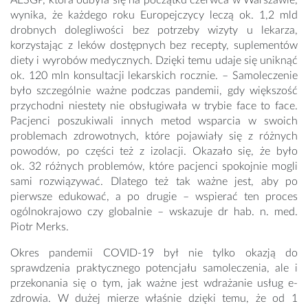
AESGP, która odbyła się na początku czerwca w Warszawie,
wynika, że każdego roku Europejczycy leczą ok. 1,2 mld
drobnych dolegliwości bez potrzeby wizyty u lekarza,
korzystając z leków dostępnych bez recepty, suplementów
diety i wyrobów medycznych. Dzięki temu udaje się uniknąć
ok. 120 mln konsultacji lekarskich rocznie. – Samoleczenie
było szczególnie ważne podczas pandemii, gdy większość
przychodni niestety nie obsługiwała w trybie face to face.
Pacjenci poszukiwali innych metod wsparcia w swoich
problemach zdrowotnych, które pojawiały się z różnych
powodów, po części też z izolacji. Okazało się, że było
ok. 32 różnych problemów, które pacjenci spokojnie mogli
sami rozwiązywać. Dlatego też tak ważne jest, aby po
pierwsze edukować, a po drugie – wspierać ten proces
ogólnokrajowo czy globalnie – wskazuje dr hab. n. med.
Piotr Merks.
Okres pandemii COVID-19 był nie tylko okazją do
sprawdzenia praktycznego potencjału samoleczenia, ale i
przekonania się o tym, jak ważne jest wdrażanie usług e-
zdrowia. W dużej mierze właśnie dzięki temu, że od 1