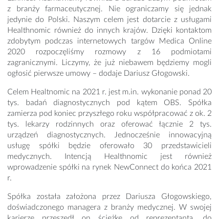
z branży farmaceutycznej. Nie ograniczamy się jednak
jedynie do Polski. Naszym celem jest dotarcie z usługami
Healthnomic również do innych krajów. Dzięki kontaktom
zdobytym podczas internetowych targów Medica Online
2020 rozpoczęliśmy rozmowy z 16 podmiotami
zagranicznymi. Liczymy, że już niebawem będziemy mogli
ogłosić pierwsze umowy – dodaje Dariusz Głogowski.
Celem Healtnomic na 2021 r. jest m.in. wykonanie ponad 20
tys. badań diagnostycznych pod kątem OBS. Spółka
zamierza pod koniec przyszłego roku współpracować z ok. 2
tys. lekarzy rodzinnych oraz oferować łącznie 2 tys.
urządzeń diagnostycznych. Jednocześnie innowacyjną
usługę spółki będzie oferowało 30 przedstawicieli
medycznych. Intencją Healthnomic jest również
wprowadzenie spółki na rynek NewConnect do końca 2021
r.
Spółka została założona przez Dariusza Głogowskiego,
doświadczonego managera z branży medycznej. W swojej
karierze przeszedł on ścieżkę od reprezentanta, do