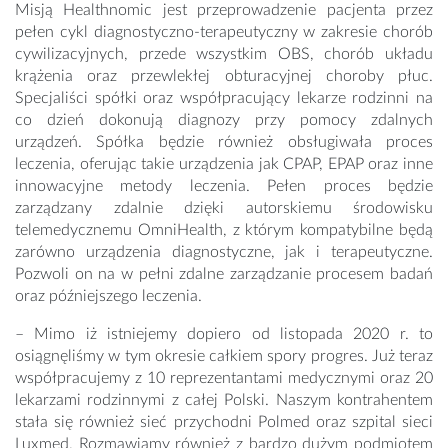
Misją Healthnomic jest przeprowadzenie pacjenta przez
pełen cykl diagnostyczno-terapeutyczny w zakresie chorób
cywilizacyjnych, przede wszystkim OBS, chorób układu
krążenia oraz przewlekłej obturacyjnej choroby płuc.
Specjaliści spółki oraz współpracujący lekarze rodzinni na
co dzień dokonują diagnozy przy pomocy zdalnych
urządzeń. Spółka będzie również obsługiwała proces
leczenia, oferując takie urządzenia jak CPAP, EPAP oraz inne
innowacyjne metody leczenia. Pełen proces będzie
zarządzany zdalnie dzięki autorskiemu środowisku
telemedycznemu OmniHealth, z którym kompatybilne będą
zarówno urządzenia diagnostyczne, jak i terapeutyczne.
Pozwoli on na w pełni zdalne zarządzanie procesem badań
oraz późniejszego leczenia.
– Mimo iż istniejemy dopiero od listopada 2020 r. to
osiągnęliśmy w tym okresie całkiem spory progres. Już teraz
współpracujemy z 10 reprezentantami medycznymi oraz 20
lekarzami rodzinnymi z całej Polski. Naszym kontrahentem
stała się również sieć przychodni Polmed oraz szpital sieci
Luxmed. Rozmawiamy również z bardzo dużym podmiotem