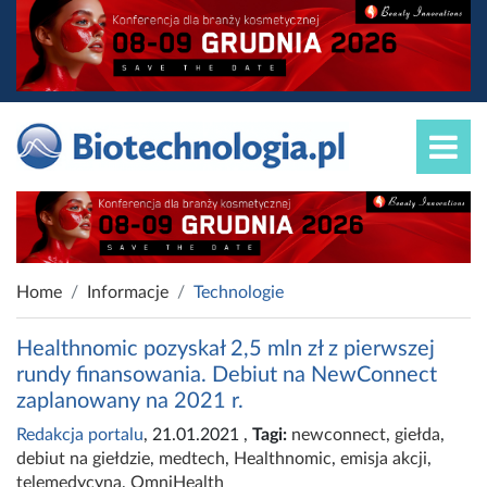
Home
Informacje
Technologie
Healthnomic pozyskał 2,5 mln zł z pierwszej
rundy finansowania. Debiut na NewConnect
zaplanowany na 2021 r.
Redakcja portalu
, 21.01.2021
,
Tagi:
newconnect
,
giełda
,
debiut na giełdzie
,
medtech
,
Healthnomic
,
emisja akcji
,
telemedycyna
,
OmniHealth