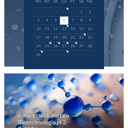
PN
WT
ŚR
CZ
PT
SB
ND
27
28
29
30
31
1
2
3
4
5
6
7
8
9
10
11
12
13
14
15
16
17
18
19
20
21
22
23
24
25
26
27
28
29
30
31
1
2
3
4
5
6
e-Kwartalnik portalu
Biotechnologia.pl 2-