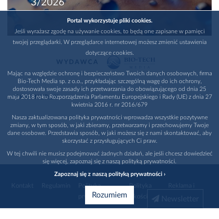
3/2026
Portal wykorzystuje pliki cookies.
Jeśli wyrażasz zgodę na używanie cookies, to będą one zapisane w pamięci
twojej przeglądarki. W przeglądarce internetowej możesz zmienić ustawienia
dotyczące cookies.
WYDAWCA
Mając na względzie ochronę i bezpieczeństwo Twoich danych osobowych, firma
Bio-Tech Media sp. z o.o., przykładając szczególną wagę do ich ochrony,
dostosowała swoje zasady ich przetwarzania do obowiązującego od dnia 25
maja 2018 roku Rozporządzenia Parlamentu Europejskiego i Rady (UE) z dnia 27
PARTNERZY
kwietnia 2016 r. nr 2016/679
Nasza zaktualizowana polityka prywatności wprowadza wszystkie pozytywne
zmiany, w tym sposób, w jaki zbieramy, przetwarzamy i przechowujemy Twoje
dane osobowe. Przedstawia sposób, w jaki możesz się z nami skontaktować, aby
skorzystać z przysługujących Ci praw.
W tej chwili nie musisz podejmować żadnych działań, ale jeśli chcesz dowiedzieć
się więcej, zapoznaj się z naszą polityką prywatności.
Zapoznaj się z naszą polityką prywatności ›
Kontakt
Regulamin
Polityka
Polityka
Reklama i
Rozumiem
prywatności
jakości
promocja
Newsletter
1996 - 2026
Bio-Tech Media
. Wszystkie prawa zastrzeżone
Wybierz branżę