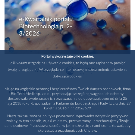
e-Kwartalnik portalu
Biotechnologia.pl 2-
3/2026
Portal wykorzystuje pliki cookies.
Jeśli wyrażasz zgodę na używanie cookies, to będą one zapisane w pamięci
twojej przeglądarki. W przeglądarce internetowej możesz zmienić ustawienia
WYDAWCA
dotyczące cookies.
Mając na względzie ochronę i bezpieczeństwo Twoich danych osobowych, firma
PARTNERZY
Bio-Tech Media sp. z o.o., przykładając szczególną wagę do ich ochrony,
dostosowała swoje zasady ich przetwarzania do obowiązującego od dnia 25
maja 2018 roku Rozporządzenia Parlamentu Europejskiego i Rady (UE) z dnia 27
kwietnia 2016 r. nr 2016/679
Nasza zaktualizowana polityka prywatności wprowadza wszystkie pozytywne
zmiany, w tym sposób, w jaki zbieramy, przetwarzamy i przechowujemy Twoje
dane osobowe. Przedstawia sposób, w jaki możesz się z nami skontaktować, aby
skorzystać z przysługujących Ci praw.