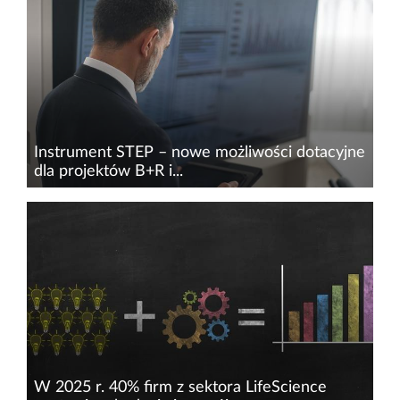
Discovery w Kajetanach, gdzie polscy naukowcy
pracują nad oryginalnymi lekami w obszarze
onkologii, neuropsychiatrii oraz rozwojem...
Instrument STEP – nowe możliwości dotacyjne
dla projektów B+R i...
Unia Europejska wprowadza przełomową
inicjatywę, która może fundamentalnie zmienić
krajobraz innowacji w Polsce. Strategic
Technologies for Europe Platform, znana jako
STEP, reprezentuje nowe...
W 2025 r. 40% firm z sektora LifeScience