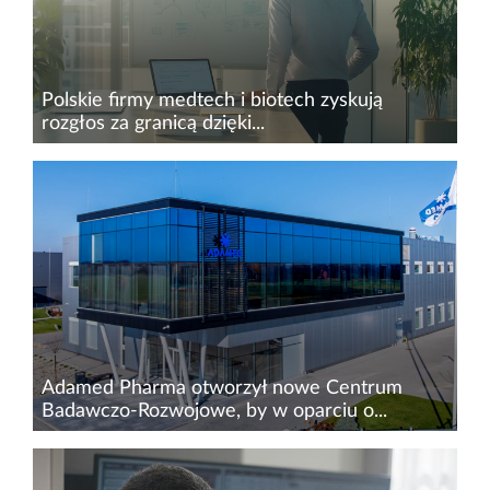
Polskie firmy medtech i biotech zyskują
rozgłos za granicą dzięki...
Rosnący eksport oraz nakłady na działania B+R
– tak wygląda obecnie polski rynek
biotech&nbsp;oraz medtech. Przedsiębiorstwa z
tych sektorów odnoszą sukcesy nie tylko w
Polsce, ale także na rynkach...
Adamed Pharma otworzył nowe Centrum
Badawczo-Rozwojowe, by w oparciu o...
Adamed Pharma otworzył nowoczesne
Centrum Badawczo-Rozwojowe Adamed