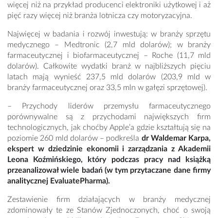
więcej niż na przykład producenci elektroniki użytkowej i aż
pięć razy więcej niż branża lotnicza czy motoryzacyjna.
Najwięcej w badania i rozwój inwestują: w branży sprzętu
medycznego – Medtronic (2,7 mld dolarów); w branży
farmaceutycznej i biofarmaceutycznej – Roche (11,7 mld
dolarów). Całkowite wydatki branż w najbliższych pięciu
latach mają wynieść 237,5 mld dolarów (203,9 mld w
branży farmaceutycznej oraz 33,5 mln w gałęzi sprzętowej).
– Przychody liderów przemysłu farmaceutycznego
porównywalne są z przychodami największych firm
technologicznych, jak choćby Apple’a gdzie kształtują się na
poziomie 260 mld dolarów – podkreśla
dr Waldemar Karpa,
ekspert w dziedzinie ekonomii i zarządzania z Akademii
Leona Koźmińskiego, który podczas pracy nad książką
przeanalizował wiele badań (w tym przytaczane dane firmy
analitycznej EvaluatePharma).
Zestawienie firm działających w branży medycznej
zdominowały te ze Stanów Zjednoczonych, choć o swoją