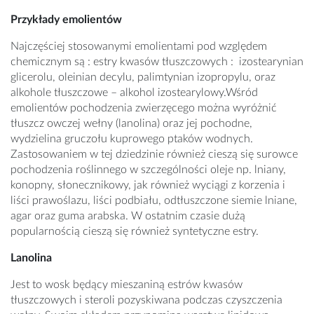
Przykłady emolientów
Najczęściej stosowanymi emolientami pod względem
chemicznym są : estry kwasów tłuszczowych : izostearynian
glicerolu, oleinian decylu, palimtynian izopropylu, oraz
alkohole tłuszczowe – alkohol izostearylowy.Wśród
emolientów pochodzenia zwierzęcego można wyróżnić
tłuszcz owczej wełny (lanolina) oraz jej pochodne,
wydzielina gruczołu kuprowego ptaków wodnych.
Zastosowaniem w tej dziedzinie również cieszą się surowce
pochodzenia roślinnego w szczególności oleje np. lniany,
konopny, słonecznikowy, jak również wyciągi z korzenia i
liści prawoślazu, liści podbiału, odtłuszczone siemie lniane,
agar oraz guma arabska. W ostatnim czasie dużą
popularnością cieszą się również syntetyczne estry.
Lanolina
Jest to wosk będący mieszaniną estrów kwasów
tłuszczowych i steroli pozyskiwana podczas czyszczenia