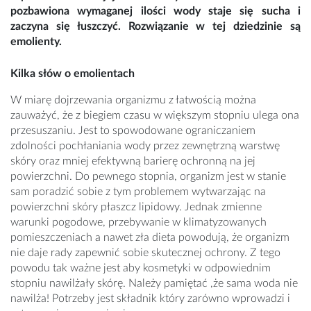
pozbawiona wymaganej ilości wody staje się sucha i
zaczyna się łuszczyć. Rozwiązanie w tej dziedzinie są
emolienty.
Kilka słów o emolientach
W miarę dojrzewania organizmu z łatwością można
zauważyć, że z biegiem czasu w większym stopniu ulega ona
przesuszaniu. Jest to spowodowane ograniczaniem
zdolności pochłaniania wody przez zewnętrzną warstwę
skóry oraz mniej efektywną barierę ochronną na jej
powierzchni. Do pewnego stopnia, organizm jest w stanie
sam poradzić sobie z tym problemem wytwarzając na
powierzchni skóry płaszcz lipidowy. Jednak zmienne
warunki pogodowe, przebywanie w klimatyzowanych
pomieszczeniach a nawet zła dieta powodują, że organizm
nie daje rady zapewnić sobie skutecznej ochrony. Z tego
powodu tak ważne jest aby kosmetyki w odpowiednim
stopniu nawilżały skórę. Należy pamiętać ,że sama woda nie
nawilża! Potrzeby jest składnik który zarówno wprowadzi i