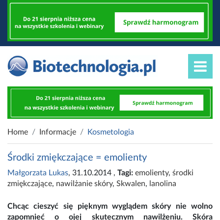
Home
Informacje
Kosmetologia
Środki zmiękczające = emolienty
Małgorzata Lukas
, 31.10.2014
,
Tagi:
emolienty
,
środki
zmiękczające
,
nawilżanie skóry
,
Skwalen
,
lanolina
Chcąc cieszyć się pięknym wyglądem skóry nie wolno
zapomnieć o ojej skutecznym nawilżeniu. Skóra