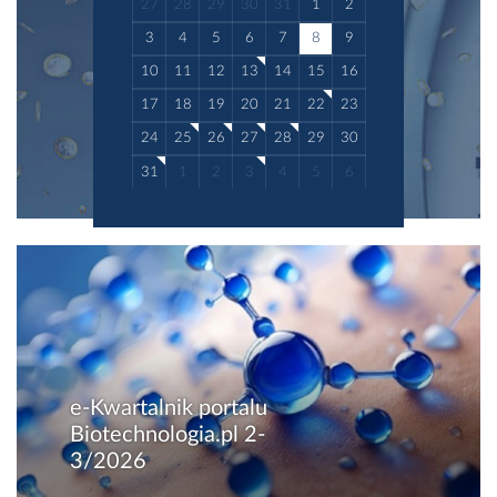
27
28
29
30
31
1
2
wiatr, promieniowanie...
3
4
5
6
7
8
9
10
11
12
13
14
15
16
17
18
19
20
21
22
23
24
25
26
27
28
29
30
31
1
2
3
4
5
6
e-Kwartalnik portalu
Biotechnologia.pl 2-
3/2026