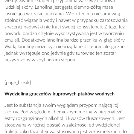
wełny. Swoim składem przypomina warstwę lipidową
ludzkiej skóry. Lanolina jest gęstą ciemno-żółtą masa
jaśniejącą w czasie ucierania. Wosk ten ma niesamowitą
zdolność wiązania wody i nawet w przypadku zastosowania
znacznej nadwyżki nie traci swojej konsystencji. Z tego też
powodu bardzo chętnie wykorzystywana jest w tworzeniu
emulsji. Dodatkowo lanolina bardzo przenika w głąb skóry.
Wadą lanoliny może być niepożądane działanie alergiczne,
jednak występuje ono jedynie gdy surowiec ten został
oczyszczony w zbyt niskim stopniu.
{page_break}
Wydzielina gruczołów kuprowych ptaków wodnych
Jest to substancja swoim wyglądem przypominającą łój
skórny. Pod względem chemicznym można w niej znaleźć
estry rozgałęzionych alkoholi i kwasów tłuszczowych. Jest
stosowana w różnej postać w zależności od wydzielonej
frakcji. Jako faza olejowa stosowana jest w kosmetykach do