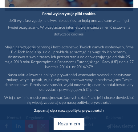
Portal wykorzystuje pliki cookies.
Jeśli wyrażasz zgodę na używanie cookies, to będą one zapisane w pamięci
twojej przeglądarki. W przeglądarce internetowej możesz zmienić ustawienia
WYDAWCA
dotyczące cookies.
Mając na względzie ochronę i bezpieczeństwo Twoich danych osobowych, firma
PARTNERZY
Bio-Tech Media sp. z o.o., przykładając szczególną wagę do ich ochrony,
dostosowała swoje zasady ich przetwarzania do obowiązującego od dnia 25
maja 2018 roku Rozporządzenia Parlamentu Europejskiego i Rady (UE) z dnia 27
kwietnia 2016 r. nr 2016/679
Nasza zaktualizowana polityka prywatności wprowadza wszystkie pozytywne
zmiany, w tym sposób, w jaki zbieramy, przetwarzamy i przechowujemy Twoje
dane osobowe. Przedstawia sposób, w jaki możesz się z nami skontaktować, aby
skorzystać z przysługujących Ci praw.
W tej chwili nie musisz podejmować żadnych działań, ale jeśli chcesz dowiedzieć
się więcej, zapoznaj się z naszą polityką prywatności.
Zapoznaj się z naszą polityką prywatności ›
Kontakt
Regulamin
Polityka
Polityka
Reklama i
Rozumiem
prywatności
jakości
promocja
Newsletter
1996 - 2026
Bio-Tech Media
. Wszystkie prawa zastrzeżone