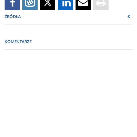
ŹRÓDŁA
http://bez-recepty.pgf.com.pl/index.php?
co=artyk&id_artyk=1052
KOMENTARZE
Zarys chemii kosmetycznej, Wiesław Malinka, Volumed,
Wrocław1999