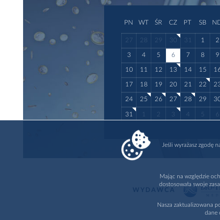
PN
WT
ŚR
CZ
PT
SB
N
27
28
29
30
31
1
2
3
4
5
6
7
8
9
10
11
12
13
14
15
1
17
18
19
20
21
22
2
24
25
26
27
28
29
3
31
1
2
3
4
5
6
Jeśli wyrażasz zgodę 
Mając na względzie och
dostosowała swoje zasa
WYDAWCA
Nasza zaktualizowana po
dane 