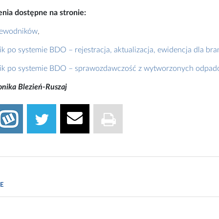
nia dostępne na stronie:
zewodników
,
k po systemie BDO – rejestracja, aktualizacja, ewidencja dla bra
k po systemie BDO – sprawozdawczość z wytworzonych odpadó
onika Blezień-Ruszaj
Blezień-Ruszaj, beautyekombr.pl
E