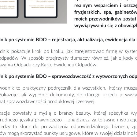
realnym wsparciem i oszczę
fryzjerskich, spa, gabinet
moich przewodników został
wywiązywaniu się z obowiąz
ik po systemie BDO – rejestracja, aktualizacja, ewidencja dla
dnik pokazuje krok po kroku, jak zarejestrować firmę w syste
odpadów. W sposób przejrzysty tłumaczy również, jakie kody
kazania Odpadu czy Kartę Ewidencji Odpadów.
nik po systemie BDO – sprawozdawczość z wytworzonych odp
wodnik to praktyczny podręcznik dla wszystkich, którzy mus
okazuje, jak wypełnić dokumenty, do którego urzędu je wysł
mat sprawozdawczości produktowej i zerowej.
kacje powstały z myślą o branży beauty, której specyfika 
trudnego języka prawniczego – znajdziesz za to jasne instrukcje,
wiedzy to klucz do prowadzenia odpowiedzialnego biznesu, zg
w mogą skorzystać punkty usługowe, które w swojej działalnoś