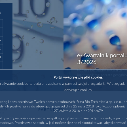
D
6
3
e-Kwartalnik portalu
0
3/2026
Pobierz bezpłatny e-Kwartalnik
informacji: malgorzata.ges@bio
Portal wykorzystuje pliki cookies.
na używanie cookies, to będą one zapisane w pamięci twojej przeglądarki. W przegląda
dotyczące cookies.
ronę i bezpieczeństwo Twoich danych osobowych, firma Bio-Tech Media sp. z o.o., pr
dy ich przetwarzania do obowiązującego od dnia 25 maja 2018 roku Rozporządzenia P
PARTNERZY
27 kwietnia 2016 r. nr 2016/679
lityka prywatności wprowadza wszystkie pozytywne zmiany, w tym sposób, w jaki zb
osobowe. Przedstawia sposób, w jaki możesz się z nami skontaktować, aby skorzystać 