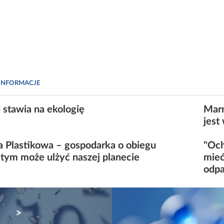
INFORMACJE
stawia na ekologię
Marn
jest
ia Plastikowa – gospodarka o obiegu
"Och
tym może ulżyć naszej planecie
mieć
odpa
NEXT