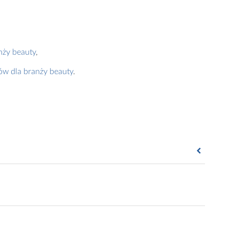
nży beauty
,
w dla branży beauty
.