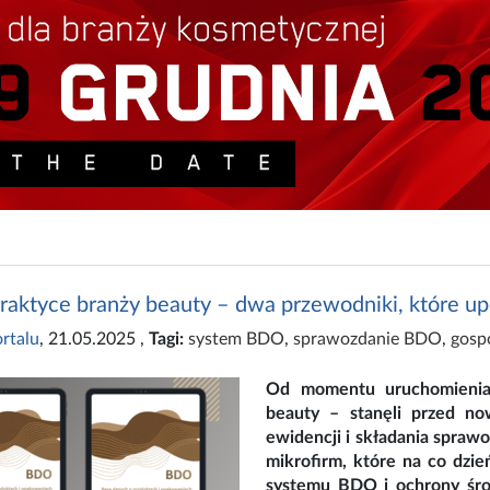
aktyce branży beauty – dwa przewodniki, które up
rtalu
, 21.05.2025
,
Tagi:
system BDO
,
sprawozdanie BDO
,
gosp
Od momentu uruchomienia 
beauty – stanęli przed no
ewidencji i składania spraw
mikrofirm, które na co dzień
systemu BDO i ochrony śro