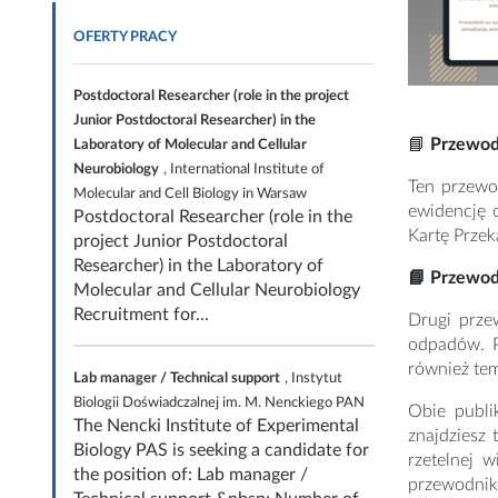
OFERTY PRACY
Postdoctoral Researcher (role in the project
Junior Postdoctoral Researcher) in the
📘
Przewodn
Laboratory of Molecular and Cellular
Neurobiology
, International Institute of
Ten przewo
Molecular and Cell Biology in Warsaw
ewidencję 
Postdoctoral Researcher (role in the
Kartę Prze
project Junior Postdoctoral
Researcher) in the Laboratory of
📘 Przewod
Molecular and Cellular Neurobiology
Recruitment for...
Drugi prze
odpadów. P
również te
Lab manager / Technical support
, Instytut
Biologii Doświadczalnej im. M. Nenckiego PAN
Obie publi
The Nencki Institute of Experimental
znajdziesz 
Biology PAS is seeking a candidate for
rzetelnej 
the position of: Lab manager /
przewodnikó