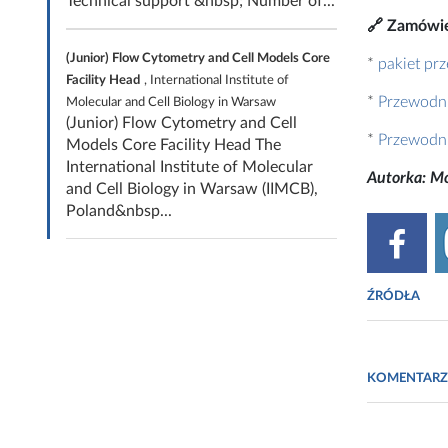
Technical support &nbsp; Number of...
🔗 Zamówie
(Junior) Flow Cytometry and Cell Models Core
*
pakiet pr
Facility Head
, International Institute of
*
Przewodni
Molecular and Cell Biology in Warsaw
(Junior) Flow Cytometry and Cell
*
Przewodni
Models Core Facility Head The
International Institute of Molecular
Autorka: M
and Cell Biology in Warsaw (IIMCB),
Poland&nbsp...
ŹRÓDŁA
Fot. Monika 
KOMENTARZ