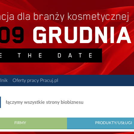
lnik
Oferty pracy Pracuj.pl
łączymy wszystkie strony biobiznesu
FIRMY
PRODUKTY/USŁUGI