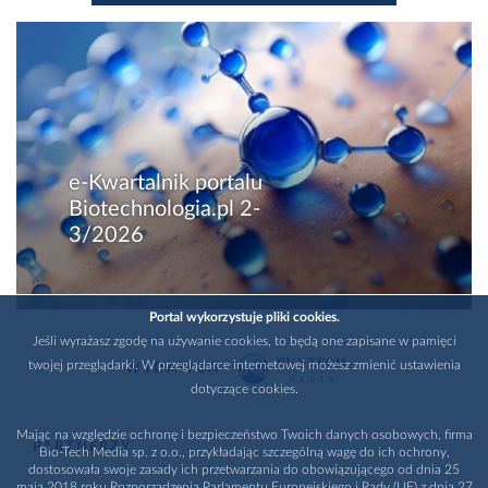
e-Kwartalnik portalu
Biotechnologia.pl 2-
3/2026
Portal wykorzystuje pliki cookies.
Jeśli wyrażasz zgodę na używanie cookies, to będą one zapisane w pamięci
twojej przeglądarki. W przeglądarce internetowej możesz zmienić ustawienia
WYDAWCA
dotyczące cookies.
Mając na względzie ochronę i bezpieczeństwo Twoich danych osobowych, firma
PARTNERZY
Bio-Tech Media sp. z o.o., przykładając szczególną wagę do ich ochrony,
dostosowała swoje zasady ich przetwarzania do obowiązującego od dnia 25
maja 2018 roku Rozporządzenia Parlamentu Europejskiego i Rady (UE) z dnia 27