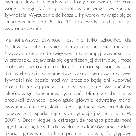
wymaga dużych nakładów ze strony środowiska, głównie
wody i energii, które są marnotrawione wraz z wyrzuconą
żywnością. Wyrzucenie do kosza 1 kg wołowiny wiąże się ze
zmarnowaniem od 5 do 10 ton wody użytej na jej
wyprodukowanie.
Marnotrawstwo żywności jest nie tylko szkodliwe dla
środowiska, ale również nieuzasadnione ekonomicznie.
Przyczynia się ono do zwiększenia konsumpcji żywności, co
w przypadku pojawienia się ograniczeń jej dystrybucji, może
skutkować wzrostem cen. To z kolei może spowodować, że
dla większości konsumentów zakup pełnowartościowej
żywności nie będzie możliwy, przez co będą oni kupować
produkty gorszej jakości, co przyczyni się do tzw. ubóstwa
jakościowego konsumowanych dań. Mimo że obecnie w
produkcji żywności obowiązuje głównie odwrotny trend,
wywołany efektem skali i koszt jednostkowy produktów
spożywczych spada, tego typu sytuacje już się dzieją. W
2009 r. Oscar Nogueira ostrzegał, że rosnąca popularność
jagód acai, będących dla wielu mieszkańców amazońskiej
dżungli głównym źródłem protein, sprawia, że „typowe