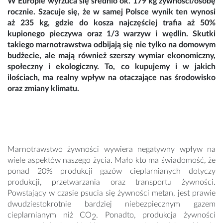
W Europie wyrzuca się średnio ok. 179 kg żywności/osobę
rocznie. Szacuje się, że w samej Polsce wynik ten wynosi
aż 235 kg, gdzie do kosza najczęściej trafia aż 50%
kupionego pieczywa oraz 1/3 warzyw i wędlin. Skutki
takiego marnotrawstwa odbijają się nie tylko na domowym
budżecie, ale mają również szerszy wymiar ekonomiczny,
społeczny i ekologiczny. To, co kupujemy i w jakich
ilościach, ma realny wpływ na otaczające nas środowisko
oraz zmiany klimatu.
Marnotrawstwo żywności wywiera negatywny wpływ na
wiele aspektów naszego życia. Mało kto ma świadomość, że
ponad 20% produkcji gazów cieplarnianych dotyczy
produkcji, przetwarzania oraz transportu żywności.
Powstający w czasie psucia się żywności metan, jest prawie
dwudziestokrotnie bardziej niebezpiecznym gazem
cieplarnianym niż CO
. Ponadto, produkcja żywności
2