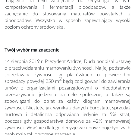
mających na celu zachęcanie do recyklingu, w tym
kompostowania i fermentacji bioodpadów, a także
zachęcanie do stosowania materiałów powstałych z
bioodpadów. Wszystko w sposób zapewniający wysoki
poziom ochrony środowiska.
Twój wybór ma znaczenie
14 sierpnia 2019 r. Prezydent Andrzej Duda podpisał ustawę
o przeciwdziałaniu marnowaniu żywności. Na jej podstawie
sprzedawcy żywności w placówkach o powierzchni
2
sprzedaży powyżej 250 m
będą zobligowani do zawierania
umów z organizacjami pozarządowymi o nieodpłatnym
przekazywaniu jedzenia na cele społeczne, a także są
zobowiązani do opłat za każdy kilogram marnowanej
żywności. Niestety, jak wynika z danych Eurostatu, sprzedaż
hurtowa i detaliczna odpowiada jedynie za 5% strat,
podczas gdy gospodarstwa domowe za 42% marnowanej
żywności. Właśnie dlatego decyzje zakupowe pojedynczych
osób mają tak ogromne znaczenie.