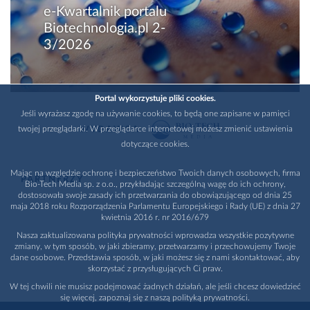
e-Kwartalnik portalu
Biotechnologia.pl 2-
3/2026
Portal wykorzystuje pliki cookies.
Jeśli wyrażasz zgodę na używanie cookies, to będą one zapisane w pamięci
twojej przeglądarki. W przeglądarce internetowej możesz zmienić ustawienia
WYDAWCA
dotyczące cookies.
Mając na względzie ochronę i bezpieczeństwo Twoich danych osobowych, firma
PARTNERZY
Bio-Tech Media sp. z o.o., przykładając szczególną wagę do ich ochrony,
dostosowała swoje zasady ich przetwarzania do obowiązującego od dnia 25
maja 2018 roku Rozporządzenia Parlamentu Europejskiego i Rady (UE) z dnia 27
kwietnia 2016 r. nr 2016/679
Nasza zaktualizowana polityka prywatności wprowadza wszystkie pozytywne
zmiany, w tym sposób, w jaki zbieramy, przetwarzamy i przechowujemy Twoje
dane osobowe. Przedstawia sposób, w jaki możesz się z nami skontaktować, aby
skorzystać z przysługujących Ci praw.
W tej chwili nie musisz podejmować żadnych działań, ale jeśli chcesz dowiedzieć
się więcej, zapoznaj się z naszą polityką prywatności.