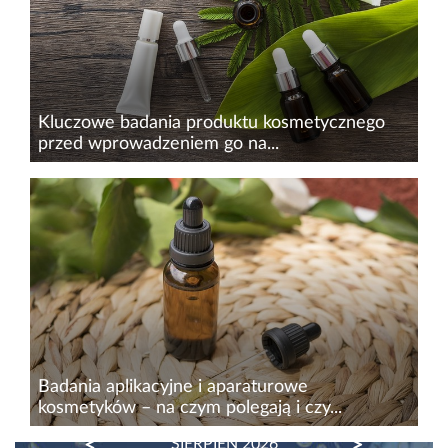
weryfikacji kosmetyków z...
Kluczowe badania produktu kosmetycznego
przed wprowadzeniem go na...
Zanim wprowadzimy kosmetyki na rynek,
musimy przeprowadzić szereg badań, które
potwierdzą ich bezpieczeństwo, skuteczność
oraz zgodność z przepisami prawnymi. Są to
m.in.: ocena bezpieczeństwa...
Badania aplikacyjne i aparaturowe
kosmetyków – na czym polegają i czy...
PREVIOUS
NEXT
SIERPIEŃ 2026
Uwieńczeniem wprowadzenia dobrego i