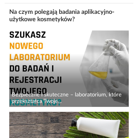
Na czym polegają badania aplikacyjno-
użytkowe kosmetyków?
Bezpieczne i skuteczne – laboratorium, które
przekształca Twoje...
W świecie, gdzie jakość i bezpieczeństwo
kosmetyków mają kluczowe znaczenie, nie ma
miejsca na kompromisy. W MPR Labs zdajemy
sobie z tego sprawę. Łączymy pasję do badań i