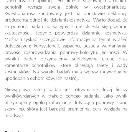
czasu trwania aplikacji. Po okresie stosowania produktu
ochotnik wyraża swoją opinię w kwestionariuszu.
Kwestionariusz zbudowany jest na podstawie deklaracji
producenta odnośnie działaniakosmetyku. Warto dodać, że
za pomocą badań aplikacyjnych nie określa się poziomu
skuteczności, jedynie potwierdza działanie kosmetyku.
Można uzyskać szczegółowe informacje na temat wrażeń
dotyczących: konsystencji, zapachu, uczucia wchłaniania,
łatwości rozprowadzania, poprawy kolorytu, jędrności. W
wyniku badań otrzymujemy subiektywną ocenę oraz
komentarze ochotników, które określają zalety i wady
kosmetyków. Na wyniki badań mają wpływ indywidualne
upodobania ochotników, ich nastrój.
Niewątpliwą zaletą badań jest otrzymanie dużej liczby
wyników/danych w trakcie jednego badania. Jako wynik
otrzymujemy ogólną informację dotyczącą poprawy stanu
skóry (np. skóra jest bardziej promienna, cera wygląda na
młodszą).