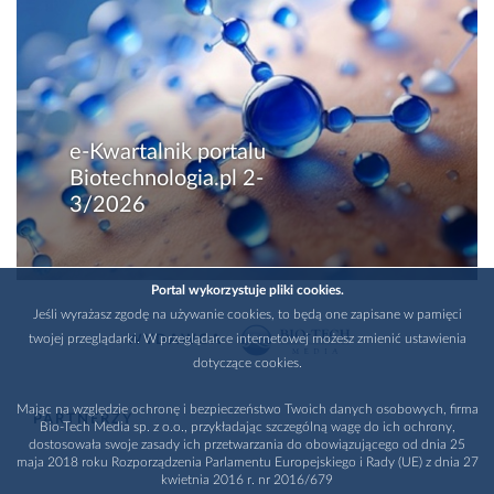
e-Kwartalnik portalu
Biotechnologia.pl 2-
3/2026
Portal wykorzystuje pliki cookies.
Jeśli wyrażasz zgodę na używanie cookies, to będą one zapisane w pamięci
twojej przeglądarki. W przeglądarce internetowej możesz zmienić ustawienia
WYDAWCA
dotyczące cookies.
Mając na względzie ochronę i bezpieczeństwo Twoich danych osobowych, firma
PARTNERZY
Bio-Tech Media sp. z o.o., przykładając szczególną wagę do ich ochrony,
dostosowała swoje zasady ich przetwarzania do obowiązującego od dnia 25
maja 2018 roku Rozporządzenia Parlamentu Europejskiego i Rady (UE) z dnia 27
kwietnia 2016 r. nr 2016/679