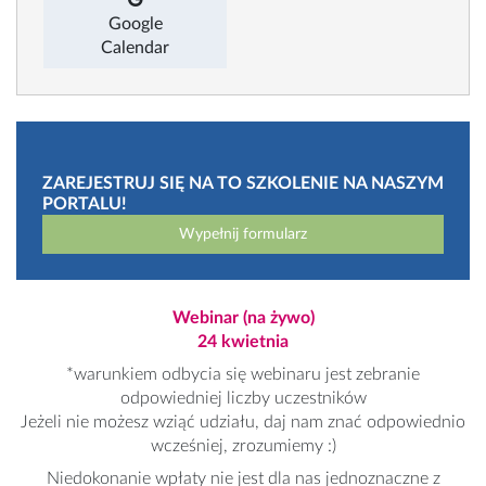
Google
Calendar
ZAREJESTRUJ SIĘ NA TO SZKOLENIE NA NASZYM
PORTALU!
Wypełnij formularz
Webinar (na żywo)
24 kwietnia
*warunkiem odbycia się webinaru jest zebranie
odpowiedniej liczby uczestników
Jeżeli nie możesz wziąć udziału, daj nam znać odpowiednio
wcześniej, zrozumiemy :)
Niedokonanie wpłaty nie jest dla nas jednoznaczne z