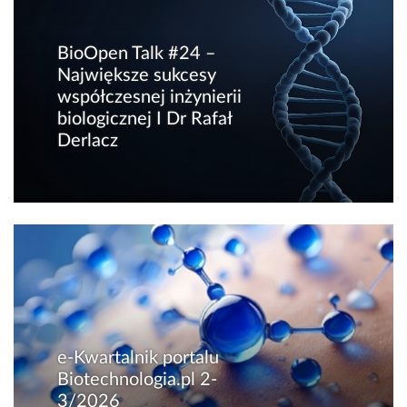
BioOpen Talk #24 –
Największe sukcesy
współczesnej inżynierii
biologicznej I Dr Rafał
Derlacz
e-Kwartalnik portalu
Biotechnologia.pl 2-
3/2026