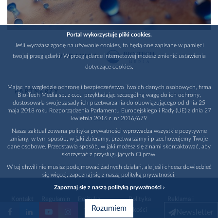
Portal wykorzystuje pliki cookies.
Jeśli wyrażasz zgodę na używanie cookies, to będą one zapisane w pamięci
twojej przeglądarki. W przeglądarce internetowej możesz zmienić ustawienia
WYDAWCA
dotyczące cookies.
Mając na względzie ochronę i bezpieczeństwo Twoich danych osobowych, firma
PARTNERZY
Bio-Tech Media sp. z o.o., przykładając szczególną wagę do ich ochrony,
dostosowała swoje zasady ich przetwarzania do obowiązującego od dnia 25
maja 2018 roku Rozporządzenia Parlamentu Europejskiego i Rady (UE) z dnia 27
kwietnia 2016 r. nr 2016/679
Nasza zaktualizowana polityka prywatności wprowadza wszystkie pozytywne
zmiany, w tym sposób, w jaki zbieramy, przetwarzamy i przechowujemy Twoje
dane osobowe. Przedstawia sposób, w jaki możesz się z nami skontaktować, aby
skorzystać z przysługujących Ci praw.
W tej chwili nie musisz podejmować żadnych działań, ale jeśli chcesz dowiedzieć
się więcej, zapoznaj się z naszą polityką prywatności.
Zapoznaj się z naszą polityką prywatności ›
Kontakt
Regulamin
Polityka
Polityka
Reklama i
Rozumiem
prywatności
jakości
promocja
Newsletter