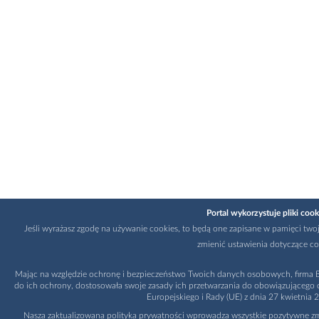
Portal wykorzystuje pliki cook
Jeśli wyrażasz zgodę na używanie cookies, to będą one zapisane w pamięci twoj
zmienić ustawienia dotyczące co
Mając na względzie ochronę i bezpieczeństwo Twoich danych osobowych, firma Bi
do ich ochrony, dostosowała swoje zasady ich przetwarzania do obowiązującego
Europejskiego i Rady (UE) z dnia 27 kwietnia 
Nasza zaktualizowana polityka prywatności wprowadza wszystkie pozytywne zmi