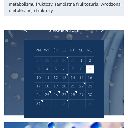
metabolizmu fruktozy
,
samoistna fruktozuria
,
wrodzona
nietolerancja fruktozy
PREVIOUS
NEXT
SIERPIEŃ 2026
PN
WT
ŚR
CZ
PT
SB
ND
27
28
29
30
31
1
2
3
4
5
6
7
8
9
10
11
12
13
14
15
16
17
18
19
20
21
22
23
24
25
26
27
28
29
30
31
1
2
3
4
5
6