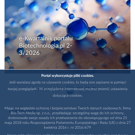
e-Kwartalnik portalu
Biotechnologia.pl 2-
3/2026
Portal wykorzystuje pliki cookies.
Jeśli wyrażasz zgodę na używanie cookies, to będą one zapisane w pamięci
twojej przeglądarki. W przeglądarce internetowej możesz zmienić ustawienia
WYDAWCA
dotyczące cookies.
Mając na względzie ochronę i bezpieczeństwo Twoich danych osobowych, firma
PARTNERZY
Bio-Tech Media sp. z o.o., przykładając szczególną wagę do ich ochrony,
dostosowała swoje zasady ich przetwarzania do obowiązującego od dnia 25
maja 2018 roku Rozporządzenia Parlamentu Europejskiego i Rady (UE) z dnia 27
kwietnia 2016 r. nr 2016/679