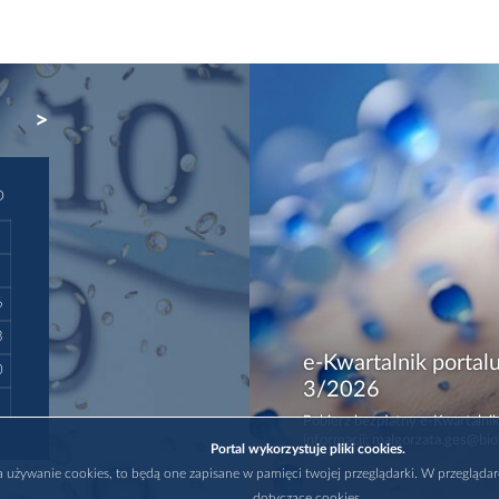
NEXT
D
6
3
e-Kwartalnik portalu
0
3/2026
Pobierz bezpłatny e-Kwartalnik
informacji: malgorzata.ges@bio
Portal wykorzystuje pliki cookies.
na używanie cookies, to będą one zapisane w pamięci twojej przeglądarki. W przegląda
dotyczące cookies.