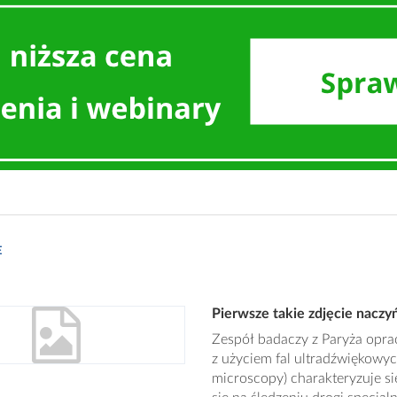
E
Pierwsze takie zdjęcie nacz
Zespół badaczy z Paryża opr
z użyciem fal ultradźwiękowyc
microscopy) charakteryzuje si