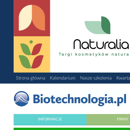
Strona główna
Kalendarium
Nasze szkolenia
Kwarta
INFORMACJE
FIRMY