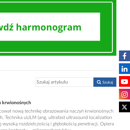
Szukaj
yń krwionośnych
acował nową technikę obrazowania naczyń krwionośnych
h. Technika uULM (ang. ultrafast ultrasound localization
ę wysoką rozdzielczością i głębokością penetracji. Opiera