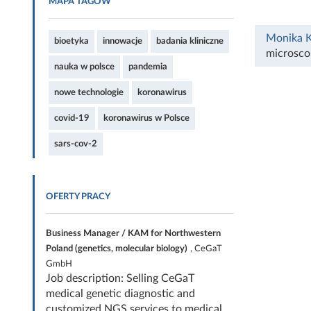
MAPA TAGÓW
Monika 
bioetyka
innowacje
badania kliniczne
microsco
nauka w polsce
pandemia
nowe technologie
koronawirus
covid-19
koronawirus w Polsce
sars-cov-2
OFERTY PRACY
Business Manager / KAM for Northwestern
Poland (genetics, molecular biology)
, CeGaT
GmbH
Job description: Selling CeGaT
medical genetic diagnostic and
customized NGS services to medical