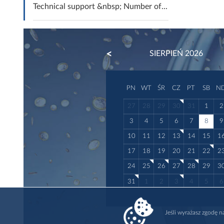
Technical support &nbsp; Number of...
PREVIOUS
SIERPIEŃ 2026
PN
WT
ŚR
CZ
PT
SB
N
27
28
29
30
31
1
2
3
4
5
6
7
8
9
10
11
12
13
14
15
1
17
18
19
20
21
22
2
24
25
26
27
28
29
3
31
1
2
3
4
5
6
Jeśli wyrażasz zgodę 