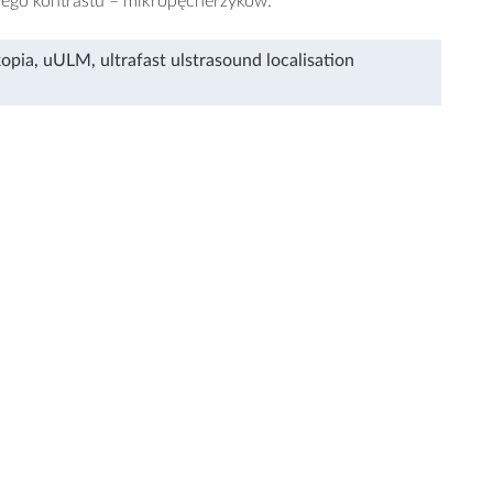
lnego kontrastu – mikropęcherzyków.
kopia
,
uULM
,
ultrafast ulstrasound localisation