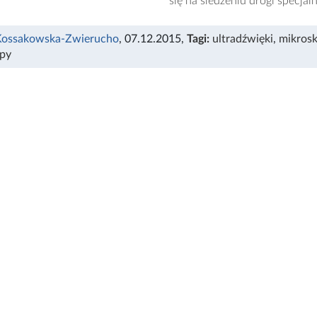
się na śledzeniu drogi specja
Kossakowska-Zwierucho
, 07.12.2015
,
Tagi:
ultradźwięki
,
mikros
py