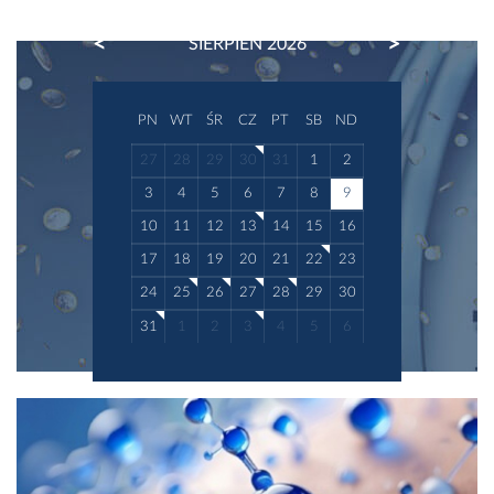
PREVIOUS
NEXT
SIERPIEŃ 2026
PN
WT
ŚR
CZ
PT
SB
ND
27
28
29
30
31
1
2
3
4
5
6
7
8
9
10
11
12
13
14
15
16
17
18
19
20
21
22
23
24
25
26
27
28
29
30
31
1
2
3
4
5
6