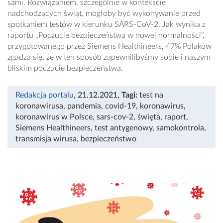
sami. Rozwiązaniem, szczególnie w kontekście
nadchodzących świąt, mogłoby być wykonywanie przed
spotkaniem testów w kierunku SARS-CoV-2. Jak wynika z
raportu „Poczucie bezpieczeństwa w nowej normalności”,
przygotowanego przez Siemens Healthineers, 47% Polaków
zgadza się, że w ten sposób zapewnilibyśmy sobie i naszym
bliskim poczucie bezpieczeństwa.
Redakcja portalu
, 21.12.2021
,
Tagi:
test na
koronawirusa
,
pandemia
,
covid-19
,
koronawirus
,
koronawirus w Polsce
,
sars-cov-2
,
święta
,
raport
,
Siemens Healthineers
,
test antygenowy
,
samokontrola
,
transmisja wirusa
,
bezpieczeństwo