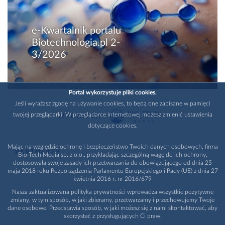
e-Kwartalnik portalu
Biotechnologia.pl 2-
3/2026
Portal wykorzystuje pliki cookies.
Jeśli wyrażasz zgodę na używanie cookies, to będą one zapisane w pamięci
twojej przeglądarki. W przeglądarce internetowej możesz zmienić ustawienia
WYDAWCA
dotyczące cookies.
Mając na względzie ochronę i bezpieczeństwo Twoich danych osobowych, firma
PARTNERZY
Bio-Tech Media sp. z o.o., przykładając szczególną wagę do ich ochrony,
dostosowała swoje zasady ich przetwarzania do obowiązującego od dnia 25
maja 2018 roku Rozporządzenia Parlamentu Europejskiego i Rady (UE) z dnia 27
kwietnia 2016 r. nr 2016/679
Nasza zaktualizowana polityka prywatności wprowadza wszystkie pozytywne
zmiany, w tym sposób, w jaki zbieramy, przetwarzamy i przechowujemy Twoje
dane osobowe. Przedstawia sposób, w jaki możesz się z nami skontaktować, aby
skorzystać z przysługujących Ci praw.