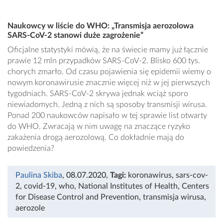
Naukowcy w liście do WHO: „Transmisja aerozolowa
SARS-CoV-2 stanowi duże zagrożenie”
Oficjalne statystyki mówią, że na świecie mamy już łącznie
prawie 12 mln przypadków SARS-CoV-2. Blisko 600 tys.
chorych zmarło. Od czasu pojawienia się epidemii wiemy o
nowym koronawirusie znacznie więcej niż w jej pierwszych
tygodniach. SARS-CoV-2 skrywa jednak wciąż sporo
niewiadomych. Jedną z nich są sposoby transmisji wirusa.
Ponad 200 naukowców napisało w tej sprawie list otwarty
do WHO. Zwracają w nim uwagę na znaczące ryzyko
zakażenia drogą aerozolową. Co dokładnie mają do
powiedzenia?
Paulina Skiba
, 08.07.2020
,
Tagi:
koronawirus
,
sars-cov-
2
,
covid-19
,
who
,
National Institutes of Health
,
Centers
for Disease Control and Prevention
,
transmisja wirusa
,
aerozole