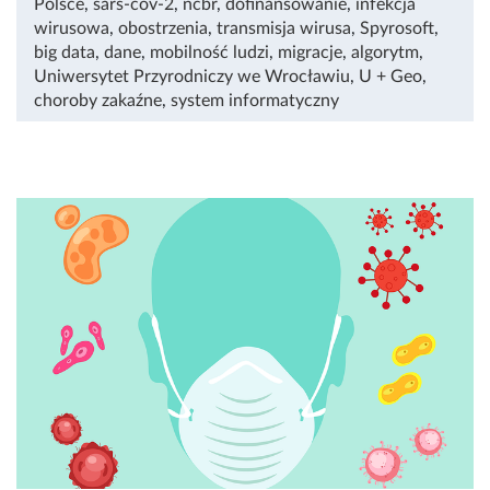
Polsce
,
sars-cov-2
,
ncbr
,
dofinansowanie
,
infekcja
wirusowa
,
obostrzenia
,
transmisja wirusa
,
Spyrosoft
,
big data
,
dane
,
mobilność ludzi
,
migracje
,
algorytm
,
Uniwersytet Przyrodniczy we Wrocławiu
,
U + Geo
,
choroby zakaźne
,
system informatyczny