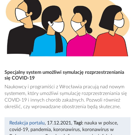
Specjalny system umożliwi symulację rozprzestrzeniania
się COVID-19
Naukowcy i programiści z Wrocławia pracują nad nowym
systemem, który umożliwi symulację rozprzestrzeniania się
COVID-19 i innych chorób zakaźnych. Pozwoli również
określić, czy wprowadzane obostrzenia będą skuteczne.
Redakcja portalu
, 17.12.2021
,
Tagi:
nauka w polsce
,
covid-19
,
pandemia
,
koronawirus
,
koronawirus w