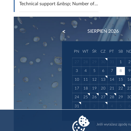
Technical support &nbsp; Number of...
PREVIOUS
SIERPIEŃ 2026
PN
WT
ŚR
CZ
PT
SB
N
27
28
29
30
31
1
2
3
4
5
6
7
8
9
10
11
12
13
14
15
1
17
18
19
20
21
22
2
24
25
26
27
28
29
3
31
1
2
3
4
5
6
Jeśli wyrażasz zgodę 