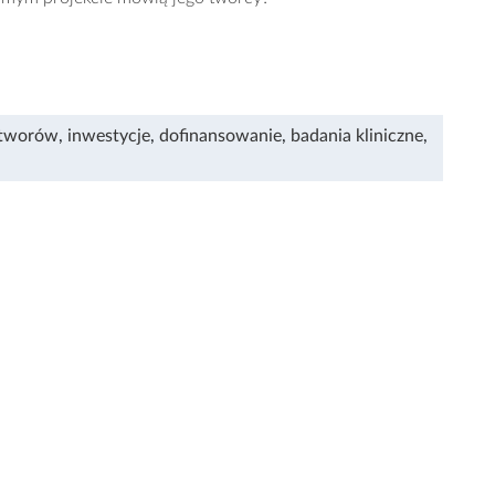
otworów
,
inwestycje
,
dofinansowanie
,
badania kliniczne
,