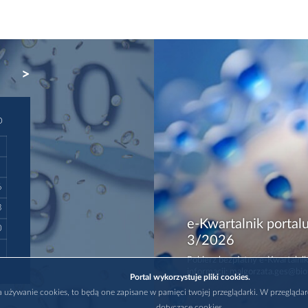
NEXT
D
6
3
e-Kwartalnik portalu
0
3/2026
Pobierz bezpłatny e-Kwartalnik
informacji: malgorzata.ges@bio
Portal wykorzystuje pliki cookies.
na używanie cookies, to będą one zapisane w pamięci twojej przeglądarki. W przegląda
dotyczące cookies.