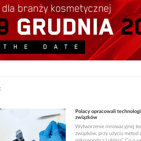
E
Polacy opracowali technolog
związków
Wytworzenie innowacyjnej tec
związków, przy użyciu metod 
mikrosondą z Lublina”. Co o 