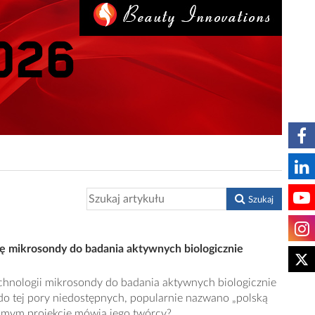
Szukaj
ię mikrosondy do badania aktywnych biologicznie
hnologii mikrosondy do badania aktywnych biologicznie
do tej pory niedostępnych, popularnie nazwano „polską
samym projekcie mówią jego twórcy?