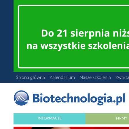
Strona główna
Kalendarium
Nasze szkolenia
Kwarta
INFORMACJE
FIRMY