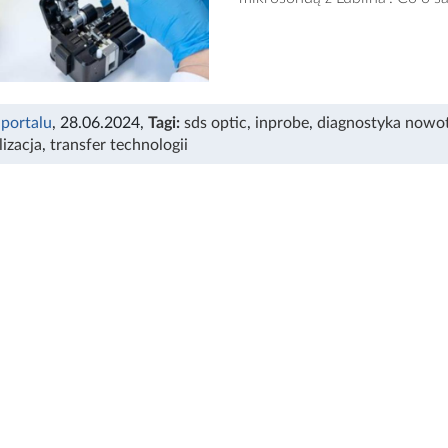
 portalu
, 28.06.2024
,
Tagi:
sds optic
,
inprobe
,
diagnostyka now
izacja
,
transfer technologii