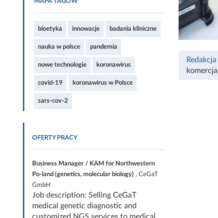
MAPA TAGÓW
bioetyka
innowacje
badania kliniczne
nauka w polsce
pandemia
Redakcja
nowe technologie
koronawirus
komercjal
covid-19
koronawirus w Polsce
sars-cov-2
OFERTY PRACY
Business Manager / KAM for Northwestern
Po-land (genetics, molecular biology)
, CeGaT
GmbH
Job description: Selling CeGaT
medical genetic diagnostic and
customized NGS services to medical