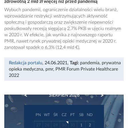
zdrowotną 2 mld zł więcej niż przed pandemią
Wybuch pandemii, ograniczenie działalności wielu branż,
wprowadzanie restrykcji wstrzymujących aktywność
społeczną i gospodarczą oraz zwiększenie niepewności
poskutkowały recesją sięgającą 2,7% PKB w ujęciu realnym
w 2020 r. W efekcie, jak wynika z najnowszego raportu
PMR, nawet rynek prywatnej opieki medycznej w 2020 r.
zanotował spadek o 6,3% (12,4 mld €).
Redakcja portalu
, 24.06.2021
,
Tagi:
pandemia
,
prywatna
opieka medyczna
,
pmr
,
PMR Forum Private Healthcare
2022
PREVIOUS
NEXT
SIERPIEŃ 2026
PN
WT
ŚR
CZ
PT
SB
ND
27
28
29
30
31
1
2