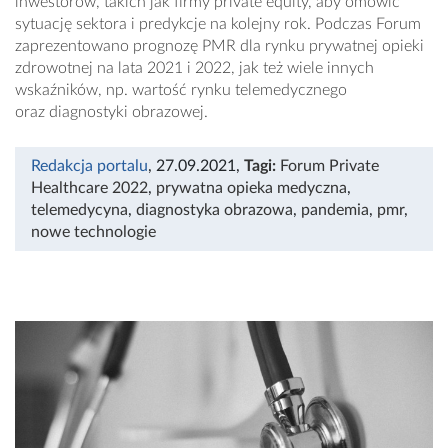
inwestorów, takich jak firmy private equity, aby omówić
sytuację sektora i predykcje na kolejny rok. Podczas Forum
zaprezentowano prognozę PMR dla rynku prywatnej opieki
zdrowotnej na lata 2021 i 2022, jak też wiele innych
wskaźników, np. wartość rynku telemedycznego
oraz diagnostyki obrazowej.
Redakcja portalu
, 27.09.2021
,
Tagi:
Forum Private
Healthcare 2022
,
prywatna opieka medyczna
,
telemedycyna
,
diagnostyka obrazowa
,
pandemia
,
pmr
,
nowe technologie