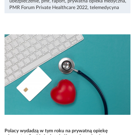
ubezpieczenie
,
pmr
,
raport
,
prywatna opieka medyczna
,
PMR Forum Private Healthcare 2022
,
telemedycyna
Polacy wydadzą w tym roku na prywatną opiekę