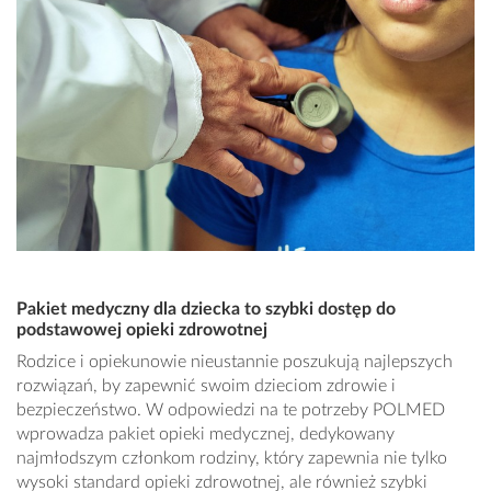
Pakiet medyczny dla dziecka to szybki dostęp do
podstawowej opieki zdrowotnej
Rodzice i opiekunowie nieustannie poszukują najlepszych
rozwiązań, by zapewnić swoim dzieciom zdrowie i
bezpieczeństwo. W odpowiedzi na te potrzeby POLMED
wprowadza pakiet opieki medycznej, dedykowany
najmłodszym członkom rodziny, który zapewnia nie tylko
wysoki standard opieki zdrowotnej, ale również szybki