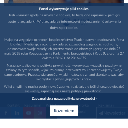
Portal wykorzystuje pliki cookies.
Jeśli wyrażasz zgodę na używanie cookies, to będą one zapisane w pamięci
twojej przeglądarki. W przeglądarce internetowej możesz zmienić ustawienia
WYDAWCA
dotyczące cookies.
Mając na względzie ochronę i bezpieczeństwo Twoich danych osobowych, firma
PARTNERZY
Bio-Tech Media sp. z o.o., przykładając szczególną wagę do ich ochrony,
dostosowała swoje zasady ich przetwarzania do obowiązującego od dnia 25
maja 2018 roku Rozporządzenia Parlamentu Europejskiego i Rady (UE) z dnia 27
kwietnia 2016 r. nr 2016/679
Nasza zaktualizowana polityka prywatności wprowadza wszystkie pozytywne
zmiany, w tym sposób, w jaki zbieramy, przetwarzamy i przechowujemy Twoje
dane osobowe. Przedstawia sposób, w jaki możesz się z nami skontaktować, aby
skorzystać z przysługujących Ci praw.
W tej chwili nie musisz podejmować żadnych działań, ale jeśli chcesz dowiedzieć
się więcej, zapoznaj się z naszą polityką prywatności.
Zapoznaj się z naszą polityką prywatności ›
Kontakt
Regulamin
Polityka
Polityka
Reklama i
Rozumiem
prywatności
jakości
promocja
Newsletter
1996 - 2026
Bio-Tech Media
. Wszystkie prawa zastrzeżone