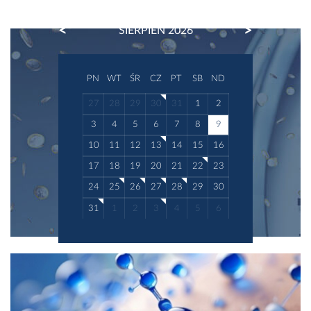
PREVIOUS
NEXT
SIERPIEŃ 2026
PN
WT
ŚR
CZ
PT
SB
ND
27
28
29
30
31
1
2
3
4
5
6
7
8
9
10
11
12
13
14
15
16
17
18
19
20
21
22
23
24
25
26
27
28
29
30
31
1
2
3
4
5
6