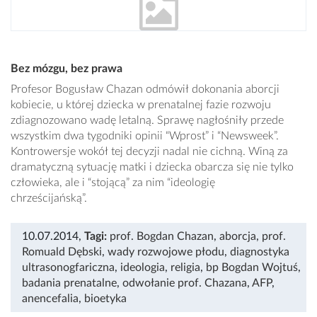
Bez mózgu, bez prawa
Profesor Bogusław Chazan odmówił dokonania aborcji
kobiecie, u której dziecka w prenatalnej fazie rozwoju
zdiagnozowano wadę letalną. Sprawę nagłośniły przede
wszystkim dwa tygodniki opinii “Wprost” i “Newsweek”.
Kontrowersje wokół tej decyzji nadal nie cichną. Winą za
dramatyczną sytuację matki i dziecka obarcza się nie tylko
człowieka, ale i “stojącą” za nim “ideologię
chrześcijańską”.
10.07.2014
,
Tagi:
prof. Bogdan Chazan
,
aborcja
,
prof.
Romuald Dębski
,
wady rozwojowe płodu
,
diagnostyka
ultrasonogfariczna
,
ideologia
,
religia
,
bp Bogdan Wojtuś
,
badania prenatalne
,
odwołanie prof. Chazana
,
AFP
,
anencefalia
,
bioetyka