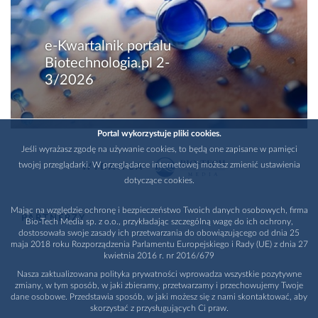
e-Kwartalnik portalu
Biotechnologia.pl 2-
3/2026
Portal wykorzystuje pliki cookies.
Jeśli wyrażasz zgodę na używanie cookies, to będą one zapisane w pamięci
twojej przeglądarki. W przeglądarce internetowej możesz zmienić ustawienia
WYDAWCA
dotyczące cookies.
Mając na względzie ochronę i bezpieczeństwo Twoich danych osobowych, firma
PARTNERZY
Bio-Tech Media sp. z o.o., przykładając szczególną wagę do ich ochrony,
dostosowała swoje zasady ich przetwarzania do obowiązującego od dnia 25
maja 2018 roku Rozporządzenia Parlamentu Europejskiego i Rady (UE) z dnia 27
kwietnia 2016 r. nr 2016/679
Nasza zaktualizowana polityka prywatności wprowadza wszystkie pozytywne
zmiany, w tym sposób, w jaki zbieramy, przetwarzamy i przechowujemy Twoje
dane osobowe. Przedstawia sposób, w jaki możesz się z nami skontaktować, aby
skorzystać z przysługujących Ci praw.