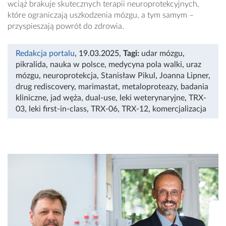
wciąż brakuje skutecznych terapii neuroprotekcyjnych,
które ograniczają uszkodzenia mózgu, a tym samym –
przyspieszają powrót do zdrowia.
Redakcja portalu
, 19.03.2025
,
Tagi:
udar mózgu
,
pikralida
,
nauka w polsce
,
medycyna pola walki
,
uraz
mózgu
,
neuroprotekcja
,
Stanisław Pikul
,
Joanna Lipner
,
drug rediscovery
,
marimastat
,
metaloproteazy
,
badania
kliniczne
,
jad węża
,
dual-use
,
leki weterynaryjne
,
TRX-
03
,
leki first-in-class
,
TRX-06
,
TRX-12
,
komercjalizacja