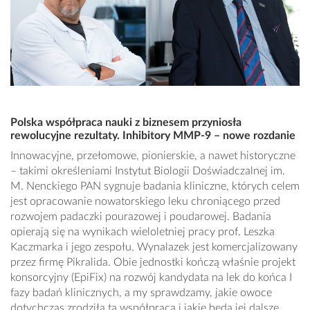
Polska współpraca nauki z biznesem przyniosła
rewolucyjne rezultaty. Inhibitory MMP-9 – nowe rozdanie
Innowacyjne, przełomowe, pionierskie, a nawet historyczne
– takimi określeniami Instytut Biologii Doświadczalnej im.
M. Nenckiego PAN sygnuje badania kliniczne, których celem
jest opracowanie nowatorskiego leku chroniącego przed
rozwojem padaczki pourazowej i poudarowej. Badania
opierają się na wynikach wieloletniej pracy prof. Leszka
Kaczmarka i jego zespołu. Wynalazek jest komercjalizowany
przez firmę Pikralida. Obie jednostki kończą właśnie projekt
konsorcyjny (EpiFix) na rozwój kandydata na lek do końca I
fazy badań klinicznych, a my sprawdzamy, jakie owoce
dotychczas zrodziła ta współpraca i jakie będą jej dalsze