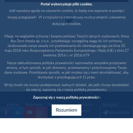
Portal wykorzystuje pliki cookies.
Jeśli wyrażasz zgodę na używanie cookies, to będą one zapisane w pamięci
twojej przeglądarki. W przeglądarce internetowej możesz zmienić ustawienia
WYDAWCA
dotyczące cookies.
Mając na względzie ochronę i bezpieczeństwo Twoich danych osobowych, firma
PARTNERZY
Bio-Tech Media sp. z o.o., przykładając szczególną wagę do ich ochrony,
dostosowała swoje zasady ich przetwarzania do obowiązującego od dnia 25
maja 2018 roku Rozporządzenia Parlamentu Europejskiego i Rady (UE) z dnia 27
kwietnia 2016 r. nr 2016/679
Nasza zaktualizowana polityka prywatności wprowadza wszystkie pozytywne
zmiany, w tym sposób, w jaki zbieramy, przetwarzamy i przechowujemy Twoje
dane osobowe. Przedstawia sposób, w jaki możesz się z nami skontaktować, aby
skorzystać z przysługujących Ci praw.
W tej chwili nie musisz podejmować żadnych działań, ale jeśli chcesz dowiedzieć
się więcej, zapoznaj się z naszą polityką prywatności.
Zapoznaj się z naszą polityką prywatności ›
Kontakt
Regulamin
Polityka
Polityka
Reklama i
Rozumiem
prywatności
jakości
promocja
Newsletter
1996 - 2026
Bio-Tech Media
. Wszystkie prawa zastrzeżone
Wybierz branżę