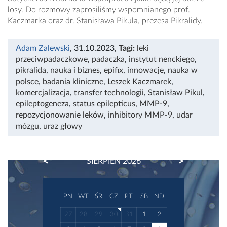
losy. Do rozmowy zaprosiliśmy wspomnianego prof.
Kaczmarka oraz dr. Stanisława Pikula, prezesa Pikralidy.
Adam Zalewski
, 31.10.2023
,
Tagi:
leki
przeciwpadaczkowe
,
padaczka
,
instytut nenckiego
,
pikralida
,
nauka i biznes
,
epifix
,
innowacje
,
nauka w
polsce
,
badania kliniczne
,
Leszek Kaczmarek
,
komercjalizacja
,
transfer technologii
,
Stanisław Pikul
,
epileptogeneza
,
status epilepticus
,
MMP-9
,
repozycjonowanie leków
,
inhibitory MMP-9
,
udar
mózgu
,
uraz głowy
PREVIOUS
NEXT
SIERPIEŃ 2026
PN
WT
ŚR
CZ
PT
SB
ND
27
28
29
30
31
1
2