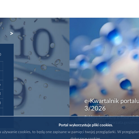
NEXT
D
6
3
e-Kwartalnik portalu
0
3/2026
Pobierz bezpłatny e-Kwartalnik
informacji: malgorzata.ges@bio
Portal wykorzystuje pliki cookies.
na używanie cookies, to będą one zapisane w pamięci twojej przeglądarki. W przegląda
dotyczące cookies.