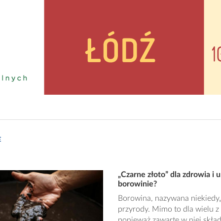
E
„Czarne złoto” dla zdrowia i 
borowinie?
Borowina, nazywana niekiedy„
przyrody. Mimo to dla wielu z
ponieważ zawarte w niej skła