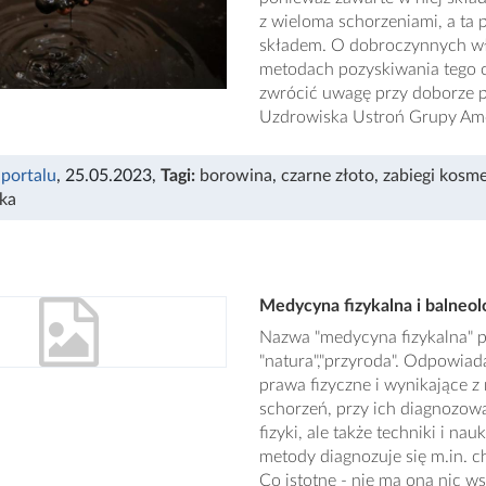
z wieloma schorzeniami, a ta
składem. O dobroczynnych wła
metodach pozyskiwania tego c
zwrócić uwagę przy doborze 
Uzdrowiska Ustroń Grupy Ame
 portalu
, 25.05.2023
,
Tagi:
borowina
,
czarne złoto
,
zabiegi kosm
ka
Medycyna fizykalna i balneolog
Nazwa "medycyna fizykalna" po
"natura","przyroda". Odpowi
prawa fizyczne i wynikające z
schorzeń, przy ich diagnozowan
fizyki, ale także techniki i 
metody diagnozuje się m.in. 
Co istotne - nie ma ona nic 