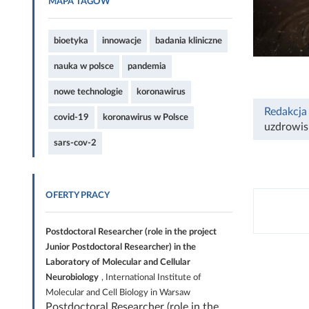
MAPA TAGÓW
bioetyka
innowacje
badania kliniczne
nauka w polsce
pandemia
nowe technologie
koronawirus
Redakcja
covid-19
koronawirus w Polsce
uzdrowis
sars-cov-2
OFERTY PRACY
Postdoctoral Researcher (role in the project
Junior Postdoctoral Researcher) in the
Laboratory of Molecular and Cellular
Neurobiology
, International Institute of
Molecular and Cell Biology in Warsaw
Postdoctoral Researcher (role in the