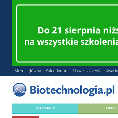
Strona główna
Kalendarium
Nasze szkolenia
Kwarta
INFORMACJE
FIRMY