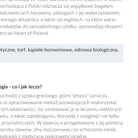
 pochodząca z Polski odznacza się wyjątkowo bogatym
ściwościach borowiny, zabiegach z jej wykorzystaniem,
ennego składnika, a także szczegółach, na które warto
produktów do samodzielnego użytku, opowiadają eksperci
rican Heart of Poland.
etyczne
,
torf
,
kąpiele borowinowe
,
odnowa biologiczna
,
ia - co i jak leczy?
chodzi z języka greckiego, gdzie "physis" oznacza
ada za opracowywanie metod pozwalających wykorzystać
 nich właściwości, by zastosować je w leczeniu niektórych
iu, a także zapobieganiu. Korzysta z osiągnięć nie tylko
nauk przyrodniczych. W oparciu o przygotowane z jej pomocą
choroby stawów, dny moczanowej czy schorzenia nerek.
wspólnego z medycyną niekonwencjonalną.