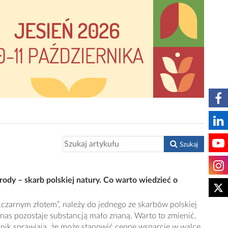
Szukaj
urody – skarb polskiej natury. Co warto wiedzieć o
czarnym złotem”, należy do jednego ze skarbów polskiej
 nas pozostaje substancją mało znaną. Warto to zmienić,
dnik sprawiają, że może stanowić cenne wsparcie w walce