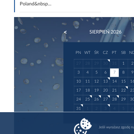
Poland&nbsp...
PREVIOUS
SIERPIEŃ 2026
PN
WT
ŚR
CZ
PT
SB
N
27
28
29
30
31
1
2
3
4
5
6
7
8
9
10
11
12
13
14
15
1
17
18
19
20
21
22
2
24
25
26
27
28
29
3
31
1
2
3
4
5
6
Jeśli wyrażasz zgodę 