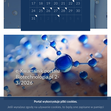
17
18
19
20
21
22
23
24
25
26
27
28
29
30
31
1
2
3
4
5
6
e-Kwartalnik portalu
Biotechnologia.pl 2-
3/2026
Portal wykorzystuje pliki cookies.
Jeśli wyrażasz zgodę na używanie cookies, to będą one zapisane w pamięci