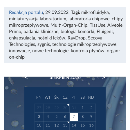
Redakcja portalu
, 29.09.2022
,
Tagi:
mikrofluidyka
,
miniaturyzacja laboratorium
,
laboratoria chipowe
,
chipy
mikroprzepływowe
,
Multi-Organ-Chip
,
TissUse
,
Alveole
Primo
,
badania kliniczne
,
biologia komórki
,
Fluigent
,
enkapsulacja
,
nośniki leków
,
RayDrop
,
Secoya
Technologies
,
sygnis
,
technologie mikroprzepływowe
,
innowacje
,
nowe technologie
,
kontrola płynów
,
organ-
on-chip
PREVIOUS
NEXT
SIERPIEŃ 2026
PN
WT
ŚR
CZ
PT
SB
ND
27
28
29
30
31
1
2
3
4
5
6
7
8
9
10
11
12
13
14
15
16