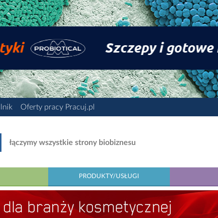
lnik
Oferty pracy Pracuj.pl
łączymy wszystkie strony biobiznesu
PRODUKTY/USŁUGI