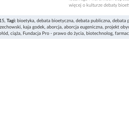
więcej o kulturze debaty bioet
15
,
Tagi:
bioetyka
,
debata bioetyczna
,
debata publiczna
,
debata 
rzechowski
,
kaja godek
,
aborcja
,
aborcja eugeniczna
,
projekt oby
płód
,
ciąża
,
Fundacja Pro - prawo do życia
,
biotechnolog
,
farmac