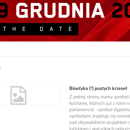
E
Bioetyka (?) pustych krzeseł
Z jednej strony mamy symbolik
kochamy, których już z nami n
parlamencie - symbol dyplom
symbolami znajduje się niemal
nad obywatelskim projektem n
ludzkiego i warunkach odpuszc