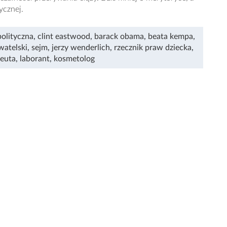
ycznej.
polityczna
,
clint eastwood
,
barack obama
,
beata kempa
,
watelski
,
sejm
,
jerzy wenderlich
,
rzecznik praw dziecka
,
euta
,
laborant
,
kosmetolog