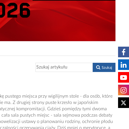
Szukaj
ę pustego miejsca przy wigilijnym stole - dla osób, które
ie ma. Z drugiej strony puste krzesło w japońskim
atycznej kompromitacji. Gdzieś pomiędzy tymi dwoma
 cała sala pustych miejsc - sala sejmowa podczas debaty
owelizacji ustawy o planowaniu rodziny, ochronie płodu
zalności przerywania ciąży. Dziś mniej o merytoryce, a