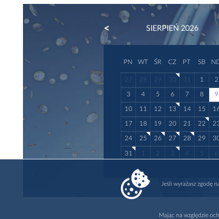
PREVIOUS
SIERPIEŃ 2026
PN
WT
ŚR
CZ
PT
SB
N
27
28
29
30
31
1
2
3
4
5
6
7
8
9
10
11
12
13
14
15
1
17
18
19
20
21
22
2
24
25
26
27
28
29
3
31
1
2
3
4
5
6
Jeśli wyrażasz zgodę 
Mając na względzie och