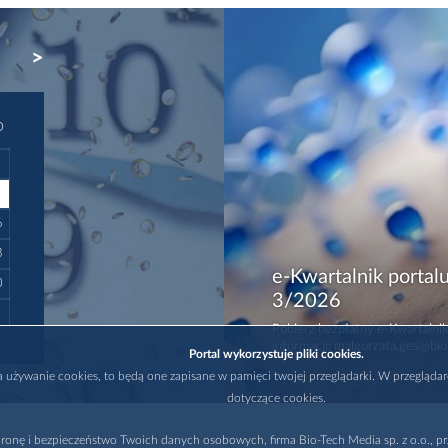
NEXT
D
6
3
e-Kwartalnik portalu
0
3/2026
Pobierz bezpłatny e-Kwartalnik
informacji: malgorzata.ges@bio
Portal wykorzystuje pliki cookies.
na używanie cookies, to będą one zapisane w pamięci twojej przeglądarki. W przegląda
dotyczące cookies.
ronę i bezpieczeństwo Twoich danych osobowych, firma Bio-Tech Media sp. z o.o., pr