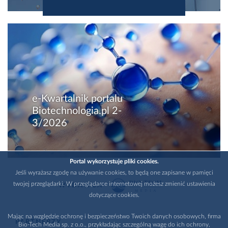
e-Kwartalnik portalu
Biotechnologia.pl 2-
3/2026
Portal wykorzystuje pliki cookies.
Jeśli wyrażasz zgodę na używanie cookies, to będą one zapisane w pamięci
twojej przeglądarki. W przeglądarce internetowej możesz zmienić ustawienia
WYDAWCA
dotyczące cookies.
Mając na względzie ochronę i bezpieczeństwo Twoich danych osobowych, firma
PARTNERZY
Bio-Tech Media sp. z o.o., przykładając szczególną wagę do ich ochrony,