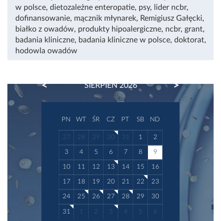
w polsce
,
dietozależne enteropatie
,
psy
,
lider ncbr
,
dofinansowanie
,
mącznik młynarek
,
Remigiusz Gałęcki
,
białko z owadów
,
produkty hipoalergiczne
,
ncbr
,
grant
,
badania kliniczne
,
badania kliniczne w polsce
,
doktorat
,
hodowla owadów
PREVIOUS
NEXT
SIERPIEŃ 2026
PN
WT
ŚR
CZ
PT
SB
ND
27
28
29
30
31
1
2
3
4
5
6
7
8
9
10
11
12
13
14
15
16
17
18
19
20
21
22
23
24
25
26
27
28
29
30
31
1
2
3
4
5
6