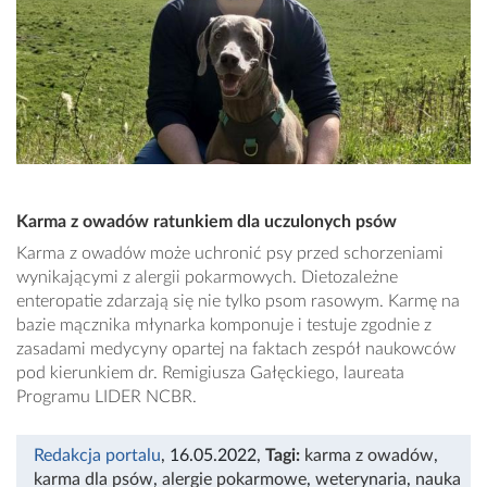
Karma z owadów ratunkiem dla uczulonych psów
Karma z owadów może uchronić psy przed schorzeniami
wynikającymi z alergii pokarmowych. Dietozależne
enteropatie zdarzają się nie tylko psom rasowym. Karmę na
bazie mącznika młynarka komponuje i testuje zgodnie z
zasadami medycyny opartej na faktach zespół naukowców
pod kierunkiem dr. Remigiusza Gałęckiego, laureata
Programu LIDER NCBR.
Redakcja portalu
, 16.05.2022
,
Tagi:
karma z owadów
,
karma dla psów
,
alergie pokarmowe
,
weterynaria
,
nauka