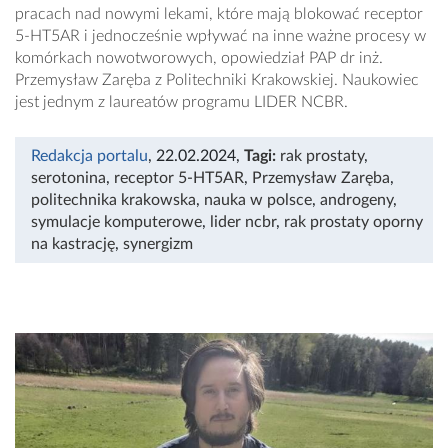
pracach nad nowymi lekami, które mają blokować receptor
5-HT5AR i jednocześnie wpływać na inne ważne procesy w
komórkach nowotworowych, opowiedział PAP dr inż.
Przemysław Zaręba z Politechniki Krakowskiej. Naukowiec
jest jednym z laureatów programu LIDER NCBR.
Redakcja portalu
, 22.02.2024
,
Tagi:
rak prostaty
,
serotonina
,
receptor 5-HT5AR
,
Przemysław Zaręba
,
politechnika krakowska
,
nauka w polsce
,
androgeny
,
symulacje komputerowe
,
lider ncbr
,
rak prostaty oporny
na kastrację
,
synergizm