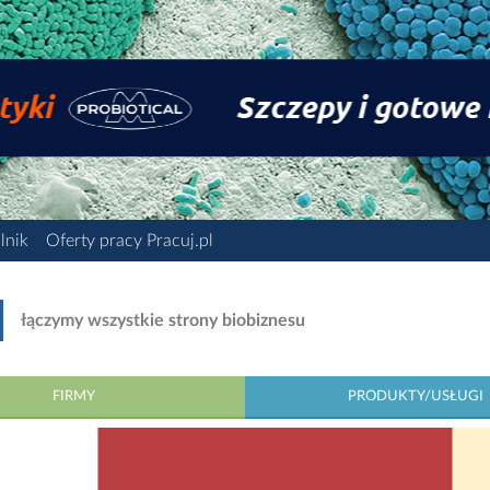
lnik
Oferty pracy Pracuj.pl
łączymy wszystkie strony biobiznesu
FIRMY
PRODUKTY/USŁUGI