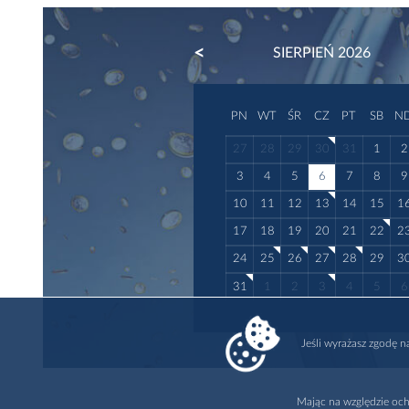
PREVIOUS
SIERPIEŃ 2026
PN
WT
ŚR
CZ
PT
SB
N
27
28
29
30
31
1
2
3
4
5
6
7
8
9
10
11
12
13
14
15
1
17
18
19
20
21
22
2
24
25
26
27
28
29
3
31
1
2
3
4
5
6
Jeśli wyrażasz zgodę 
Mając na względzie och