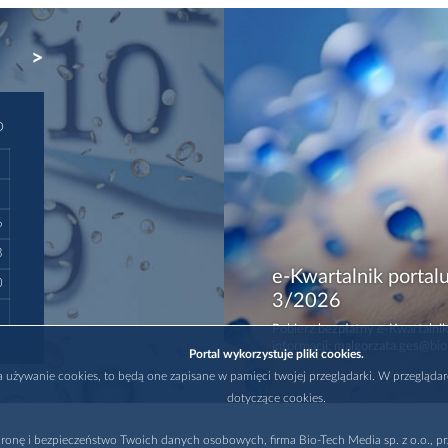
NEXT
D
6
3
e-Kwartalnik portalu
0
3/2026
Pobierz bezpłatny e-Kwartalnik
informacji: malgorzata.ges@bio
Portal wykorzystuje pliki cookies.
na używanie cookies, to będą one zapisane w pamięci twojej przeglądarki. W przegląda
dotyczące cookies.
ronę i bezpieczeństwo Twoich danych osobowych, firma Bio-Tech Media sp. z o.o., pr