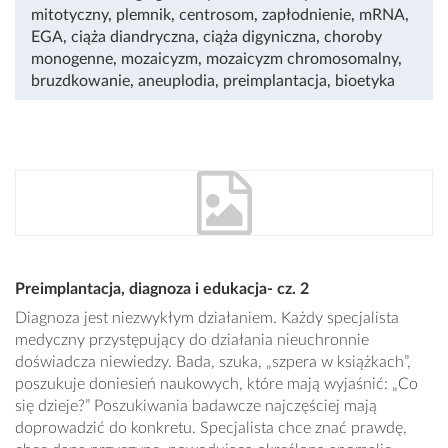
mitotyczny
,
plemnik
,
centrosom
,
zapłodnienie
,
mRNA
,
EGA
,
ciąża diandryczna
,
ciąża digyniczna
,
choroby
monogenne
,
mozaicyzm
,
mozaicyzm chromosomalny
,
bruzdkowanie
,
aneuplodia
,
preimplantacja
,
bioetyka
Preimplantacja, diagnoza i edukacja- cz. 2
Diagnoza jest niezwykłym działaniem. Każdy specjalista
medyczny przystępujący do działania nieuchronnie
doświadcza niewiedzy. Bada, szuka, „szpera w książkach”,
poszukuje doniesień naukowych, które mają wyjaśnić: „Co
się dzieje?” Poszukiwania badawcze najczęściej mają
doprowadzić do konkretu. Specjalista chce znać prawdę,