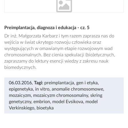
Preimplantacja, diagnoza i edukacja - cz. 5
Dr inż. Małgorzata Karbarz i tym razem zaprasza nas do
wejścia w świat ukrytego rozwoju człowieka oraz
występujących w omawianym etapie rozwojowym wad
chromosomalnych. Bez cienia spekulacji (bio)etycznych,
zapraszamy do lektury esencji wiedzy z zakresu nauk
biomedycznych.
06.03.2016
,
Tagi:
preimplantacja
,
gen i etyka
,
epigenetyka
,
in vitro
,
anomalie chromosomowe
,
mozaicyzm
,
mozaicyzm chromosomalny
,
skring
genetyczny
,
embrion
,
model Evsikova
,
model
Verkinskiego
,
bioetyka