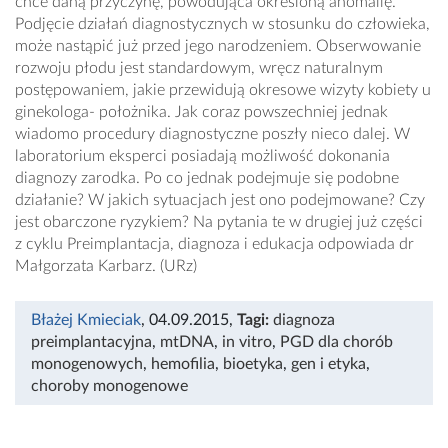
chce daną przyczynę, powodująca określoną anomalię.
Podjęcie działań diagnostycznych w stosunku do człowieka,
może nastąpić już przed jego narodzeniem. Obserwowanie
rozwoju płodu jest standardowym, wręcz naturalnym
postępowaniem, jakie przewidują okresowe wizyty kobiety u
ginekologa- położnika. Jak coraz powszechniej jednak
wiadomo procedury diagnostyczne poszły nieco dalej. W
laboratorium eksperci posiadają możliwość dokonania
diagnozy zarodka. Po co jednak podejmuje się podobne
działanie? W jakich sytuacjach jest ono podejmowane? Czy
jest obarczone ryzykiem? Na pytania te w drugiej już części
z cyklu Preimplantacja, diagnoza i edukacja odpowiada dr
Małgorzata Karbarz. (URz)
Błażej Kmieciak
, 04.09.2015
,
Tagi:
diagnoza
preimplantacyjna
,
mtDNA
,
in vitro
,
PGD dla chorób
monogenowych
,
hemofilia
,
bioetyka
,
gen i etyka
,
choroby monogenowe