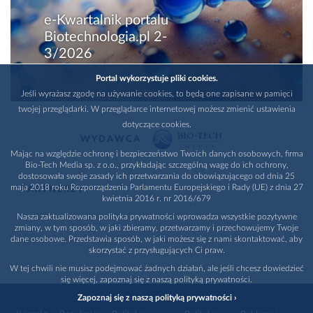
e-Kwartalnik portalu
Biotechnologia.pl 2-
3/2026
Portal wykorzystuje pliki cookies.
Jeśli wyrażasz zgodę na używanie cookies, to będą one zapisane w pamięci
twojej przeglądarki. W przeglądarce internetowej możesz zmienić ustawienia
dotyczące cookies.
WYDAWCA
Mając na względzie ochronę i bezpieczeństwo Twoich danych osobowych, firma
Bio-Tech Media sp. z o.o., przykładając szczególną wagę do ich ochrony,
dostosowała swoje zasady ich przetwarzania do obowiązującego od dnia 25
maja 2018 roku Rozporządzenia Parlamentu Europejskiego i Rady (UE) z dnia 27
PARTNERZY
kwietnia 2016 r. nr 2016/679
Nasza zaktualizowana polityka prywatności wprowadza wszystkie pozytywne
zmiany, w tym sposób, w jaki zbieramy, przetwarzamy i przechowujemy Twoje
dane osobowe. Przedstawia sposób, w jaki możesz się z nami skontaktować, aby
skorzystać z przysługujących Ci praw.
W tej chwili nie musisz podejmować żadnych działań, ale jeśli chcesz dowiedzieć
się więcej, zapoznaj się z naszą polityką prywatności.
Zapoznaj się z naszą polityką prywatności ›