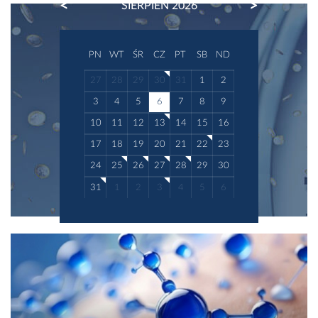
PREVIOUS
NEXT
SIERPIEŃ 2026
PN
WT
ŚR
CZ
PT
SB
ND
27
28
29
30
31
1
2
3
4
5
6
7
8
9
10
11
12
13
14
15
16
17
18
19
20
21
22
23
24
25
26
27
28
29
30
31
1
2
3
4
5
6