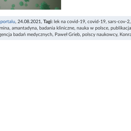
 portalu
, 24.08.2021
,
Tagi:
lek na covid-19
,
covid-19
,
sars-cov-2
mina
,
amantadyna
,
badania kliniczne
,
nauka w polsce
,
publikacj
gencja badań medycznych
,
Paweł Grieb
,
polscy naukowcy
,
Konra