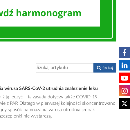
Szukaj
a wirusa SARS-CoV-2 utrudnia znalezienie leku
niż ją leczyć – ta zasada dotyczy także COVID-19,
e z PAP. Dlatego w pierwszej kolejności skoncentrowano
jący sposób namnażania wirusa utrudnia jednak
szczepionki nie wystarczą.