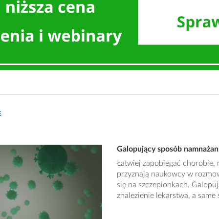
E
Galopujący sposób namnażani
Łatwiej zapobiegać chorobie, 
przyznają naukowcy w rozmowi
się na szczepionkach. Galopu
znalezienie lekarstwa, a same 