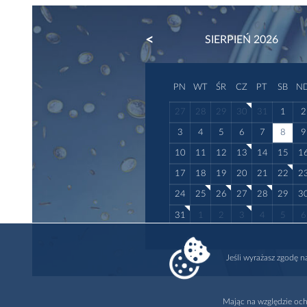
PREVIOUS
SIERPIEŃ 2026
PN
WT
ŚR
CZ
PT
SB
N
27
28
29
30
31
1
2
3
4
5
6
7
8
9
10
11
12
13
14
15
1
17
18
19
20
21
22
2
24
25
26
27
28
29
3
31
1
2
3
4
5
6
Jeśli wyrażasz zgodę 
Mając na względzie och