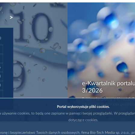
NEXT
D
6
3
e-Kwartalnik portalu
0
3/2026
Pobierz bezpłatny e-Kwartalnik
informacji: malgorzata.ges@bio
Portal wykorzystuje pliki cookies.
na używanie cookies, to będą one zapisane w pamięci twojej przeglądarki. W przegląda
dotyczące cookies.
ronę i bezpieczeństwo Twoich danych osobowych, firma Bio-Tech Media sp. z o.o., pr