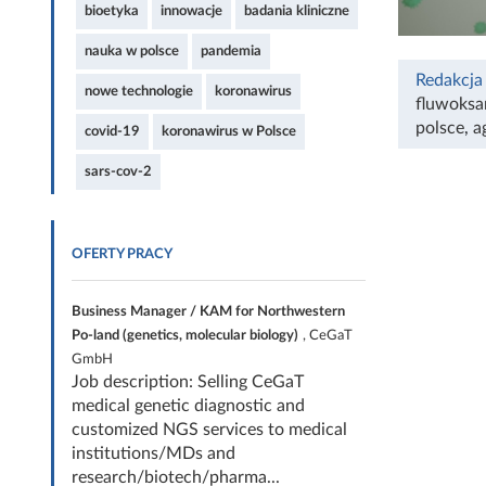
bioetyka
innowacje
badania kliniczne
nauka w polsce
pandemia
Redakcja
nowe technologie
koronawirus
fluwoksa
polsce
,
a
covid-19
koronawirus w Polsce
sars-cov-2
OFERTY PRACY
Business Manager / KAM for Northwestern
Po-land (genetics, molecular biology)
, CeGaT
GmbH
Job description: Selling CeGaT
medical genetic diagnostic and
customized NGS services to medical
institutions/MDs and
research/biotech/pharma...