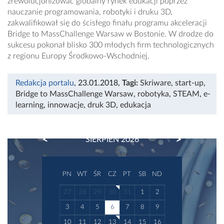
zrewolucjonizować globalny rynek edukacji poprzez
nauczanie programowania, robotyki i druku 3D,
zakwalifikował się do ścisłego finału programu akceleracji
Bridge to MassChallenge Warsaw w Bostonie. W drodze do
sukcesu pokonał blisko 300 młodych firm technologicznych
z regionu Europy Środkowo-Wschodniej.
Redakcja portalu
, 23.01.2018
,
Tagi:
Skriware
,
start-up
,
Bridge to MassChallenge Warsaw
,
robotyka
,
STEAM
,
e-
learning
,
innowacje
,
druk 3D
,
edukacja
PREVIOUS
NEXT
SIERPIEŃ 2026
PN
WT
ŚR
CZ
PT
SB
ND
27
28
29
30
31
1
2
3
4
5
6
7
8
9
10
11
12
13
14
15
16