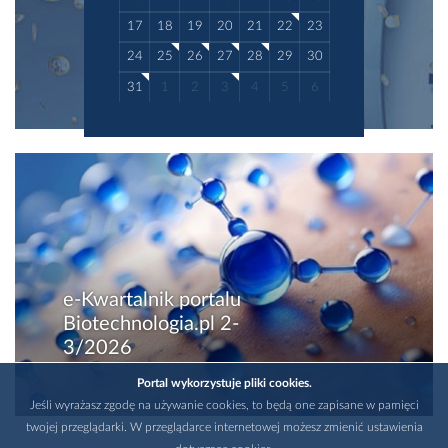
17
18
19
20
21
22
23
24
25
26
27
28
29
30
31
1
2
3
4
5
6
e-Kwartalnik portalu
Biotechnologia.pl 2-
3/2026
Portal wykorzystuje pliki cookies.
Jeśli wyrażasz zgodę na używanie cookies, to będą one zapisane w pamięci
twojej przeglądarki. W przeglądarce internetowej możesz zmienić ustawienia