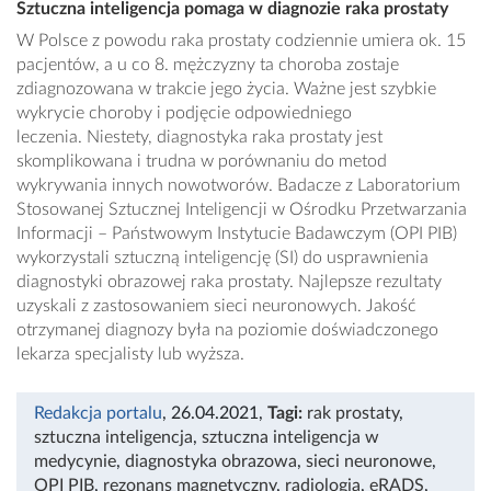
Sztuczna inteligencja pomaga w diagnozie raka prostaty
W Polsce z powodu raka prostaty codziennie umiera ok. 15
pacjentów, a u co 8. mężczyzny ta choroba zostaje
zdiagnozowana w trakcie jego życia. Ważne jest szybkie
wykrycie choroby i podjęcie odpowiedniego
leczenia. Niestety, diagnostyka raka prostaty jest
skomplikowana i trudna w porównaniu do metod
wykrywania innych nowotworów. Badacze z Laboratorium
Stosowanej Sztucznej Inteligencji w Ośrodku Przetwarzania
Informacji – Państwowym Instytucie Badawczym (OPI PIB)
wykorzystali sztuczną inteligencję (SI) do usprawnienia
diagnostyki obrazowej raka prostaty. Najlepsze rezultaty
uzyskali z zastosowaniem sieci neuronowych. Jakość
otrzymanej diagnozy była na poziomie doświadczonego
lekarza specjalisty lub wyższa.
Redakcja portalu
, 26.04.2021
,
Tagi:
rak prostaty
,
sztuczna inteligencja
,
sztuczna inteligencja w
medycynie
,
diagnostyka obrazowa
,
sieci neuronowe
,
OPI PIB
,
rezonans magnetyczny
,
radiologia
,
eRADS
,