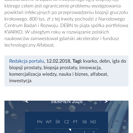
którego celem jest ograniczenie problemu występowania
powikłań infekcyjnych po przeprowadzeniu biopsji gruczołu
krokowego. 800 tys. zł z tej kwoty pochodzi z Narodowego
Centrum Badań i Rozwoju. DEBN to piąta spółka portfelowa
KVARKO. W ubiegłym roku w rozwiązanie polskich
naukowców zainwestował gdański akcelerator i fundusz
technologiczny Alfabeat.
Redakcja portalu
, 12.02.2018
,
Tagi:
kvarko
,
debn
,
igła do
biopsji prostaty
,
biopsja prostaty
,
innowacja
,
komercjalizacja wiedzy
,
nauka i biznes
,
alfabeat
,
inwestycja
PREVIOUS
NEXT
SIERPIEŃ 2026
PN
WT
ŚR
CZ
PT
SB
ND
27
28
29
30
31
1
2