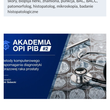
skóry
,
biopsja nerki
,
znamiona
,
punkcja
,
BAC
,
BACC
,
patomorfolog
,
histopatolog
,
mikroskopia
,
badanie
histopatologiczne