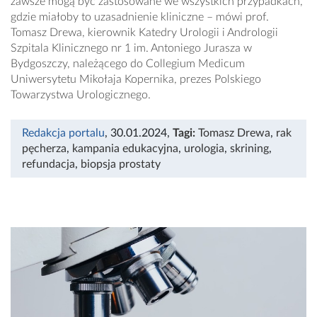
zawsze mogą być zastosowane we wszystkich przypadkach,
gdzie miałoby to uzasadnienie kliniczne – mówi prof.
Tomasz Drewa, kierownik Katedry Urologii i Andrologii
Szpitala Klinicznego nr 1 im. Antoniego Jurasza w
Bydgoszczy, należącego do Collegium Medicum
Uniwersytetu Mikołaja Kopernika, prezes Polskiego
Towarzystwa Urologicznego.
Redakcja portalu
, 30.01.2024
,
Tagi:
Tomasz Drewa
,
rak
pęcherza
,
kampania edukacyjna
,
urologia
,
skrining
,
refundacja
,
biopsja prostaty