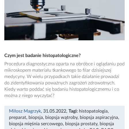
Czym jest badanie histopatologiczne?
Procedura diagnostyczna oparta na obróbce i oglądaniu pod
mikroskopem materiału tkankowego to filar dzisiejszej
medycyny. W wielu przypadkach takie działanie prowadzi
do zidentyfikowania poważnych zagrożeń zdrowotnych.
Kiedy warto poddać się badaniu histopatologicznemu i co
można z niego wyczytać?
Miłosz Magrzyk
, 31.05.2022
,
Tagi:
histopatologia
,
preparat
,
biopsja
,
biopsja wątroby
,
biopsja aspiracyjna
,
biopsja mięśnia sercowego
,
biopsja prostaty
,
biopsja