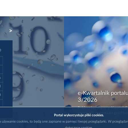
NEXT
D
6
3
e-Kwartalnik portalu
0
3/2026
Pobierz bezpłatny e-Kwartalnik
informacji: malgorzata.ges@bio
Portal wykorzystuje pliki cookies.
na używanie cookies, to będą one zapisane w pamięci twojej przeglądarki. W przegląda
dotyczące cookies.