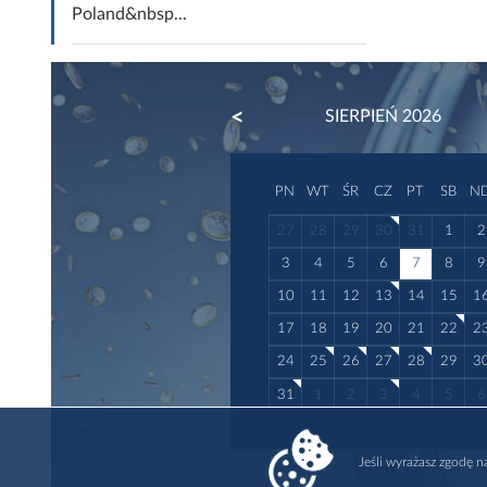
Poland&nbsp...
PREVIOUS
SIERPIEŃ 2026
PN
WT
ŚR
CZ
PT
SB
N
27
28
29
30
31
1
2
3
4
5
6
7
8
9
10
11
12
13
14
15
1
17
18
19
20
21
22
2
24
25
26
27
28
29
3
31
1
2
3
4
5
6
Jeśli wyrażasz zgodę 