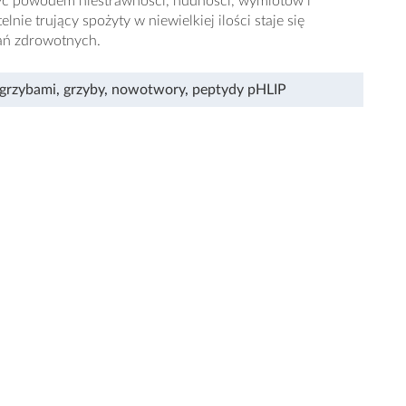
yć powodem niestrawności, nudności, wymiotów i
lnie trujący spożyty w niewielkiej ilości staje się
ań zdrowotnych.
 grzybami
,
grzyby
,
nowotwory
,
peptydy pHLIP