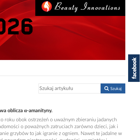
Szukaj
dwa oblicza α-amanityny.
co roku obok ostrzeżeń o uważnym zbieraniu jadanych
adomości o poważnych zatruciach zarówno dzieci, jak i
anie grzybów to jak igranie z ogniem. Nawet te jadalne w