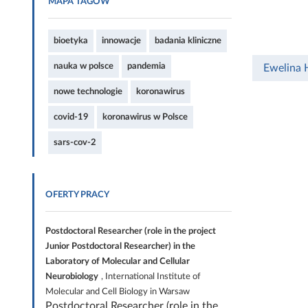
MAPA TAGÓW
bioetyka
innowacje
badania kliniczne
nauka w polsce
pandemia
Ewelina 
nowe technologie
koronawirus
covid-19
koronawirus w Polsce
sars-cov-2
OFERTY PRACY
Postdoctoral Researcher (role in the project
Junior Postdoctoral Researcher) in the
Laboratory of Molecular and Cellular
Neurobiology
, International Institute of
Molecular and Cell Biology in Warsaw
Postdoctoral Researcher (role in the