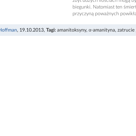
zbyt dużych ilościach mogą b
biegunki. Natomiast ten śmierte
przyczyną poważnych powikł
Hoffman
, 19.10.2013
,
Tagi:
amanitoksyny
,
α-amanityna
,
zatrucie