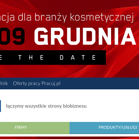
lnik
Oferty pracy Pracuj.pl
łączymy wszystkie strony biobiznesu
FIRMY
PRODUKTY/USŁUGI