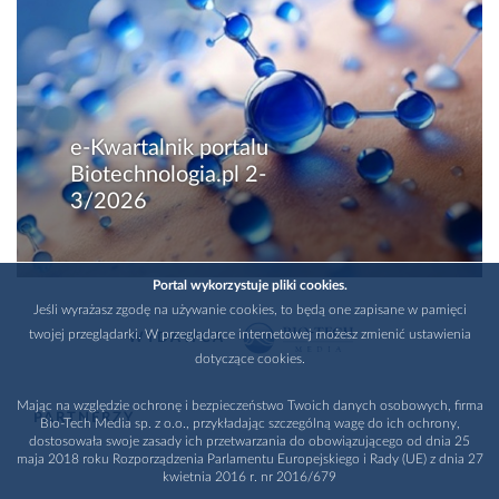
e-Kwartalnik portalu
Biotechnologia.pl 2-
3/2026
Portal wykorzystuje pliki cookies.
Jeśli wyrażasz zgodę na używanie cookies, to będą one zapisane w pamięci
twojej przeglądarki. W przeglądarce internetowej możesz zmienić ustawienia
WYDAWCA
dotyczące cookies.
Mając na względzie ochronę i bezpieczeństwo Twoich danych osobowych, firma
PARTNERZY
Bio-Tech Media sp. z o.o., przykładając szczególną wagę do ich ochrony,
dostosowała swoje zasady ich przetwarzania do obowiązującego od dnia 25
maja 2018 roku Rozporządzenia Parlamentu Europejskiego i Rady (UE) z dnia 27
kwietnia 2016 r. nr 2016/679