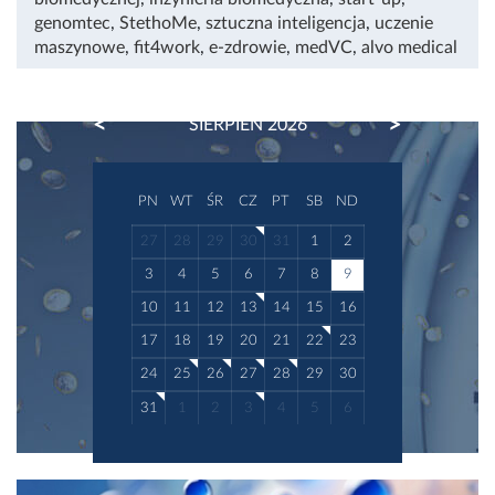
genomtec
,
StethoMe
,
sztuczna inteligencja
,
uczenie
maszynowe
,
fit4work
,
e-zdrowie
,
medVC
,
alvo medical
PREVIOUS
NEXT
SIERPIEŃ 2026
PN
WT
ŚR
CZ
PT
SB
ND
27
28
29
30
31
1
2
3
4
5
6
7
8
9
10
11
12
13
14
15
16
17
18
19
20
21
22
23
24
25
26
27
28
29
30
31
1
2
3
4
5
6