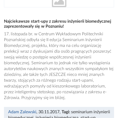
Najciekawsze start-upy z zakresu inżynierii biomedycznej
zaprezentowały się w Poznaniu!
17. listopada br. w Centrum Wykładowym Politechniki
Poznańskiej odbyła się II edycja Seminarium Inżynierii
Biomedycznej, projektu, który ma na celu organizację
prelekcji wraz z dyskusjami dla osób pragnących poszerzyć
swoją wiedzę o postępie współczesnej inżynierii
biomedycznej. Seminarium to jednak nie tylko wystąpienia
autorytetów naukowych znanych wszystkim sympatykom tej
dziedziny, ale także tych JESZCZE nieco mniej znanych
twarzy, stojących za różnego rodzaju start-upami,
wdrażających pomysły od kieszonkowego laboratorium,
przez inteligentny stetoskop, po rozwiązania z zakresu e-
Zdrowia. Przyjrzyjmy się im bliżej.
Adam Zalewski
, 30.11.2017
,
Tagi:
seminarium inżynierii
biomedycznej
,
inżynieria biomedyczna
,
start-up
,