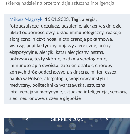
iskierkę nadziei na przełom daje sztuczna inteligencja.
Miłosz Magrzyk
, 16.01.2023
,
Tagi:
alergia
,
fotouczulacze
,
uczulacz
,
uczulenie
,
alergeny
,
skinlogic
,
układ odpornościowy
,
układ immunologiczny
,
reakcje
alergiczne
,
nieżyt nosa
,
nietolerancja pokarmowa
,
wstrząs anafilaktyczny
,
objawy alergiczne
,
próby
ekspozycyjne
,
alergik
,
katar alergiczny
,
astma
,
pokrzywka
,
testy skórne
,
badania serologiczne
,
immunoterapia swoista
,
zapalenie zatok
,
choroby
górnych dróg oddechowych
,
skinsens
,
milton essex
,
nauka w Polsce
,
alergologia
,
wojskowy instytut
medyczny
,
politechnika warszawska
,
sztuczna
inteligencja w medycynie
,
sztuczna inteligencja
,
sensory
,
sieci neuronowe
,
uczenie głębokie
PREVIOUS
NEXT
SIERPIEŃ 2026