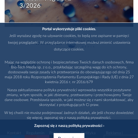
3/2026
Portal wykorzystuje pliki cookies.
Jeśli wyrażasz zgodę na używanie cookies, to będą one zapisane w pamięci
twojej przeglądarki. W przeglądarce internetowej możesz zmienić ustawienia
WYDAWCA
dotyczące cookies.
Mając na względzie ochronę i bezpieczeństwo Twoich danych osobowych, firma
PARTNERZY
Bio-Tech Media sp. z o.o., przykładając szczególną wagę do ich ochrony,
dostosowała swoje zasady ich przetwarzania do obowiązującego od dnia 25
maja 2018 roku Rozporządzenia Parlamentu Europejskiego i Rady (UE) z dnia 27
kwietnia 2016 r. nr 2016/679
Nasza zaktualizowana polityka prywatności wprowadza wszystkie pozytywne
zmiany, w tym sposób, w jaki zbieramy, przetwarzamy i przechowujemy Twoje
dane osobowe. Przedstawia sposób, w jaki możesz się z nami skontaktować, aby
skorzystać z przysługujących Ci praw.
W tej chwili nie musisz podejmować żadnych działań, ale jeśli chcesz dowiedzieć
się więcej, zapoznaj się z naszą polityką prywatności.
Zapoznaj się z naszą polityką prywatności ›
Kontakt
Regulamin
Polityka
Polityka
Reklama i