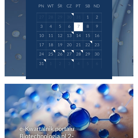
PN
WT
ŚR
CZ
PT
SB
ND
27
28
29
30
31
1
2
3
4
5
6
7
8
9
10
11
12
13
14
15
16
17
18
19
20
21
22
23
24
25
26
27
28
29
30
31
1
2
3
4
5
6
e-Kwartalnik portalu
Biotechnologia.pl 2-