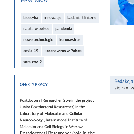
MAPA TAGÓW
bioetyka
innowacje
badania kliniczne
nauka w polsce
pandemia
nowe technologie
koronawirus
covid-19
koronawirus w Polsce
sars-cov-2
Redakcja
OFERTY PRACY
się ran
,
z
Postdoctoral Researcher (role in the project
Junior Postdoctoral Researcher) in the
Laboratory of Molecular and Cellular
Neurobiology
, International Institute of
Molecular and Cell Biology in Warsaw
Postdoctoral Researcher (role in the