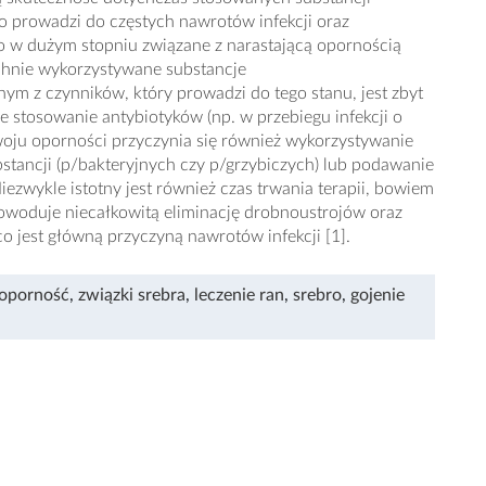
 prowadzi do częstych nawrotów infekcji oraz
to w dużym stopniu związane z narastającą opornością
hnie wykorzystywane substancje
ym z czynników, który prowadzi do tego stanu, jest zbyt
e stosowanie antybiotyków (np. w przebiegu infekcji o
oju oporności przyczynia się również wykorzystywanie
tancji (p/bakteryjnych czy p/grzybiczych) lub podawanie
ezwykle istotny jest również czas trwania terapii, bowiem
powoduje niecałkowitą eliminację drobnoustrojów oraz
o jest główną przyczyną nawrotów infekcji [1].
ooporność
,
związki srebra
,
leczenie ran
,
srebro
,
gojenie