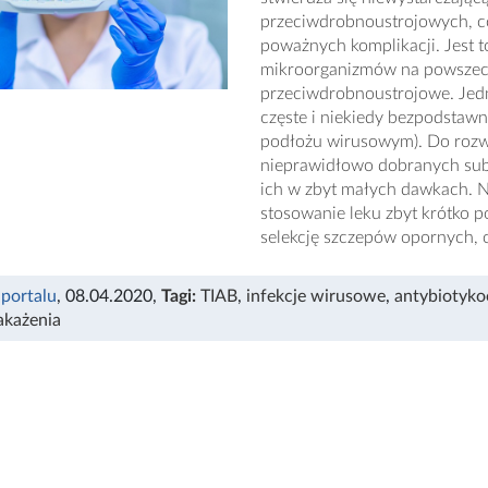
przeciwdrobnoustrojowych, co
poważnych komplikacji. Jest 
mikroorganizmów na powszec
przeciwdrobnoustrojowe. Jedn
częste i niekiedy bezpodstawn
podłożu wirusowym). Do rozw
nieprawidłowo dobranych subs
ich w zbyt małych dawkach. Ni
stosowanie leku zbyt krótko 
selekcję szczepów opornych, c
 portalu
, 08.04.2020
,
Tagi:
TIAB
,
infekcje wirusowe
,
antybiotyk
akażenia