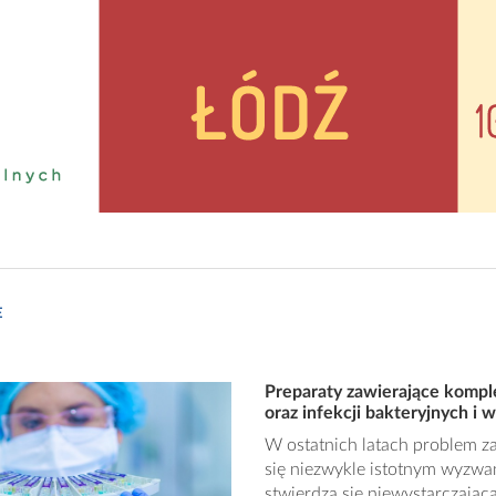
E
Preparaty zawierające kompl
oraz infekcji bakteryjnych i
W ostatnich latach problem za
się niezwykle istotnym wyzwa
stwierdza się niewystarczają