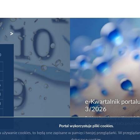
NEXT
D
6
3
e-Kwartalnik portalu
0
3/2026
Pobierz bezpłatny e-Kwartalnik
informacji: malgorzata.ges@bio
Portal wykorzystuje pliki cookies.
na używanie cookies, to będą one zapisane w pamięci twojej przeglądarki. W przegląda
dotyczące cookies.