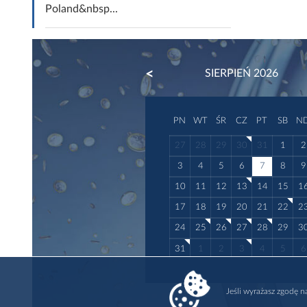
Poland&nbsp...
PREVIOUS
SIERPIEŃ 2026
PN
WT
ŚR
CZ
PT
SB
N
27
28
29
30
31
1
2
3
4
5
6
7
8
9
10
11
12
13
14
15
1
17
18
19
20
21
22
2
24
25
26
27
28
29
3
31
1
2
3
4
5
6
Jeśli wyrażasz zgodę 