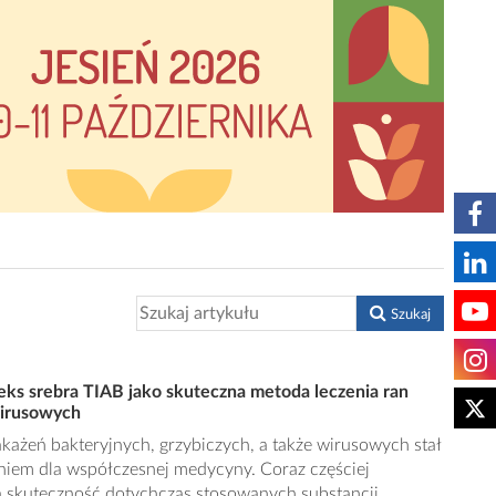
Szukaj
eks srebra TIAB jako skuteczna metoda leczenia ran
 wirusowych
każeń bakteryjnych, grzybiczych, a także wirusowych stał
niem dla współczesnej medycyny. Coraz częściej
cą skuteczność dotychczas stosowanych substancji