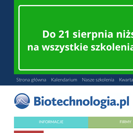
Strona główna
Kalendarium
Nasze szkolenia
Kwarta
INFORMACJE
FIRMY