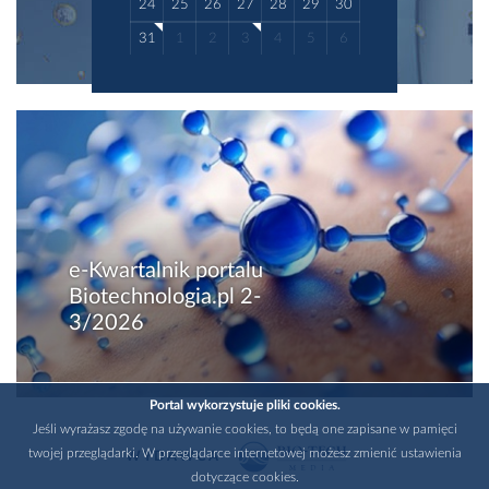
24
25
26
27
28
29
30
31
1
2
3
4
5
6
e-Kwartalnik portalu
Biotechnologia.pl 2-
3/2026
Portal wykorzystuje pliki cookies.
Jeśli wyrażasz zgodę na używanie cookies, to będą one zapisane w pamięci
twojej przeglądarki. W przeglądarce internetowej możesz zmienić ustawienia
WYDAWCA
dotyczące cookies.