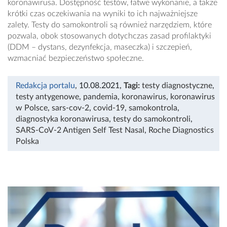
koronawirusa. Dostępność testów, łatwe wykonanie, a także
krótki czas oczekiwania na wyniki to ich najważniejsze
zalety. Testy do samokontroli są również narzędziem, które
pozwala, obok stosowanych dotychczas zasad profilaktyki
(DDM – dystans, dezynfekcja, maseczka) i szczepień,
wzmacniać bezpieczeństwo społeczne.
Redakcja portalu
, 10.08.2021
,
Tagi:
testy diagnostyczne
,
testy antygenowe
,
pandemia
,
koronawirus
,
koronawirus
w Polsce
,
sars-cov-2
,
covid-19
,
samokontrola
,
diagnostyka koronawirusa
,
testy do samokontroli
,
SARS-CoV-2 Antigen Self Test Nasal
,
Roche Diagnostics
Polska