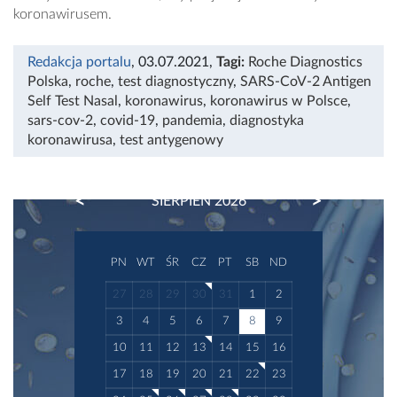
koronawirusem.
Redakcja portalu
, 03.07.2021
,
Tagi:
Roche Diagnostics
Polska
,
roche
,
test diagnostyczny
,
SARS-CoV-2 Antigen
Self Test Nasal
,
koronawirus
,
koronawirus w Polsce
,
sars-cov-2
,
covid-19
,
pandemia
,
diagnostyka
koronawirusa
,
test antygenowy
PREVIOUS
NEXT
SIERPIEŃ 2026
PN
WT
ŚR
CZ
PT
SB
ND
27
28
29
30
31
1
2
3
4
5
6
7
8
9
10
11
12
13
14
15
16
17
18
19
20
21
22
23