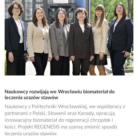
Naukowcy rozwijają we Wrocławiu biomateriał do
leczenia urazów stawów
Naukowcy z Politechniki Wrocławskiej, we współpracy z
partnerami z Polski, Słowenii oraz Kanady, opracują
innowacyjny biomateriał do regeneracji chrząstek i
kości. Projekt REGENESIS ma szansę zmienić sposób
leczenia urazów stawów.