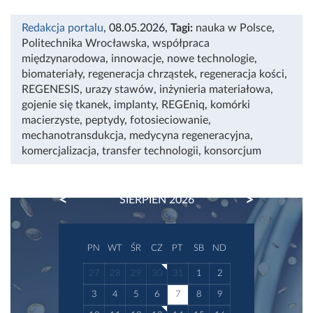
Redakcja portalu
, 08.05.2026
,
Tagi:
nauka w Polsce
,
Politechnika Wrocławska
,
współpraca
międzynarodowa
,
innowacje
,
nowe technologie
,
biomateriały
,
regeneracja chrząstek
,
regeneracja kości
,
REGENESIS
,
urazy stawów
,
inżynieria materiałowa
,
gojenie się tkanek
,
implanty
,
REGEniq
,
komórki
macierzyste
,
peptydy
,
fotosieciowanie
,
mechanotransdukcja
,
medycyna regeneracyjna
,
komercjalizacja
,
transfer technologii
,
konsorcjum
PREVIOUS
NEXT
SIERPIEŃ 2026
PN
WT
ŚR
CZ
PT
SB
ND
27
28
29
30
31
1
2
3
4
5
6
7
8
9