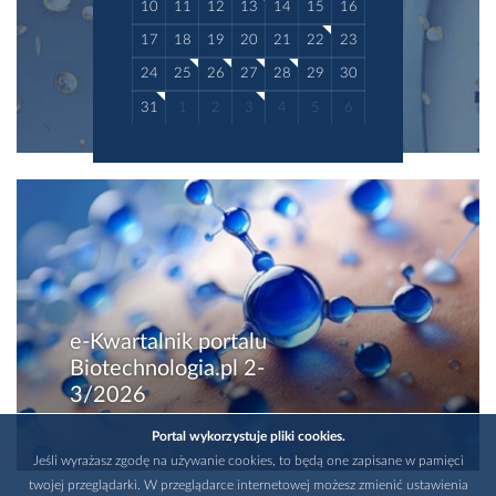
10
11
12
13
14
15
16
17
18
19
20
21
22
23
24
25
26
27
28
29
30
31
1
2
3
4
5
6
e-Kwartalnik portalu
Biotechnologia.pl 2-
3/2026
Portal wykorzystuje pliki cookies.
Jeśli wyrażasz zgodę na używanie cookies, to będą one zapisane w pamięci
twojej przeglądarki. W przeglądarce internetowej możesz zmienić ustawienia