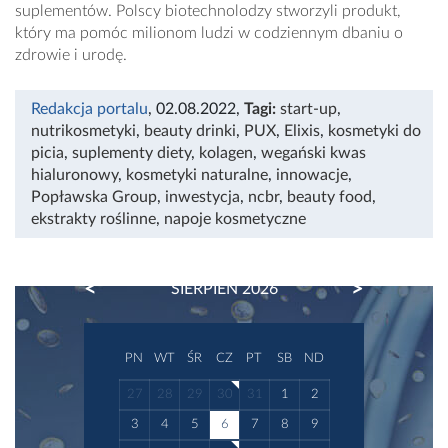
suplementów. Polscy biotechnolodzy stworzyli produkt,
który ma pomóc milionom ludzi w codziennym dbaniu o
zdrowie i urodę.
Redakcja portalu
, 02.08.2022
,
Tagi:
start-up
,
nutrikosmetyki
,
beauty drinki
,
PUX
,
Elixis
,
kosmetyki do
picia
,
suplementy diety
,
kolagen
,
wegański kwas
hialuronowy
,
kosmetyki naturalne
,
innowacje
,
Popławska Group
,
inwestycja
,
ncbr
,
beauty food
,
ekstrakty roślinne
,
napoje kosmetyczne
PREVIOUS
NEXT
SIERPIEŃ 2026
PN
WT
ŚR
CZ
PT
SB
ND
27
28
29
30
31
1
2
3
4
5
6
7
8
9