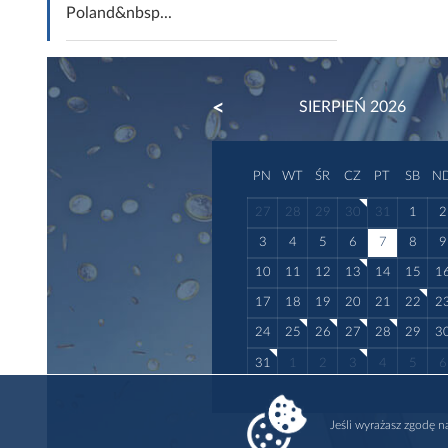
Poland&nbsp...
PREVIOUS
SIERPIEŃ 2026
PN
WT
ŚR
CZ
PT
SB
N
27
28
29
30
31
1
2
3
4
5
6
7
8
9
10
11
12
13
14
15
1
17
18
19
20
21
22
2
24
25
26
27
28
29
3
31
1
2
3
4
5
6
Jeśli wyrażasz zgodę 