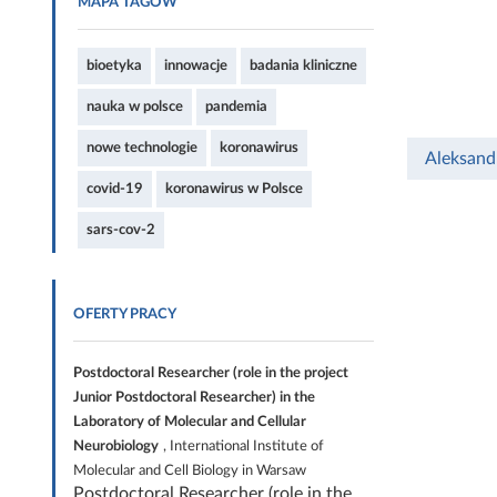
MAPA TAGÓW
bioetyka
innowacje
badania kliniczne
nauka w polsce
pandemia
nowe technologie
koronawirus
Aleksand
covid-19
koronawirus w Polsce
sars-cov-2
OFERTY PRACY
Postdoctoral Researcher (role in the project
Junior Postdoctoral Researcher) in the
Laboratory of Molecular and Cellular
Neurobiology
, International Institute of
Molecular and Cell Biology in Warsaw
Postdoctoral Researcher (role in the