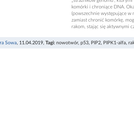
„strażników genomu”, którymi 
komórki i chroniące DNA. Oka
(powszechnie występujące w n
zamiast chronić komórkę, mog
rakom, stając się aktywnymi 
ra Sowa
, 11.04.2019
,
Tagi:
nowotwór
,
p53
,
PIP2
,
PIPK1-alfa
,
ra