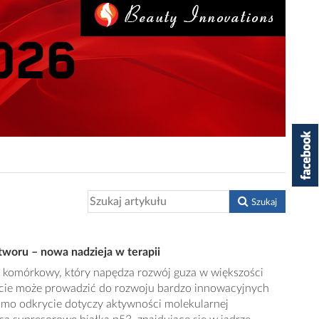
Szukaj
woru – nowa nadzieja w terapii
komórkowy, który napędza rozwój guza w większości
ie może prowadzić do rozwoju bardzo innowacyjnych
amo odkrycie dotyczy aktywności molekularnej