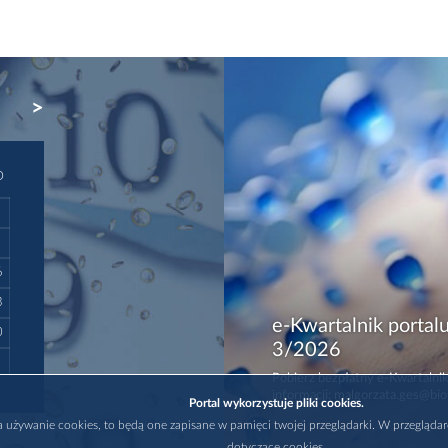
NEXT
D
6
3
e-Kwartalnik portalu
0
3/2026
Pobierz bezpłatny e-Kwartalnik
informacji: malgorzata.ges@bio
Portal wykorzystuje pliki cookies.
na używanie cookies, to będą one zapisane w pamięci twojej przeglądarki. W przegląda
dotyczące cookies.