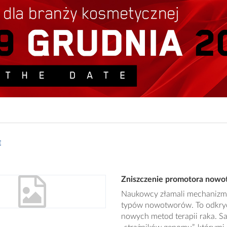
E
Zniszczenie promotora nowot
Naukowcy złamali mechanizm 
typów nowotworów. To odkryc
nowych metod terapii raka. S