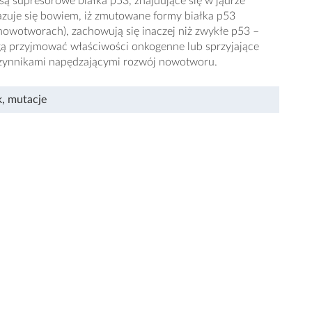
są supresorowe białka p53, znajdujące się w jądrze
zuje się bowiem, iż zmutowane formy białka p53
owotworach), zachowują się inaczej niż zwykłe p53 –
ą przyjmować właściwości onkogenne lub sprzyjające
czynnikami napędzającymi rozwój nowotworu.
k
,
mutacje