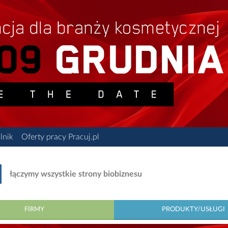
lnik
Oferty pracy Pracuj.pl
łączymy wszystkie strony biobiznesu
FIRMY
PRODUKTY/USŁUGI