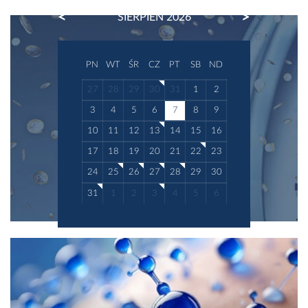
PREVIOUS
NEXT
SIERPIEŃ 2026
PN
WT
ŚR
CZ
PT
SB
ND
27
28
29
30
31
1
2
3
4
5
6
7
8
9
10
11
12
13
14
15
16
17
18
19
20
21
22
23
24
25
26
27
28
29
30
31
1
2
3
4
5
6