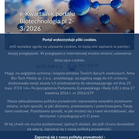
e-Kwartalnik portalu
Biotechnologia.pl 2-
3/2026
Portal wykorzystuje pliki cookies.
Jeśli wyrażasz zgodę na używanie cookies, to będą one zapisane w pamięci
twojej przeglądarki. W przeglądarce internetowej możesz zmienić ustawienia
dotyczące cookies.
WYDAWCA
Mając na względzie ochronę i bezpieczeństwo Twoich danych osobowych, firma
Bio-Tech Media sp. z o.o., przykładając szczególną wagę do ich ochrony,
dostosowała swoje zasady ich przetwarzania do obowiązującego od dnia 25
maja 2018 roku Rozporządzenia Parlamentu Europejskiego i Rady (UE) z dnia 27
PARTNERZY
kwietnia 2016 r. nr 2016/679
Nasza zaktualizowana polityka prywatności wprowadza wszystkie pozytywne
zmiany, w tym sposób, w jaki zbieramy, przetwarzamy i przechowujemy Twoje
dane osobowe. Przedstawia sposób, w jaki możesz się z nami skontaktować, aby
skorzystać z przysługujących Ci praw.
W tej chwili nie musisz podejmować żadnych działań, ale jeśli chcesz dowiedzieć
się więcej, zapoznaj się z naszą polityką prywatności.
Zapoznaj się z naszą polityką prywatności ›