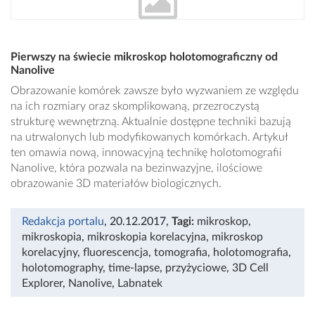
Pierwszy na świecie mikroskop holotomograficzny od
Nanolive
Obrazowanie komórek zawsze było wyzwaniem ze względu
na ich rozmiary oraz skomplikowaną, przezroczystą
strukturę wewnętrzną. Aktualnie dostępne techniki bazują
na utrwalonych lub modyfikowanych komórkach. Artykuł
ten omawia nową, innowacyjną technikę holotomografii
Nanolive, która pozwala na bezinwazyjne, ilościowe
obrazowanie 3D materiałów biologicznych.
Redakcja portalu
, 20.12.2017
,
Tagi:
mikroskop
,
mikroskopia
,
mikroskopia korelacyjna
,
mikroskop
korelacyjny
,
fluorescencja
,
tomografia
,
holotomografia
,
holotomography
,
time-lapse
,
przyżyciowe
,
3D Cell
Explorer
,
Nanolive
,
Labnatek