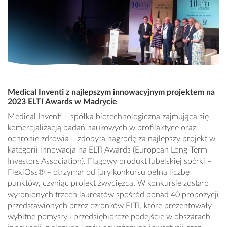
Medical Inventi z najlepszym innowacyjnym projektem na
2023 ELTI Awards w Madrycie
Medical Inventi – spółka biotechnologiczna zajmująca się
komercjalizacją badań naukowych w profilaktyce oraz
ochronie zdrowia – zdobyła nagrodę za najlepszy projekt w
kategorii innowacja na ELTI Awards (European Long-Term
Investors Association). Flagowy produkt lubelskiej spółki –
FlexiOss® – otrzymał od jury konkursu pełną liczbę
punktów, czyniąc projekt zwycięzcą. W konkursie zostało
wyłonionych trzech laureatów spośród ponad 40 propozycji
przedstawionych przez członków ELTI, które prezentowały
wybitne pomysły i przedsiębiorcze podejście w obszarach