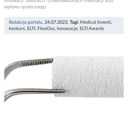
innowacji, zielonych i zrównoważonych inwestycji oraz
wpływu społecznego.
Redakcja portalu
, 24.07.2023
,
Tagi:
Medical Inventi
,
konkurs
,
ELTI
,
FlexiOss
,
innowacje
,
ELTI Awards