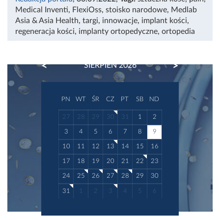
Medical Inventi
,
FlexiOss
,
stoisko narodowe
,
Medlab
Asia & Asia Health
,
targi
,
innowacje
,
implant kości
,
regeneracja kości
,
implanty ortopedyczne
,
ortopedia
PREVIOUS
NEXT
SIERPIEŃ 2026
PN
WT
ŚR
CZ
PT
SB
ND
27
28
29
30
31
1
2
3
4
5
6
7
8
9
10
11
12
13
14
15
16
17
18
19
20
21
22
23
24
25
26
27
28
29
30
31
1
2
3
4
5
6