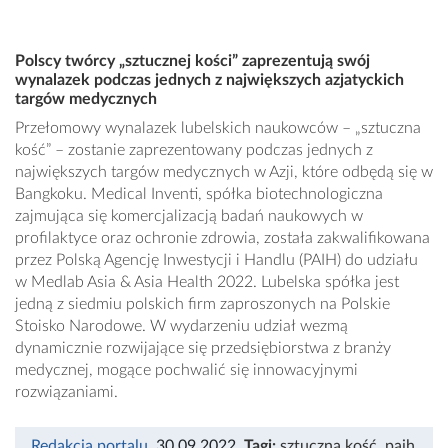
Polscy twórcy „sztucznej kości” zaprezentują swój
wynalazek podczas jednych z największych azjatyckich
targów medycznych
Przełomowy wynalazek lubelskich naukowców – „sztuczna
kość” – zostanie zaprezentowany podczas jednych z
największych targów medycznych w Azji, które odbędą się w
Bangkoku. Medical Inventi, spółka biotechnologiczna
zajmująca się komercjalizacją badań naukowych w
profilaktyce oraz ochronie zdrowia, została zakwalifikowana
przez Polską Agencję Inwestycji i Handlu (PAIH) do udziału
w Medlab Asia & Asia Health 2022. Lubelska spółka jest
jedną z siedmiu polskich firm zaproszonych na Polskie
Stoisko Narodowe. W wydarzeniu udział wezmą
dynamicznie rozwijające się przedsiębiorstwa z branży
medycznej, mogące pochwalić się innowacyjnymi
rozwiązaniami.
Redakcja portalu
, 30.09.2022
,
Tagi:
sztuczna kość
,
paih
,