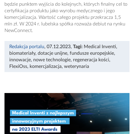
będzie punktem wyjścia do kolejnych, których finalny cel to
certyfikacja produktu jako wyrobu medycznego i jego
komercjalizacja. Wartość całego projektu przekracza 1,5
mln zł. W 2024 r. lubelska spółka rozważa debiut na rynku
NewConnect.
Redakcja portalu
, 07.12.2023
,
Tagi:
Medical Inventi
,
biomateriały
,
dotacje unijne
,
fundusze europejskie
,
innowacje
,
nowe technologie
,
regeneracja kości
,
FlexiOss
,
komercjalizacja
,
weterynaria