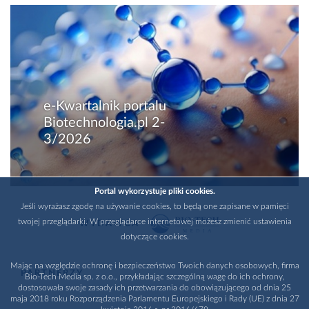
e-Kwartalnik portalu
Biotechnologia.pl 2-
3/2026
Portal wykorzystuje pliki cookies.
Jeśli wyrażasz zgodę na używanie cookies, to będą one zapisane w pamięci
twojej przeglądarki. W przeglądarce internetowej możesz zmienić ustawienia
WYDAWCA
dotyczące cookies.
Mając na względzie ochronę i bezpieczeństwo Twoich danych osobowych, firma
PARTNERZY
Bio-Tech Media sp. z o.o., przykładając szczególną wagę do ich ochrony,
dostosowała swoje zasady ich przetwarzania do obowiązującego od dnia 25
maja 2018 roku Rozporządzenia Parlamentu Europejskiego i Rady (UE) z dnia 27