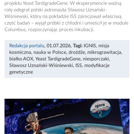
projektu Yeast TardigradeGene. W eksperymencie ważną
rolę odegrał polski astronauta Sławosz Uznański-
Wiśniewski, który na pokładzie ISS zainicjował właściwą
część badań – wyjął próbki z chłodni i umieścił je w module
Columbus, rozpoczynając proces inkubacji.
Redakcja portalu
, 01.07.2026
,
Tagi:
IGNIS
,
misja
kosmiczna
,
nauka w Polsce
,
drożdże
,
mikrograwitacja
,
białko AOX
,
Yeast TardigradeGene
,
niesporczaki
,
Sławosz Uznański-Wiśniewski
,
ISS
,
modyfikacje
genetyczne