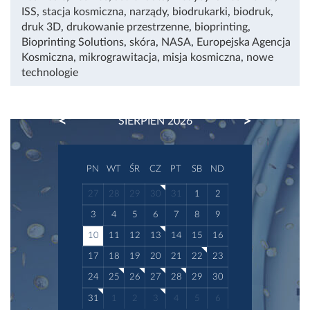
ISS
,
stacja kosmiczna
,
narządy
,
biodrukarki
,
biodruk
,
druk 3D
,
drukowanie przestrzenne
,
bioprinting
,
Bioprinting Solutions
,
skóra
,
NASA
,
Europejska Agencja
Kosmiczna
,
mikrograwitacja
,
misja kosmiczna
,
nowe
technologie
PREVIOUS
NEXT
SIERPIEŃ 2026
PN
WT
ŚR
CZ
PT
SB
ND
27
28
29
30
31
1
2
3
4
5
6
7
8
9
10
11
12
13
14
15
16
17
18
19
20
21
22
23
24
25
26
27
28
29
30
31
1
2
3
4
5
6