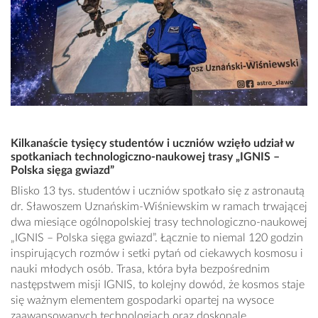
Kilkanaście tysięcy studentów i uczniów wzięło udział w
spotkaniach technologiczno-naukowej trasy „IGNIS –
Polska sięga gwiazd”
Blisko 13 tys. studentów i uczniów spotkało się z astronautą
dr. Sławoszem Uznańskim-Wiśniewskim w ramach trwającej
dwa miesiące ogólnopolskiej trasy technologiczno-naukowej
„IGNIS – Polska sięga gwiazd”. Łącznie to niemal 120 godzin
inspirujących rozmów i setki pytań od ciekawych kosmosu i
nauki młodych osób. Trasa, która była bezpośrednim
następstwem misji IGNIS, to kolejny dowód, że kosmos staje
się ważnym elementem gospodarki opartej na wysoce
zaawansowanych technologiach oraz doskonale