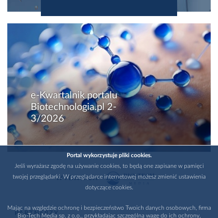
e-Kwartalnik portalu
Biotechnologia.pl 2-
3/2026
Portal wykorzystuje pliki cookies.
Jeśli wyrażasz zgodę na używanie cookies, to będą one zapisane w pamięci
twojej przeglądarki. W przeglądarce internetowej możesz zmienić ustawienia
WYDAWCA
dotyczące cookies.
Mając na względzie ochronę i bezpieczeństwo Twoich danych osobowych, firma
PARTNERZY
Bio-Tech Media sp. z o.o., przykładając szczególną wagę do ich ochrony,