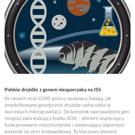
Polskie drożdże z genem niesporczaka na ISS
W ramach misji IGNIS polscy naukowcy badają, jak
zmodyfikowane genetycznie drożdże radzą sobie w
warunkach mikrograwitacji. Do komórek wprowadzono gen
niesporczaka kodujący białko AOX – element wspierający
funkcjonowanie mitochondriów i zwiększający odporność
komórek na stres środowiskowy. To kluczowy element