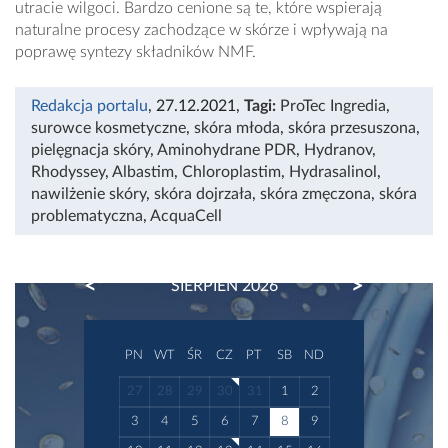
utracie wilgoci. Bardzo cenione są te, które wspierają
naturalne procesy zachodzące w skórze i wpływają na
poprawę syntezy składników NMF.
Redakcja portalu
, 27.12.2021
,
Tagi:
ProTec Ingredia
,
surowce kosmetyczne
,
skóra młoda
,
skóra przesuszona
,
pielęgnacja skóry
,
Aminohydrane PDR
,
Hydranov
,
Rhodyssey
,
Albastim
,
Chloroplastim
,
Hydrasalinol
,
nawilżenie skóry
,
skóra dojrzała
,
skóra zmęczona
,
skóra
problematyczna
,
AcquaCell
PREVIOUS
NEXT
SIERPIEŃ 2026
PN
WT
ŚR
CZ
PT
SB
ND
27
28
29
30
31
1
2
3
4
5
6
7
8
9