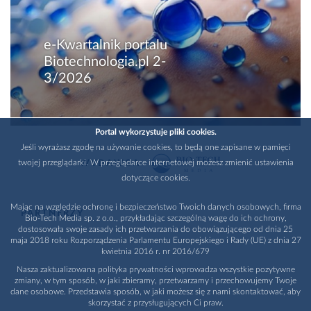
e-Kwartalnik portalu
Biotechnologia.pl 2-
3/2026
Portal wykorzystuje pliki cookies.
Jeśli wyrażasz zgodę na używanie cookies, to będą one zapisane w pamięci
twojej przeglądarki. W przeglądarce internetowej możesz zmienić ustawienia
WYDAWCA
dotyczące cookies.
Mając na względzie ochronę i bezpieczeństwo Twoich danych osobowych, firma
PARTNERZY
Bio-Tech Media sp. z o.o., przykładając szczególną wagę do ich ochrony,
dostosowała swoje zasady ich przetwarzania do obowiązującego od dnia 25
maja 2018 roku Rozporządzenia Parlamentu Europejskiego i Rady (UE) z dnia 27
kwietnia 2016 r. nr 2016/679
Nasza zaktualizowana polityka prywatności wprowadza wszystkie pozytywne
zmiany, w tym sposób, w jaki zbieramy, przetwarzamy i przechowujemy Twoje
dane osobowe. Przedstawia sposób, w jaki możesz się z nami skontaktować, aby
skorzystać z przysługujących Ci praw.