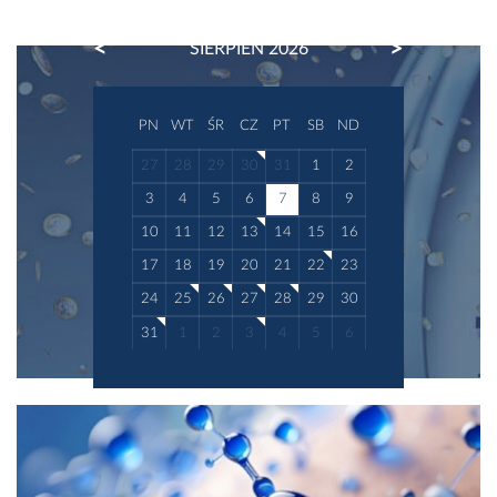
PREVIOUS
NEXT
SIERPIEŃ 2026
PN
WT
ŚR
CZ
PT
SB
ND
27
28
29
30
31
1
2
3
4
5
6
7
8
9
10
11
12
13
14
15
16
17
18
19
20
21
22
23
24
25
26
27
28
29
30
31
1
2
3
4
5
6