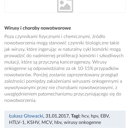
Wirusy i choroby nowotworowe
Poza czynnikami fizycznymi i chemicznymi, źródło
nowotworzenia mogą stanowić czynniki biologiczne takie
jak wirusy, które ingerując w naturalny cykl komórki mogą
prowadzić do nadmiernej proliferacji komórki i szkodliwych
mutacji, które są przyczyną kancerogenezy. Wirusy
onkogenne są odpowiedzialne za ok 10-15% przypadków
nowotworów. Poniżej zostanie zaprezentowany przegląd
zależności pomiędzy zakażeniami wirusami onkogennymi a
wywoływanymi przez nie chorobami nowotworowymi, z
uwzględnieniem patomechanizmu przyczyniającego się do
nowotworzenia.
Łukasz Głowacki
, 31.01.2017
,
Tagi:
hcv
,
hpv
,
EBV
,
HTLV-1
,
KSHV
,
MCV
,
hbv
,
wirusy onkogenne