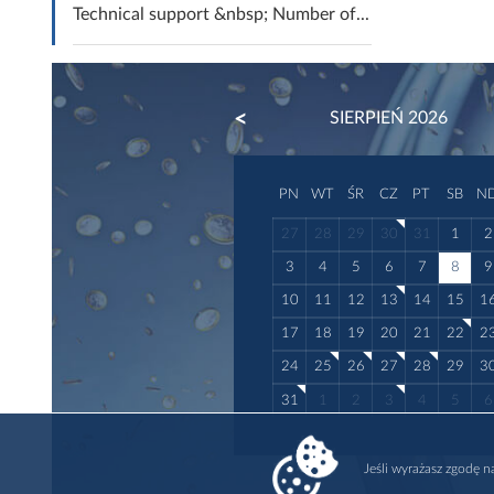
Technical support &nbsp; Number of...
PREVIOUS
SIERPIEŃ 2026
PN
WT
ŚR
CZ
PT
SB
N
27
28
29
30
31
1
2
3
4
5
6
7
8
9
10
11
12
13
14
15
1
17
18
19
20
21
22
2
24
25
26
27
28
29
3
31
1
2
3
4
5
6
Jeśli wyrażasz zgodę 