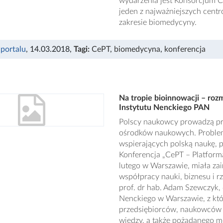
wydarzenia jest Konsorcjum C
jeden z najważniejszych cen
zakresie biomedycyny.
 portalu
, 14.03.2018
,
Tagi:
CePT
,
biomedycyna
,
konferencja
Na tropie bioinnowacji – r
Instytutu Nenckiego PAN
Polscy naukowcy prowadzą pr
ośrodków naukowych. Problem
wspierających polską naukę, p
Konferencja „CePT – Platform
lutego w Warszawie, miała za
współpracy nauki, biznesu i r
prof. dr hab. Adam Szewczyk, 
Nenckiego w Warszawie, z któ
przedsiębiorców, naukowców 
wiedzy, a także pożądanego mo