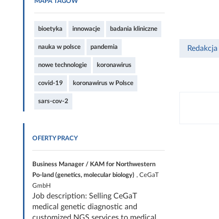
MAPA TAGÓW
bioetyka
innowacje
badania kliniczne
nauka w polsce
pandemia
Redakcja
nowe technologie
koronawirus
covid-19
koronawirus w Polsce
sars-cov-2
OFERTY PRACY
Business Manager / KAM for Northwestern
Po-land (genetics, molecular biology)
, CeGaT
GmbH
Job description: Selling CeGaT
medical genetic diagnostic and
customized NGS services to medical