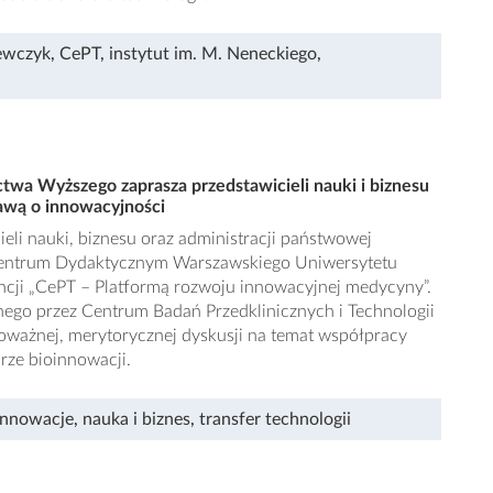
ewczyk
,
CePT
,
instytut im. M. Neneckiego
,
ctwa Wyższego zaprasza przedstawicieli nauki i biznesu
awą o innowacyjności
eli nauki, biznesu oraz administracji państwowej
w Centrum Dydaktycznym Warszawskiego Uniwersytetu
cji „CePT – Platformą rozwoju innowacyjnej medycyny”.
ego przez Centrum Badań Przedklinicznych i Technologii
ważnej, merytorycznej dyskusji na temat współpracy
arze bioinnowacji.
innowacje
,
nauka i biznes
,
transfer technologii