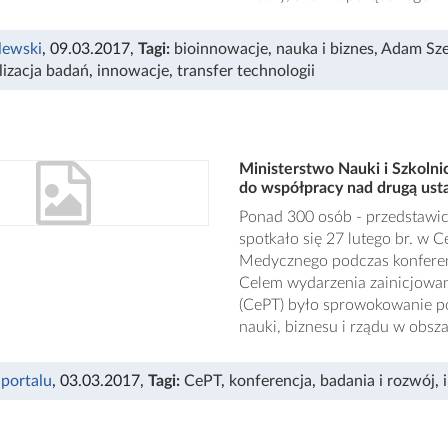
lewski
, 09.03.2017
,
Tagi:
bioinnowacje
,
nauka i biznes
,
Adam Sz
lizacja badań
,
innowacje
,
transfer technologii
Ministerstwo Nauki i Szkolni
do współpracy nad drugą ust
Ponad 300 osób - przedstawici
spotkało się 27 lutego br. 
Medycznego podczas konferen
Celem wydarzenia zainicjowan
(CePT) było sprowokowanie po
nauki, biznesu i rządu w obsz
 portalu
, 03.03.2017
,
Tagi:
CePT
,
konferencja
,
badania i rozwój
,