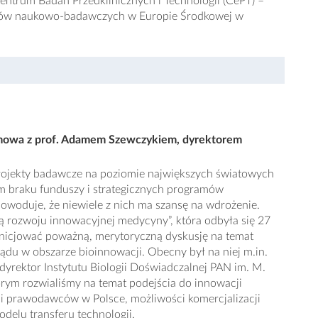
entrum Badań Przedklinicznych i Technologii (CePT) –
trów naukowo-badawczych w Europie Środkowej w
ozmowa z prof. Adamem Szewczykiem, dyrektorem
ojekty badawcze na poziomie największych światowych
 braku funduszy i strategicznych programów
owoduje, że niewiele z nich ma szansę na wdrożenie.
ą rozwoju innowacyjnej medycyny”, która odbyła się 27
inicjować poważną, merytoryczną dyskusję na temat
ządu w obszarze bioinnowacji. Obecny był na niej m.in.
dyrektor Instytutu Biologii Doświadczalnej PAN im. M.
rym rozwialiśmy na temat podejścia do innowacji
i prawodawców w Polsce, możliwości komercjalizacji
delu transferu technologii.