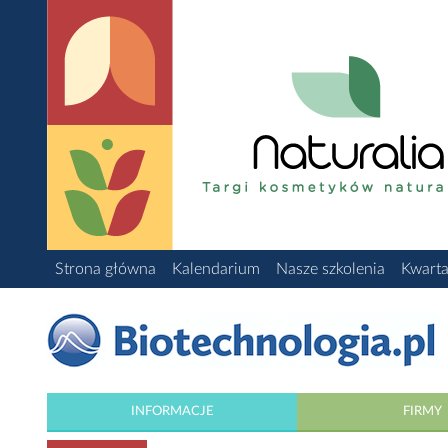
Strona główna
Kalendarium
Nasze szkolenia
Kwarta
INFORMACJE
FIRMY