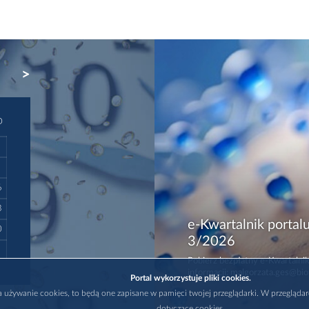
NEXT
D
6
3
e-Kwartalnik portalu
0
3/2026
Pobierz bezpłatny e-Kwartalnik
informacji: malgorzata.ges@bio
Portal wykorzystuje pliki cookies.
na używanie cookies, to będą one zapisane w pamięci twojej przeglądarki. W przegląda
dotyczące cookies.