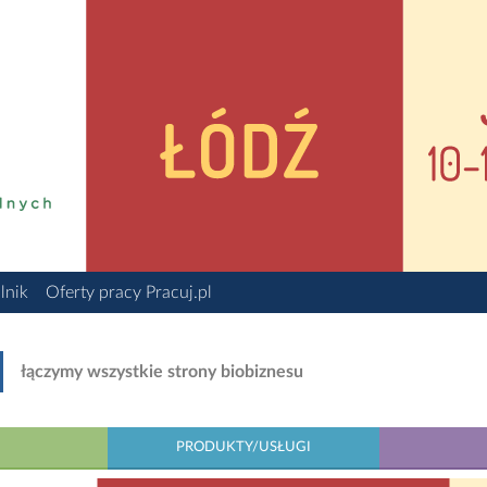
lnik
Oferty pracy Pracuj.pl
łączymy wszystkie strony biobiznesu
PRODUKTY/USŁUGI