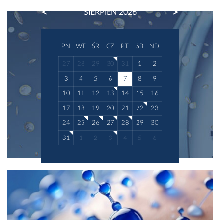
PREVIOUS
NEXT
SIERPIEŃ 2026
PN
WT
ŚR
CZ
PT
SB
ND
27
28
29
30
31
1
2
3
4
5
6
7
8
9
10
11
12
13
14
15
16
17
18
19
20
21
22
23
24
25
26
27
28
29
30
31
1
2
3
4
5
6