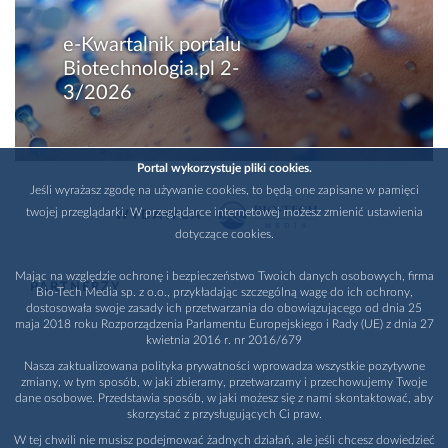
e-Kwartalnik portalu
Biotechnologia.pl 2-
3/2026
Portal wykorzystuje pliki cookies.
Jeśli wyrażasz zgodę na używanie cookies, to będą one zapisane w pamięci
twojej przeglądarki. W przeglądarce internetowej możesz zmienić ustawienia
WYDAWCA
dotyczące cookies.
Mając na względzie ochronę i bezpieczeństwo Twoich danych osobowych, firma
PARTNERZY
Bio-Tech Media sp. z o.o., przykładając szczególną wagę do ich ochrony,
dostosowała swoje zasady ich przetwarzania do obowiązującego od dnia 25
maja 2018 roku Rozporządzenia Parlamentu Europejskiego i Rady (UE) z dnia 27
kwietnia 2016 r. nr 2016/679
Nasza zaktualizowana polityka prywatności wprowadza wszystkie pozytywne
zmiany, w tym sposób, w jaki zbieramy, przetwarzamy i przechowujemy Twoje
dane osobowe. Przedstawia sposób, w jaki możesz się z nami skontaktować, aby
skorzystać z przysługujących Ci praw.
W tej chwili nie musisz podejmować żadnych działań, ale jeśli chcesz dowiedzieć