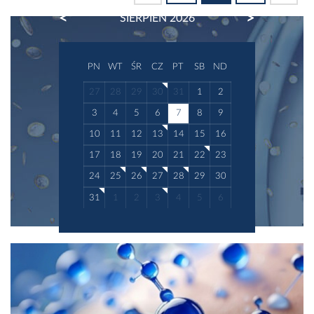
PREVIOUS
NEXT
SIERPIEŃ 2026
PN
WT
ŚR
CZ
PT
SB
ND
27
28
29
30
31
1
2
3
4
5
6
7
8
9
10
11
12
13
14
15
16
17
18
19
20
21
22
23
24
25
26
27
28
29
30
31
1
2
3
4
5
6