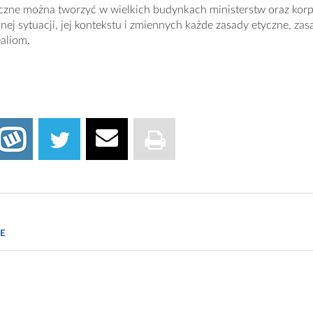
czne można tworzyć w wielkich budynkach ministerstw oraz kor
anej sytuacji, jej kontekstu i zmiennych każde zasady etyczne, z
aliom.
aszdziennik.pl
E
il.org.pl