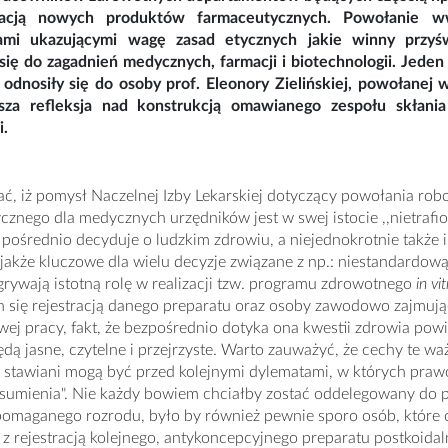
tracją nowych produktów farmaceutycznych. Powołanie ww
ami ukazującymi wagę zasad etycznych jakie winny przyśw
się do zagadnień medycznych, farmacji i biotechnologii. Jeden
 odnosiły się do osoby prof. Eleonory Zielińskiej, powołane
sza refleksja nad konstrukcją omawianego zespołu skłani
i.
ć, iż pomysł Naczelnej Izby Lekarskiej dotyczący powołania rob
cznego dla medycznych urzędników jest w swej istocie ,,nietraf
 pośrednio decyduje o ludzkim zdrowiu, a niejednokrotnie także
jakże kluczowe dla wielu decyzje związane z np.: niestandardową
rywają istotną rolę w realizacji tzw. programu zdrowotnego
in vi
 się rejestracją danego preparatu oraz osoby zawodowo zajmując
wej pracy, fakt, że bezpośrednio dotyka ona kwestii zdrowia p
dą jasne, czytelne i przejrzyste. Warto zauważyć, że cechy te w
stawiani mogą być przed kolejnymi dylematami, w których prawo
o sumienia". Nie każdy bowiem chciałby zostać oddelegowany do
pomaganego rozrodu, było by również pewnie sporo osób, które 
z rejestracją kolejnego, antykoncepcyjnego preparatu postkoidal