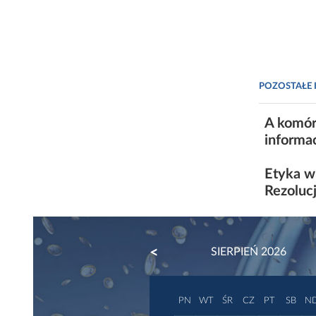
POZOSTAŁE 
A komór
informa
Etyka w 
Rezoluc
PREVIOUS
SIERPIEŃ 2026
PN
WT
ŚR
CZ
PT
SB
N