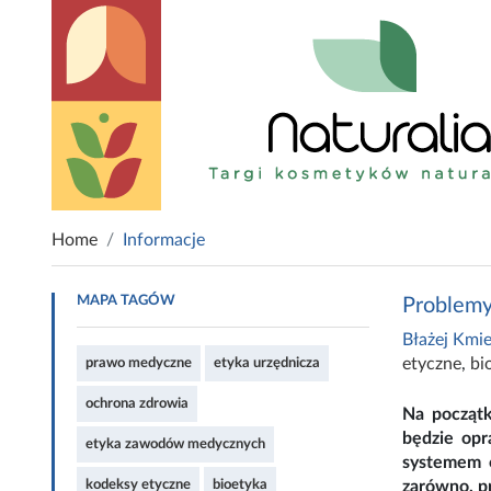
Home
Informacje
MAPA TAGÓW
Problemy
Błażej Kmie
etyczne
,
bi
prawo medyczne
etyka urzędnicza
ochrona zdrowia
Na początk
będzie opr
etyka zawodów medycznych
systemem o
kodeksy etyczne
bioetyka
zarówno, p