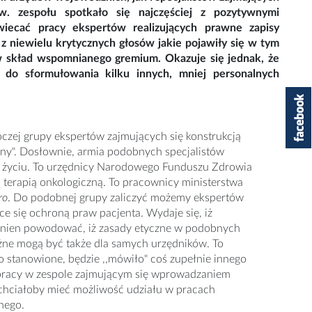
. zespołu spotkało się najczęściej z pozytywnymi
iecać pracy ekspertów realizujących prawne zapisy
 z niewielu krytycznych głosów jakie pojawiły się w tym
j w skład wspomnianego gremium. Okazuje się jednak, że
a do sformułowania kilku innych, mniej personalnych
oczej grupy ekspertów zajmujących się konstrukcją
iony". Dosłownie, armia podobnych specjalistów
 i życiu. To urzędnicy Narodowego Funduszu Zdrowia
 terapią onkologiczną. To pracownicy ministerstwa
tro
. Do podobnej grupy zaliczyć możemy ekspertów
e się ochroną praw pacjenta. Wydaje się, iż
owinien powodować, iż zasady etyczne w podobnych
ażne mogą być także dla samych urzędników. To
 stanowione, będzie ,,mówiło" coś zupełnie innego
 pracy w zespole zajmującym się wprowadzaniem
chciałoby mieć możliwość udziału w pracach
nego.