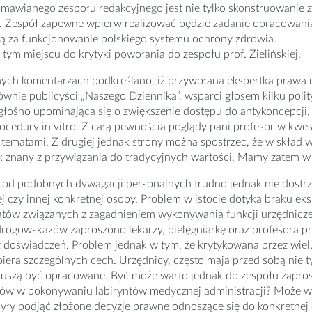
mawianego zespołu redakcyjnego jest nie tylko skonstruowanie
 Zespół zapewne wpierw realizować będzie zadanie opracowania
ą za funkcjonowanie polskiego systemu ochrony zdrowia.
tym miejscu do krytyki powołania do zespołu prof. Zielińskiej.
ych komentarzach podkreślano, iż przywołana ekspertka praw
ównie publicyści „Naszego Dziennika”, wsparci głosem kilku polity
głośno upominająca się o zwiększenie dostępu do antykoncepcji, 
procedury in vitro. Z całą pewnością poglądy pani profesor w kw
ematami. Z drugiej jednak strony można spostrzec, że w skład w
k znany z przywiązania do tradycyjnych wartości. Mamy zatem w
od podobnych dywagacji personalnych trudno jednak nie dostrz
j czy innej konkretnej osoby. Problem w istocie dotyka braku ek
atów związanych z zagadnieniem wykonywania funkcji urzędnicz
rogowskazów zaproszono lekarzy, pielęgniarkę oraz profesora p
 doświadczeń. Problem jednak w tym, że krytykowana przez wiel
iera szczególnych cech. Urzędnicy, często maja przed sobą nie ty
uszą być opracowane. Być może warto jednak do zespołu zapros
sów w pokonywaniu labiryntów medycznej administracji? Może wa
yły podjąć złożone decyzje prawne odnoszące się do konkretnej