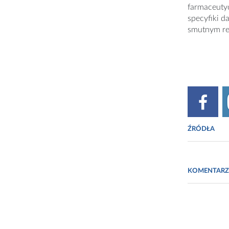
farmaceuty
specyfiki d
smutnym re
ŹRÓDŁA
www.n
KOMENTARZ
www.n