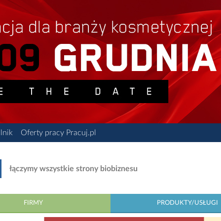
lnik
Oferty pracy Pracuj.pl
łączymy wszystkie strony biobiznesu
FIRMY
PRODUKTY/USŁUGI