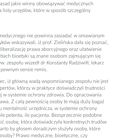
 zasad jakie winny obowiązywać medycznych
 listy urzędów, które w sposób szczególny
a medycznego nie powinna zasiadać w omawianym
ków wskazywali, iż prof. Zielińska dała się poznać,
liberalizację prawa aborcyjnego oraz ułatwienie
estiach bioetyki są znane osobom zajmującym się
w. zespołu wszedł dr Konstanty Radziwiłł, lekarz
 pewnym sensie remis.
ec, iż główną wadą wspomnianego zespołu nie jest
spertów, którzy w praktyce doświadczyli trudności
ej w systemie ochrony zdrowia. Do opracowania
rawa. Z całą pewnością osoby te mają duży bagaż
u mentalność urzędnicza, w systemie ochrony
le petenta, ile pacjenta. Bezsprzecznie podobne
ić osobę, która doświadczyła konkretnych trudów
rto by głosem doradczym służyły osoby, które
 osoby? Prawo medyczne, bioetyczne, czy