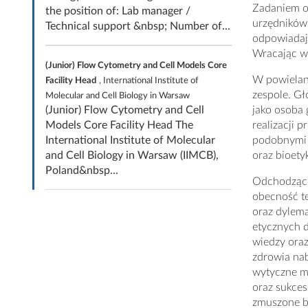
Zadaniem o
the position of: Lab manager /
urzędników.
Technical support &nbsp; Number of...
odpowiadaj
Wracając w 
(Junior) Flow Cytometry and Cell Models Core
W powielan
Facility Head
, International Institute of
zespole. Gł
Molecular and Cell Biology in Warsaw
(Junior) Flow Cytometry and Cell
jako osoba 
Models Core Facility Head The
realizacji 
International Institute of Molecular
podobnymi t
and Cell Biology in Warsaw (IIMCB),
oraz bioety
Poland&nbsp...
Odchodząc 
obecność te
oraz dylem
etycznych d
wiedzy oraz
zdrowia nab
wytyczne m
oraz sukce
zmuszone b