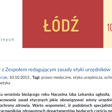
 z Zespołem redagującym zasady etyki urzędników
ciak
, 10.10.2013
,
Tagi:
prawo medyczne
,
etyka urzędnicza
,
och
oetyka
u września bieżącego roku Naczelna Izba Lekarska ogłosiła, 
acowanie zasad etycznych jakie obowiązywać winny urzędn
chrony zdrowia. Warto wspomnieć, iż podobnych specjalistó
racowników zdrowotnych departamentów będących częścią np.: