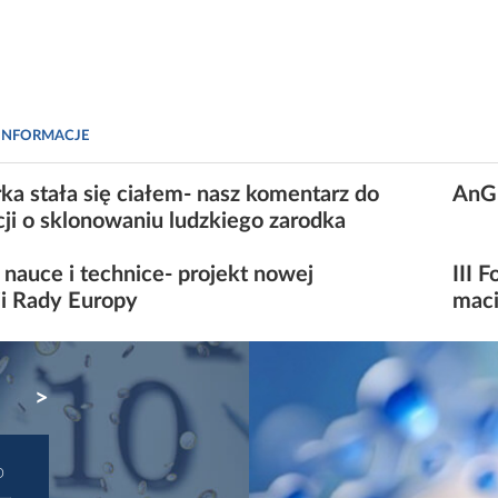
INFORMACJE
ka stała się ciałem- nasz komentarz do
AnGE
cji o sklonowaniu ludzkiego zarodka
nauce i technice- projekt nowej
III 
ji Rady Europy
maci
NEXT
D