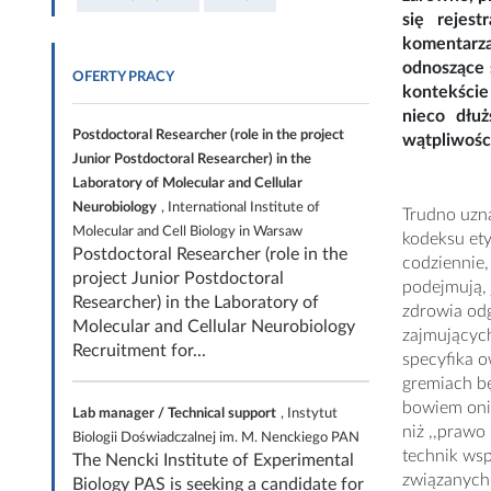
się rejes
komentarz
odnoszące 
OFERTY PRACY
kontekście
nieco dłuż
Postdoctoral Researcher (role in the project
wątpliwośc
Junior Postdoctoral Researcher) in the
Laboratory of Molecular and Cellular
Neurobiology
, International Institute of
Trudno uzna
Molecular and Cell Biology in Warsaw
kodeksu ety
Postdoctoral Researcher (role in the
codziennie,
project Junior Postdoctoral
podejmują, 
Researcher) in the Laboratory of
zdrowia odg
Molecular and Cellular Neurobiology
zajmujących
Recruitment for...
specyfika o
gremiach bę
bowiem oni 
Lab manager / Technical support
, Instytut
niż ,,praw
Biologii Doświadczalnej im. M. Nenckiego PAN
technik ws
The Nencki Institute of Experimental
związanych 
Biology PAS is seeking a candidate for