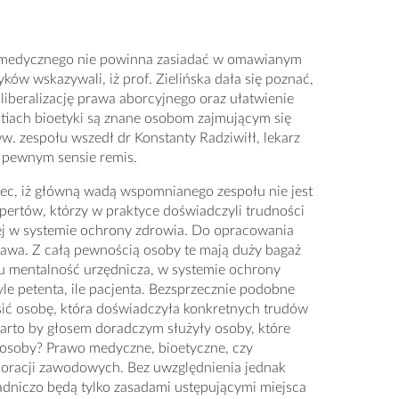
a medycznego nie powinna zasiadać w omawianym
ków wskazywali, iż prof. Zielińska dała się poznać,
liberalizację prawa aborcyjnego oraz ułatwienie
estiach bioetyki są znane osobom zajmującym się
w. zespołu wszedł dr Konstanty Radziwiłł, lekarz
 pewnym sensie remis.
ec, iż główną wadą wspomnianego zespołu nie jest
spertów, którzy w praktyce doświadczyli trudności
ej w systemie ochrony zdrowia. Do opracowania
rawa. Z całą pewnością osoby te mają duży bagaż
u mentalność urzędnicza, w systemie ochrony
le petenta, ile pacjenta. Bezsprzecznie podobne
ić osobę, która doświadczyła konkretnych trudów
rto by głosem doradczym służyły osoby, które
 osoby? Prawo medyczne, bioetyczne, czy
poracji zawodowych. Bez uwzględnienia jednak
asadniczo będą tylko zasadami ustępującymi miejsca