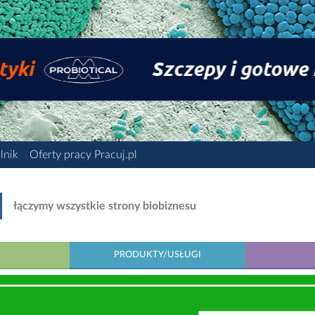
lnik
Oferty pracy Pracuj.pl
łączymy wszystkie strony biobiznesu
PRODUKTY/USŁUGI