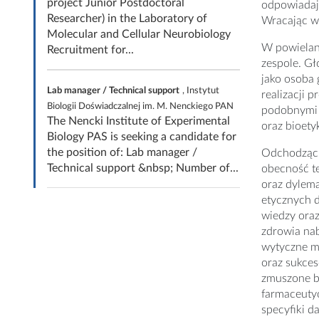
project Junior Postdoctoral
odpowiadaj
Researcher) in the Laboratory of
Wracając w 
Molecular and Cellular Neurobiology
W powielan
Recruitment for...
zespole. Gł
jako osoba 
Lab manager / Technical support
, Instytut
realizacji 
Biologii Doświadczalnej im. M. Nenckiego PAN
podobnymi t
The Nencki Institute of Experimental
oraz bioety
Biology PAS is seeking a candidate for
the position of: Lab manager /
Odchodząc 
Technical support &nbsp; Number of...
obecność te
oraz dylem
etycznych d
wiedzy oraz
zdrowia nab
wytyczne m
oraz sukce
zmuszone b
farmaceuty
specyfiki d