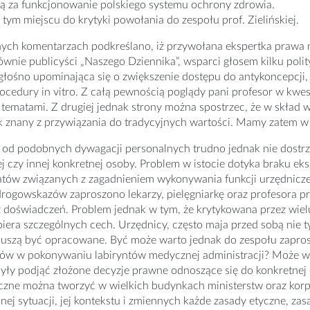
ą za funkcjonowanie polskiego systemu ochrony zdrowia.
tym miejscu do krytyki powołania do zespołu prof. Zielińskiej.
ych komentarzach podkreślano, iż przywołana ekspertka praw
ównie publicyści „Naszego Dziennika”, wsparci głosem kilku polity
głośno upominająca się o zwiększenie dostępu do antykoncepcji, 
procedury in vitro. Z całą pewnością poglądy pani profesor w kw
ematami. Z drugiej jednak strony można spostrzec, że w skład w
k znany z przywiązania do tradycyjnych wartości. Mamy zatem w
od podobnych dywagacji personalnych trudno jednak nie dostrz
j czy innej konkretnej osoby. Problem w istocie dotyka braku ek
atów związanych z zagadnieniem wykonywania funkcji urzędnicz
rogowskazów zaproszono lekarzy, pielęgniarkę oraz profesora p
 doświadczeń. Problem jednak w tym, że krytykowana przez wiel
iera szczególnych cech. Urzędnicy, często maja przed sobą nie ty
uszą być opracowane. Być może warto jednak do zespołu zapros
sów w pokonywaniu labiryntów medycznej administracji? Może wa
yły podjąć złożone decyzje prawne odnoszące się do konkretnej
czne można tworzyć w wielkich budynkach ministerstw oraz kor
anej sytuacji, jej kontekstu i zmiennych każde zasady etyczne, z