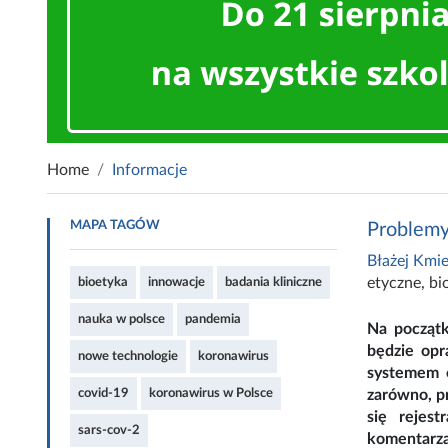
Home
Informacje
MAPA TAGÓW
Problemy
Błażej Kmie
etyczne
,
bi
bioetyka
innowacje
badania kliniczne
nauka w polsce
pandemia
Na początk
będzie opr
nowe technologie
koronawirus
systemem o
covid-19
koronawirus w Polsce
zarówno, p
się rejes
sars-cov-2
komentarz