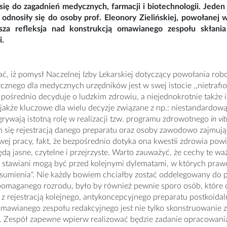
się do zagadnień medycznych, farmacji i biotechnologii. Jeden
 odnosiły się do osoby prof. Eleonory Zielińskiej, powołane
sza refleksja nad konstrukcją omawianego zespołu skłani
i.
ć, iż pomysł Naczelnej Izby Lekarskiej dotyczący powołania rob
cznego dla medycznych urzędników jest w swej istocie ,,nietraf
 pośrednio decyduje o ludzkim zdrowiu, a niejednokrotnie także
jakże kluczowe dla wielu decyzje związane z np.: niestandardową
rywają istotną rolę w realizacji tzw. programu zdrowotnego
in vi
 się rejestracją danego preparatu oraz osoby zawodowo zajmując
wej pracy, fakt, że bezpośrednio dotyka ona kwestii zdrowia p
dą jasne, czytelne i przejrzyste. Warto zauważyć, że cechy te w
stawiani mogą być przed kolejnymi dylematami, w których prawo
o sumienia". Nie każdy bowiem chciałby zostać oddelegowany do
pomaganego rozrodu, było by również pewnie sporo osób, które 
z rejestracją kolejnego, antykoncepcyjnego preparatu postkoidal
mawianego zespołu redakcyjnego jest nie tylko skonstruowanie
 Zespół zapewne wpierw realizować będzie zadanie opracowania