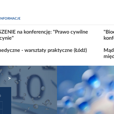
INFORMACJE
ENIE na konferencję: "Prawo cywilne
"Bio
cynie"
konf
edyczne - warsztaty praktyczne (Łódź)
Mądr
międ
NEXT
D