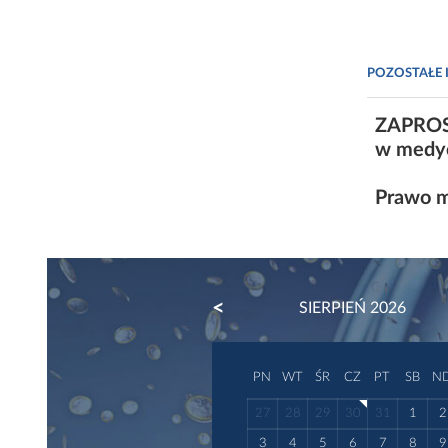
POZOSTAŁE 
ZAPROSZ
w medy
Prawo m
PREVIOUS
SIERPIEŃ 2026
PN
WT
ŚR
CZ
PT
SB
N
27
28
29
30
31
1
2
3
4
5
6
7
8
9