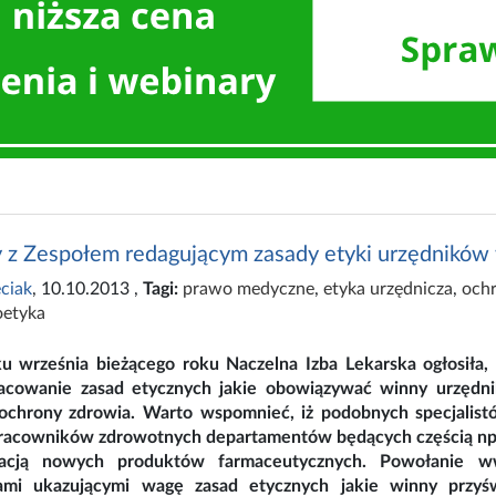
 z Zespołem redagującym zasady etyki urzędników
ciak
, 10.10.2013
,
Tagi:
prawo medyczne
,
etyka urzędnicza
,
och
oetyka
u września bieżącego roku Naczelna Izba Lekarska ogłosiła, 
acowanie zasad etycznych jakie obowiązywać winny urzędn
chrony zdrowia. Warto wspomnieć, iż podobnych specjalistó
racowników zdrowotnych departamentów będących częścią np.:
tracją nowych produktów farmaceutycznych. Powołanie ww
ami ukazującymi wagę zasad etycznych jakie winny przyśw