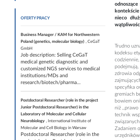
odnoszące 
kontekście
nieco dłuż
OFERTY PRACY
wątpliwośc
Business Manager / KAM for Northwestern
Poland (genetics, molecular biology)
, CeGaT
Trudno uzna
GmbH
kodeksu ety
Job description: Selling CeGaT
codziennie,
medical genetic diagnostic and
podejmują, 
customized NGS services to medical
zdrowia odg
institutions/MDs and
zajmujących
research/biotech/pharma...
specyfika o
gremiach bę
Postdoctoral Researcher (role in the project
bowiem oni 
Junior Postdoctoral Researcher) in the
niż ,,praw
Laboratory of Molecular and Cellular
technik ws
Neurobiology
, International Institute of
związanych 
Molecular and Cell Biology in Warsaw
Zadaniem o
Postdoctoral Researcher (role in the
urzędników.