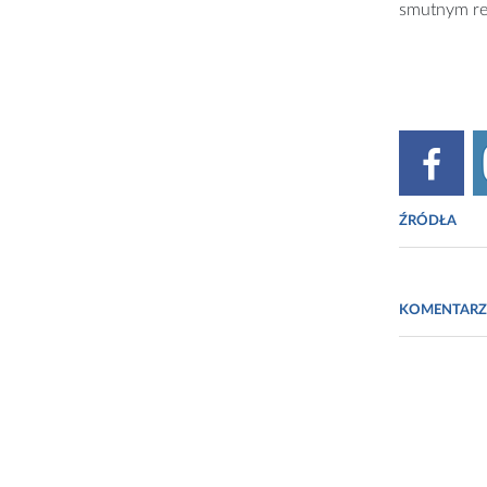
smutnym re
ŹRÓDŁA
www.n
KOMENTARZ
www.n