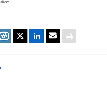
aliom.
aszdziennik.pl
E
il.org.pl