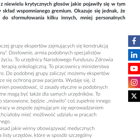
 z niewielu krytycznych głosów jakie pojawiły się w tym
j w skład wspomnianego gremium. Okazuje się jednak, że
a do sformułowania kilku innych, mniej personalnych
oczej grupy ekspertów zajmujących się konstrukcją
iony". Dosłownie, armia podobnych specjalistów
 i życiu. To urzędnicy Narodowego Funduszu Zdrowia
 terapią onkologiczną. To pracownicy ministerstwa
tro
. Do podobnej grupy zaliczyć możemy ekspertów
e się ochroną praw pacjenta. Wydaje się, iż
owinien powodować, iż zasady etyczne w podobnych
ażne mogą być także dla samych urzędników. To
 stanowione, będzie ,,mówiło" coś zupełnie innego
 pracy w zespole zajmującym się wprowadzaniem
chciałoby mieć możliwość udziału w pracach
nego.
 zasad jakie winny obowiązywać medycznych
 listy urzędów, które w sposób szczególny