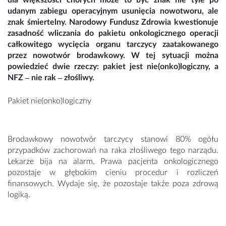
dla większości chorych może to być znak nie tyle po
udanym zabiegu operacyjnym usunięcia nowotworu, ale
znak śmiertelny. Narodowy Fundusz Zdrowia kwestionuje
zasadność wliczania do pakietu onkologicznego operacji
całkowitego wycięcia organu tarczycy zaatakowanego
przez nowotwór brodawkowy. W tej sytuacji można
powiedzieć dwie rzeczy: pakiet jest nie(onko)logiczny, a
NFZ ‒ nie rak ‒ złośliwy.
Pakiet nie(onko)logiczny
Brodawkowy nowotwór tarczycy stanowi 80% ogółu
przypadków zachorowań na raka złośliwego tego narządu.
Lekarze bija na alarm. Prawa pacjenta onkologicznego
pozostaje w głębokim cieniu procedur i rozliczeń
finansowych. Wydaje się, że pozostaje także poza zdrową
logiką.