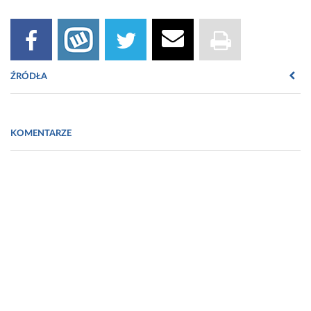
ŹRÓDŁA
Źródła:
KOMENTARZE
“Nowotwory tarczycy (C73), dostępne przez:
http://onkologia.org.pl/nowotwory-tarczycy-c73/ (31.03.2015)
“Cytopatologia, 4 marca”, dostępne przez:
http://publicznecentraonkologii.pl/pacjent/category/miesiac-wywiady/
(31.03.2015)
“Dzień otwarty w OW NFZ - przyjdź zapytaj o pakiet onkologiczny!”,
dostępne przez: http://www.nfz.gov.pl/new/index.php?
katnr=13&dzialnr=3&artnr=6511&szukana=pakiet%2Bonkologiczny
“NFZ nie sfinansuje operacji raka tarczycy”, dostępne
przez:http://www.deon.pl/wiadomosci/polska/art,23841,nfz-nie-