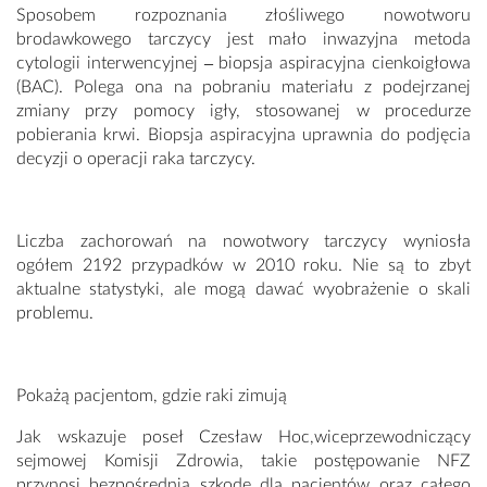
Sposobem rozpoznania złośliwego nowotworu
brodawkowego tarczycy jest mało inwazyjna metoda
cytologii interwencyjnej ‒ biopsja aspiracyjna cienkoigłowa
(BAC). Polega ona na pobraniu materiału z podejrzanej
zmiany przy pomocy igły, stosowanej w procedurze
pobierania krwi. Biopsja aspiracyjna uprawnia do podjęcia
decyzji o operacji raka tarczycy.
Liczba zachorowań na nowotwory tarczycy wyniosła
ogółem 2192 przypadków w 2010 roku. Nie są to zbyt
aktualne statystyki, ale mogą dawać wyobrażenie o skali
problemu.
Pokażą pacjentom, gdzie raki zimują
Jak wskazuje poseł Czesław Hoc,wiceprzewodniczący
sejmowej Komisji Zdrowia, takie postępowanie NFZ
przynosi bezpośrednią szkodę dla pacjentów oraz całego