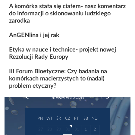
A komórka stała się ciałem- nasz komentarz
do informacji o sklonowaniu ludzkiego
zarodka
AnGENlina i jej rak
Etyka w nauce i technice- projekt nowej
Rezolucji Rady Europy
III Forum Bioetyczne: Czy badania na
komórkach macierzystych to (nadal)
problem etyczny?
PREVIOUS
NEXT
SIERPIEŃ 2026
PN
WT
ŚR
CZ
PT
SB
ND
27
28
29
30
31
1
2