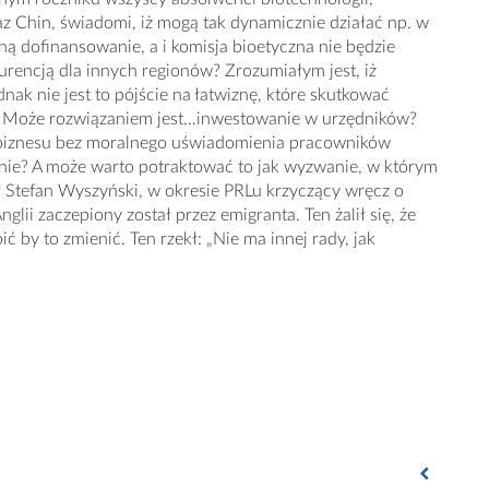
oraz Chin, świadomi, iż mogą tak dynamicznie działać np. w
ą dofinansowanie, a i komisja bioetyczna nie będzie
rencją dla innych regionów? Zrozumiałym jest, iż
k nie jest to pójście na łatwiznę, które skutkować
źle. Może rozwiązaniem jest…inwestowanie w urzędników?
 biznesu bez moralnego uświadomienia pracowników
lnie? A może warto potraktować to jak wyzwanie, w którym
ł Stefan Wyszyński, w okresie PRLu krzyczący wręcz o
lii zaczepiony został przez emigranta. Ten żalił się, że
ć by to zmienić. Ten rzekł: „Nie ma innej rady, jak