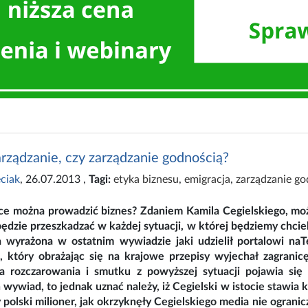
rządzanie, czy zarządzanie godnością?
ciak
, 26.07.2013
,
Tagi:
etyka biznesu
,
emigracja
,
zarządzanie go
ce można prowadzić biznes? Zdaniem Kamila Cegielskiego, można
będzie przeszkadzać w każdej sytuacji, w której będziemy chci
 wyrażona w ostatnim wywiadzie jaki udzielił portalowi na
, który obrażając się na krajowe przepisy wyjechał zagranic
 rozczarowania i smutku z powyższej sytuacji pojawia si
 wywiad, to jednak uznać należy, iż Cegielski w istocie stawia 
polski milioner, jak okrzyknęły Cegielskiego media nie ograni