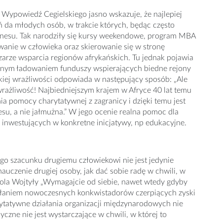
 Wypowiedź Cegielskiego jasno wskazuje, że najlepiej
ń da młodych osób, w trakcie których, będąc często
znesu. Tak narodziły się kursy weekendowe, program MBA
wanie w człowieka oraz skierowanie się w stronę
arze wsparcia regionów afrykańskich. Tu jednak pojawia
syjnym ładowaniem funduszy wspierających biedne rejony
zkiej wrażliwości odpowiada w następujący sposób: „Ale
 wrażliwość! Najbiedniejszym krajem w Afryce 40 lat temu
a pomocy charytatywnej z zagranicy i dzięki temu jest
esu, a nie jałmużna.” W jego ocenie realna pomoc dla
ie inwestujących w konkretne inicjatywy, np edukacyjne.
go szacunku drugiemu człowiekowi nie jest jedynie
uczenie drugiej osoby, jak dać sobie radę w chwili, w
rola Wojtyły „Wymagajcie od siebie, nawet wtedy gdyby
ziałaniem nowoczesnych konkwistadorów czerpiących zyski
arytatywne działania organizacji międzynarodowych nie
zne nie jest wystarczające w chwili, w której to