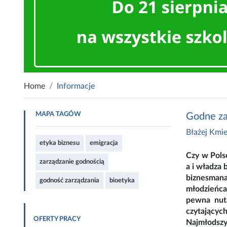
Home
Informacje
MAPA TAGÓW
Godne za
Błażej Kmie
etyka biznesu
emigracja
Czy w Pols
zarządzanie godnością
a i władza 
biznesmana
godność zarządzania
bioetyka
młodzieńca
pewna nuta
czytających
OFERTY PRACY
Najmłodszy 