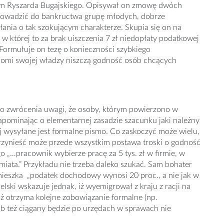
ilm Ryszarda Bugajskiego. Opisywał on zmowę dwóch
rowadzić do bankructwa grupę młodych, dobrze
łania o tak szokującym charakterze. Skupia się on na
której to za brak uiszczenia 7 zł niedopłaty podatkowej
Formułuje on tezę o konieczności szybkiego
domi swojej władzy niszczą godność osób chcących
 do zwrócenia uwagi, że osoby, którym powierzono w
apominając o elementarnej zasadzie szacunku jaki należny
ej wysyłane jest formalne pismo. Co zaskoczyć może wielu,
przynieść może przede wszystkim postawa troski o godność
go „…pracownik wybierze pracę za 5 tys. zł w firmie, w
pomiata.” Przykładu nie trzeba daleko szukać. Sam bohater
mieszka „podatek dochodowy wynosi 20 proc., a nie jak w
ielski wskazuje jednak, iż wyemigrował z kraju z racji na
iż otrzyma kolejne zobowiązanie formalne (np.
ub też ciągany będzie po urzędach w sprawach nie