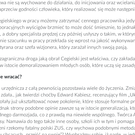
wa nie są wychowane do działania, do inicjowania oraz wcielania
przeciw godności człowieka, który realizować się może następni
gielskiego w pracy możemy zatrzymać cennego pracownika jedy
poracyjnych wyścigów brzmieć to może dość śmiesznie, to jedna
 a dobry specjalista prędzej czy później usłyszy o takim, w któr
ie szacunku w pracy przekłada się wprost na jakość wykonywany
 tyrana oraz szefa wizjonera, który zarażał innych swoją pasją.
zagraniczna droga jaką obrał Cegielski jest właściwa, czy zakład
t w istocie demoralizowaniem młodych osób, które uczą się zasady „
ie wracać?
 urzędnicza z całą pewnością pozostawia wiele do życzenia. Zm
ę zdała., jak twierdzi choćby Edward Kabiesz, recenzujący film
ołały już ukształtować nowe pokolenie, które stosuje formalne
ednak strony podobne opinie zawsze są w istocie generalizacją, k
nego darmozjada, co z prawdą ma niewiele wspólnego. Twórca A
esy. Namawia do tego także inne osoby, szkoli ich w tym i pomag
eni rzekomy fatalny polski ZUS, czy wychowa podobnymi metod
 chcących „przejść na swoje”? Wyobraźmy sobie, iż nagle, w je