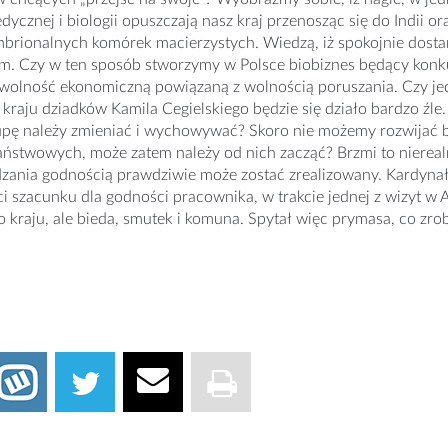
edycznej i biologii opuszczają nasz kraj przenosząc się do Indii 
brionalnych komórek macierzystych. Wiedzą, iż spokojnie dostan
m. Czy w ten sposób stworzymy w Polsce biobiznes będący konku
olność ekonomiczną powiązaną z wolnością poruszania. Czy jedna
w kraju dziadków Kamila Cegielskiego będzie się działo bardzo 
upę należy zmieniać i wychowywać? Skoro nie możemy rozwijać
państwowych, może zatem należy od nich zacząć? Brzmi to nierea
dzania godnością prawdziwie może zostać zrealizowany. Kardyna
i szacunku dla godności pracownika, w trakcie jednej z wizyt w Ang
o kraju, ale bieda, smutek i komuna. Spytał więc prymasa, co zrobi