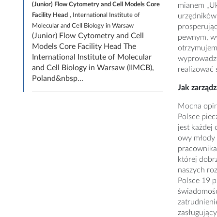
(Junior) Flow Cytometry and Cell Models Core
mianem „Uk
Facility Head
, International Institute of
urzędników
Molecular and Cell Biology in Warsaw
prosperując
(Junior) Flow Cytometry and Cell
pewnym, wyd
Models Core Facility Head The
otrzymujemy
International Institute of Molecular
wyprowadze
and Cell Biology in Warsaw (IIMCB),
realizować 
Poland&nbsp...
Jak zarządz
Mocna opini
Polsce piec
jest każdej
owy młody g
pracownika,
której dobr
naszych roz
Polsce 19 pr
świadomość,
zatrudnieni
zasługujący