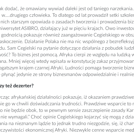
k dodać, że omawiany wywiad daleki jest od taniego narzekania.
w….drugiego człowieka. To dlatego od lat prowadził setki szkole
 nich starszym opowiada o zasadach tworzenia i prowadzenia bi
niwersytet ASIBRO, działający już w pięciu krajach. Owo inwesto
 godnością pokazuje również zaangażowanie Cegielskiego w obsz
askoczenie. Działanie Polaka nie ma nic wspólnego z bezreflek
du. Sam Cegielski na pytanie dotyczące działania z pobudek lud
wość? To biznes jest pomocą. Afryka cierpi ze względu na ludzką
na. Mniej więcej wtedy wpisała w konstytucję zakaz przyjmowani
bogatszym krajem czarnej Afryki. Ludności pomaga tworzenie bizn
 płynąć jedynie ze strony biznesmanów odpowiedzialnie i realn
zy też dezerter?
ząc afrykańskiej działalności pokazuje, iż okazaniem prawdziwe
 go w chwili doświadczania trudności. Prawdziwe wsparcie to na
go nie będzie obok, to w pewnym sensie zaszczepienie zasady Ka
 nie wymagali.” Choć opinie Cegielskiego kojarzyć się mogą z d
nia na nieznanym lądzie to jednak trudno niezgodzie, się, iż ch
eczywistości ekonomicznej Afryki. Niezwykle cenne wsparcie medyc