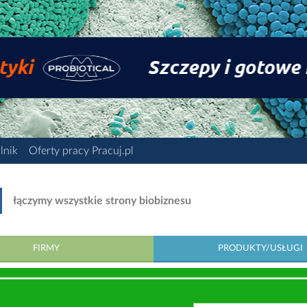
lnik
Oferty pracy Pracuj.pl
łączymy wszystkie strony biobiznesu
FIRMY
PRODUKTY/USŁUGI