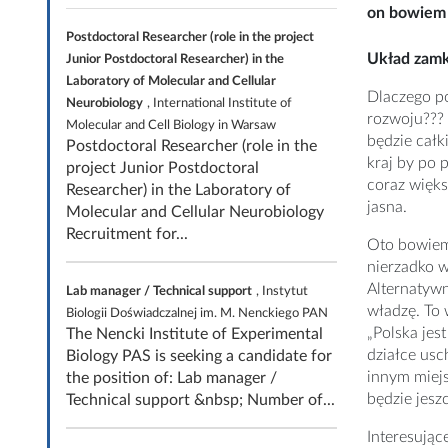
on bowiem t
Postdoctoral Researcher (role in the project
Układ zamk
Junior Postdoctoral Researcher) in the
Laboratory of Molecular and Cellular
Dlaczego po
Neurobiology
, International Institute of
rozwoju???
Molecular and Cell Biology in Warsaw
będzie całk
Postdoctoral Researcher (role in the
kraj by po 
project Junior Postdoctoral
coraz więks
Researcher) in the Laboratory of
jasna.
Molecular and Cellular Neurobiology
Recruitment for...
Oto bowiem 
nierzadko w
Alternatywn
Lab manager / Technical support
, Instytut
władzę. To
Biologii Doświadczalnej im. M. Nenckiego PAN
„Polska jes
The Nencki Institute of Experimental
działce usc
Biology PAS is seeking a candidate for
innym miejs
the position of: Lab manager /
będzie jeszc
Technical support &nbsp; Number of...
Interesując