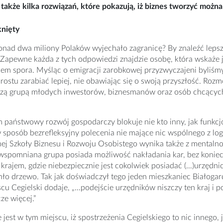
akże kilka rozwiązań, które pokazują, iż biznes tworzyć można 
nięty
nad dwa miliony Polaków wyjechało zagranicę? By znaleźć lepszą
 Zapewne każda z tych odpowiedzi znajdzie osobę, która wskaże
iem spora. Myśląc o emigracji zarobkowej przyzwyczajeni byliśmy
prostu zarabiać lepiej, nie obawiając się o swoją przyszłość. Ro
zą grupą młodych inwestorów, biznesmanów oraz osób chcących r
państwowy rozwój gospodarczy blokuje nie kto inny, jak funkcj
 sposób bezrefleksyjny polecenia nie mające nic wspólnego z lo
ej Szkoły Biznesu i Rozwoju Osobistego wynika także z mentalnośc
 wspomniana grupa posiada możliwość nakładania kar, bez konie
t krajem, gdzie niebezpiecznie jest cokolwiek posiadać (…)urzędni
hło drzewo. Tak jak doświadczył tego jeden mieszkaniec Białogard
cu Cegielski dodaje, „…podejście urzędników niszczy ten kraj i p
ze więcej.”
e jest w tym miejscu, iż spostrzeżenia Cegielskiego to nic innego,