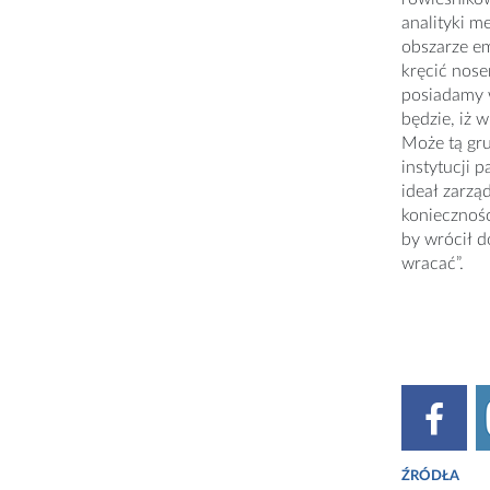
analityki m
obszarze em
kręcić nose
posiadamy w
będzie, iż 
Może tą gr
instytucji 
ideał zarzą
koniecznośc
by wrócił d
wracać”.
ŹRÓDŁA