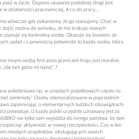
 pasji w życie. Dopiero ukazanie podobnej drogi jest
e w działalności pracowniczej. A co do pracy….
nie wówczas gdy pokarzemy, że go szanujemy. Choć w
k dojść można do wniosku, że nie brakuje nowych
ym szanuje się konkretną osobę. Okazuje się bowiem, że
ch zadań i z pewnością potwierdzi to każda osoba, która
anie innym osobą firm poza granicami kraju jest moralne,
idę tam gdzie mi lepiej”. ?
iana pokoleniowa np. w urzędach podatkowych często na
 „Układ zamknięty”. Osoby zdemoralizowane w poprzednim
 prawo zapominając o elementarnych ludzkich obowiązkach.
tóra powoduje, iż każdy polski urzędnik uznawany jest za
SIBRO nie tylko sam wyjeżdża do innego państwa, by tam
a rozpocząć aktywność w nowej rzeczywistości. Czy w ten
ami młodych urzędników, obsługujących swoich
dnym roczniku wszyscy absolwenci biotechnologii,