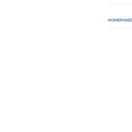
Źródło
KOMENTARZ
1.
www.nat
(zdjęcia:
ht
Prezentowan
badawczyc