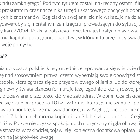
ładu zamkniętego”. Pod tym tytułem został nakręcony ostatni f
: prokuratora oraz naczelnika urzędu skarbowego chcących dop
ych biznesmanów. Cegielski w swej analizie nie wskazuje na dzia
awałoby się mentalnym zamknięciu, prowadzącym do sytuacji, w 
 karę2700zł. Reakcja polskiego inwestora jest natychmiastowa. 
nia kapitału poza granice państwa, w którym to urzędnicy świa
swoje pomysły.
ać?
a dotycząca polskiej klasy urzędniczej sprowadza się w istocie
zę nad stosowaniem prawa, często wypełniają swoje obowiązki z
 osobie, która zgłasza się do przysłowiowego okienka lub do któr
niewny świata biznesu formułuje tezę, zgodnie z którą rozwój 
 przejawiana przez tego, który go zatrudnia. W opinii Cegielskie
ze się czuje niż pracę za 10 tys. w firmie, która go nie szanuje i 
ważań podkreśla, że ma świadomość, iż w Anglii, gdzie obecnie 
oc”. Z kolei chleb można kupić nie za 3 lub 4 zł, ale za 14 zł. Ceg
 iż w Polsce nie uzyska spokoju ducha, dręczony ciągłą obawą, 
e strażaka w zakładzie),pojawi się konieczna dodatkowa opłata l
ch na jakąkolwiek uwagę.