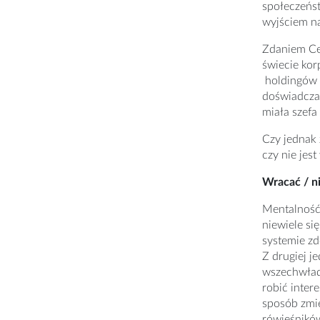
społeczeńst
wyjściem na
Zdaniem Ce
świecie kor
holdingów ,
doświadczan
miała szefa
Czy jednak 
czy nie jes
Wracać / n
Mentalność
niewiele si
systemie zd
Z drugiej j
wszechwład
robić inter
sposób zmi
rówieśników