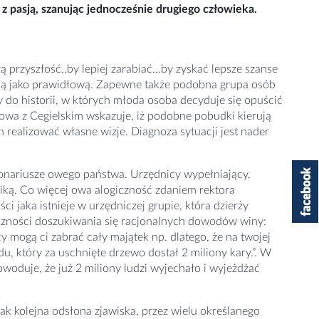
z pasją, szanując jednocześnie drugiego człowieka.
 przyszłość..by lepiej zarabiać…by zyskać lepsze szanse
 ją jako prawidłową. Zapewne także podobna grupa osób
 do historii, w których młoda osoba decyduje się opuścić
zmowa z Cegielskim wskazuje, iż podobne pobudki kierują
ealizować własne wizje. Diagnoza sytuacji jest nader
onariusze owego państwa. Urzędnicy wypełniający,
giką. Co więcej owa alogiczność zdaniem rektora
i jaka istnieje w urzędniczej grupie, która dzierży
czności doszukiwania się racjonalnych dowodów winy:
cy mogą ci zabrać cały majątek np. dlatego, że na twojej
u, który za uschnięte drzewo dostał 2 miliony kary.”. W
owoduje, że już 2 miliony ludzi wyjechało i wyjeżdżać
 jak kolejna odsłona zjawiska, przez wielu określanego