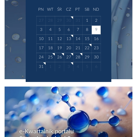
PN
WT
ŚR
CZ
PT
SB
ND
27
28
29
30
31
1
2
3
4
5
6
7
8
9
10
11
12
13
14
15
16
17
18
19
20
21
22
23
24
25
26
27
28
29
30
31
1
2
3
4
5
6
e-Kwartalnik portalu