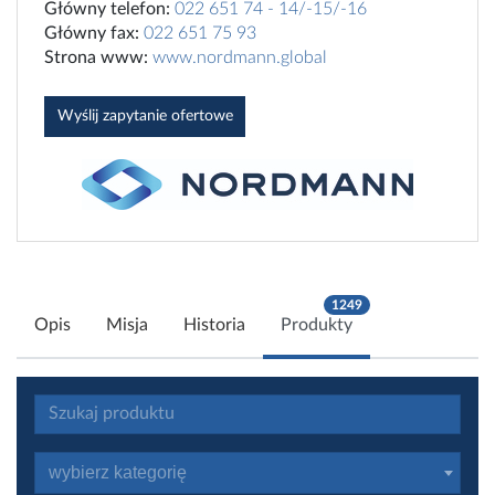
Główny telefon:
022 651 74 - 14/-15/-16
Główny fax:
022 651 75 93
Strona www:
www.nordmann.global
Wyślij zapytanie ofertowe
1249
Opis
Misja
Historia
Produkty
wybierz kategorię