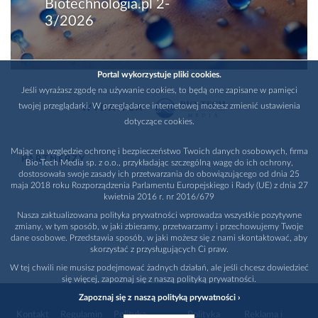
Biotechnologia.pl 2-
3/2026
Portal wykorzystuje pliki cookies.
Jeśli wyrażasz zgodę na używanie cookies, to będą one zapisane w pamięci
twojej przeglądarki. W przeglądarce internetowej możesz zmienić ustawienia
WYDAWCA
dotyczące cookies.
Mając na względzie ochronę i bezpieczeństwo Twoich danych osobowych, firma
PARTNERZY
Bio-Tech Media sp. z o.o., przykładając szczególną wagę do ich ochrony,
dostosowała swoje zasady ich przetwarzania do obowiązującego od dnia 25
maja 2018 roku Rozporządzenia Parlamentu Europejskiego i Rady (UE) z dnia 27
kwietnia 2016 r. nr 2016/679
Nasza zaktualizowana polityka prywatności wprowadza wszystkie pozytywne
zmiany, w tym sposób, w jaki zbieramy, przetwarzamy i przechowujemy Twoje
dane osobowe. Przedstawia sposób, w jaki możesz się z nami skontaktować, aby
skorzystać z przysługujących Ci praw.
W tej chwili nie musisz podejmować żadnych działań, ale jeśli chcesz dowiedzieć
się więcej, zapoznaj się z naszą polityką prywatności.
Zapoznaj się z naszą polityką prywatności ›
Kontakt
Regulamin
Polityka
Polityka
Reklama i