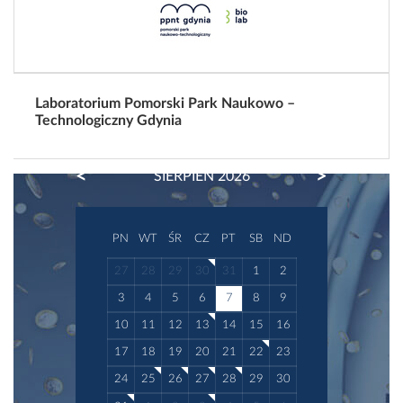
Laboratorium Pomorski Park Naukowo –
Technologiczny Gdynia
PREVIOUS
NEXT
SIERPIEŃ 2026
PN
WT
ŚR
CZ
PT
SB
ND
27
28
29
30
31
1
2
3
4
5
6
7
8
9
10
11
12
13
14
15
16
17
18
19
20
21
22
23
24
25
26
27
28
29
30