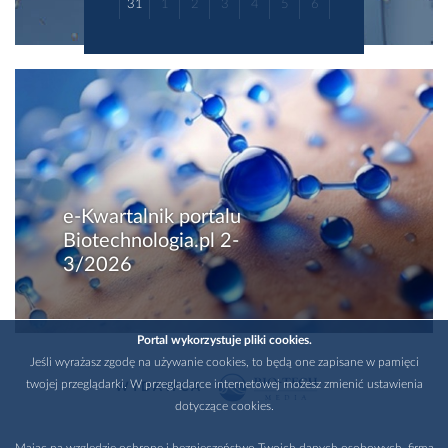
31
1
2
3
4
5
6
e-Kwartalnik portalu
Biotechnologia.pl 2-
3/2026
Portal wykorzystuje pliki cookies.
Jeśli wyrażasz zgodę na używanie cookies, to będą one zapisane w pamięci
twojej przeglądarki. W przeglądarce internetowej możesz zmienić ustawienia
WYDAWCA
dotyczące cookies.