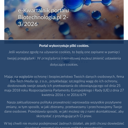
e-Kwartalnik portalu
Biotechnologia.pl 2-
3/2026
Portal wykorzystuje pliki cookies.
Jeśli wyrażasz zgodę na używanie cookies, to będą one zapisane w pamięci
twojej przeglądarki. W przeglądarce internetowej możesz zmienić ustawienia
WYDAWCA
dotyczące cookies.
Mając na względzie ochronę i bezpieczeństwo Twoich danych osobowych, firma
PARTNERZY
Bio-Tech Media sp. z o.o., przykładając szczególną wagę do ich ochrony,
dostosowała swoje zasady ich przetwarzania do obowiązującego od dnia 25
maja 2018 roku Rozporządzenia Parlamentu Europejskiego i Rady (UE) z dnia 27
kwietnia 2016 r. nr 2016/679
Nasza zaktualizowana polityka prywatności wprowadza wszystkie pozytywne
zmiany, w tym sposób, w jaki zbieramy, przetwarzamy i przechowujemy Twoje
dane osobowe. Przedstawia sposób, w jaki możesz się z nami skontaktować, aby
skorzystać z przysługujących Ci praw.
W tej chwili nie musisz podejmować żadnych działań, ale jeśli chcesz dowiedzieć