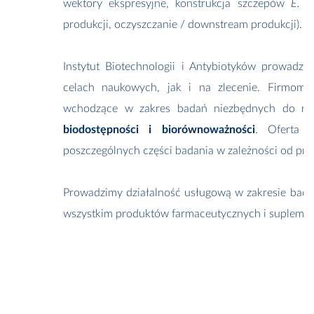
wektory ekspresyjne, konstrukcja szczepów
E. co
produkcji, oczyszczanie / downstream produkcji).
Instytut Biotechnologii i Antybiotyków prowadzi
celach naukowych, jak i na zlecenie. Firmom 
wchodzące w zakres badań niezbędnych do reje
biodostępności i biorównoważności
. Oferta 
poszczególnych części badania w zależności od pro
Prowadzimy działalność usługową w zakresie bad
wszystkim produktów farmaceutycznych i supleme