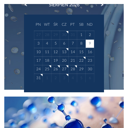
PREVIOUS
NEXT
SIERPIEŃ 2026
PN
WT
ŚR
CZ
PT
SB
ND
27
28
29
30
31
1
2
3
4
5
6
7
8
9
10
11
12
13
14
15
16
17
18
19
20
21
22
23
24
25
26
27
28
29
30
31
1
2
3
4
5
6