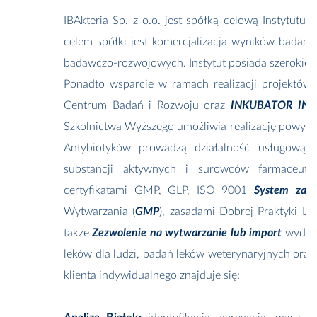
IBAkteria Sp. z o.o. jest spółką celową Instytut
celem spółki jest komercjalizacja wyników badań 
badawczo-rozwojowych. Instytut posiada szerokie
Ponadto wsparcie w ramach realizacji projektów
Centrum Badań i Rozwoju oraz
INKUBATOR IN
Szkolnictwa Wyższego umożliwia realizację powyższyc
Antybiotyków prowadzą działalność usługową w
substancji aktywnych i surowców farmaceuty
certyfikatami GMP, GLP, ISO 9001
System zarz
Wytwarzania (
GMP
), zasadami Dobrej Praktyki Lab
także
Zezwolenie na wytwarzanie lub import
wydane
leków dla ludzi, badań leków weterynaryjnych ora
klienta indywidualnego znajduje się: