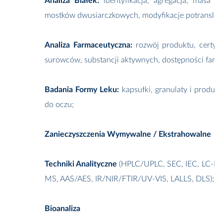
Analiza Białek:
identyfikacja, agregacja, masa c
mostków dwusiarczkowych, modyfikacje potranslacyj
Analiza Farmaceutyczna:
rozwój produktu, certyfik
surowców, substancji aktywnych, dostępności farma
Badania Formy Leku:
kapsułki, granulaty i produkt
do oczu;
Zanieczyszczenia Wymywalne / Ekstrahowalne
Techniki Analityczne
(HPLC/UPLC, SEC, IEC, LC-
MS, AAS/AES, IR/NIR/FTIR/UV-VIS, LALLS, DLS);
Bioanaliza