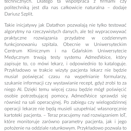
technicznych. Dlatego ta współpraca z firmami czy
politechniką jest dla nas całkowicie naturalna – dodaje
Dariusz Szplit.
Takie inicjatywy jak Datathon pozwalają nie tylko testować
algorytmy na rzeczywistych danych, ale też wypracowywać
praktyczne rozwiązania przydatne w codziennym
funkcjonowaniu szpitala. Obecnie w Uniwersyteckim
Centrum Klinicznym i na Gdańskim Uniwersytecie
Medycznym trwają testy systemu AdmedVoice, który
zapisuje to, co mówi lekarz, i odpowiednio to kataloguje.
Przykładowo w trakcie wizyty pacjenta lekarz nie będzie
musiał poświęcać czasu na wypełnianie formularzy,
szukanie informacji czy wystawianie recept, gdyż zrobi to za
niego AI. Dzięki temu więcej czasu będzie mógł poświęcić
osobie potrzebującej pomocy. AdmedVoice sprawdzi się
również na sali operacyjnej. Po zabiegu czy wielogodzinnej
operacji lekarze nie będą musieli uzupełniać własnoręcznie
kartoteki pacjenta. – Teraz pracujemy nad rozwiązaniem IoT,
które monitoruje zarówno parametry pacjenta, jak i jego
położenie na oddziale ratunkowym. Przykładowo pozwala to