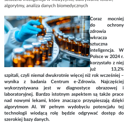
algorytmy
,
analiza danych biomedycznych
Coraz mocniej
do ochrony
zdrowia
wkracza
sztuczna
inteligencja. W
Polsce w 2024 r.
korzystało z niej
już 13,2%
szpitali, czyli niemal dwukrotnie więcej niż rok wcześniej –
wynika z badania Centrum e-Zdrowia. Najczęściej
wykorzystywana jest w diagnostyce obrazowej i
laboratoryjnej. Bardzo istotnym aspektem są także prace
nad nowymi lekami, które znacząco przyspieszają dzięki
algorytmom AI. W pełnym wydobyciu potencjału tej
technologii wiodącą rolę będzie odgrywać dostęp do
szerokiej bazy danych.