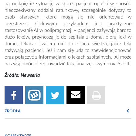
na uniknięcie sytuacji, w której pacjent opuści w sposób
nieoczekiwany oddział ratunkowy, szczególnie dotyczy to
osób starszych, które mogą się nie orientować w
przestrzeni. Ciekawym przykładem jest praktyczne
zastosowanie AI w polipragmazji – pacjenci zażywają bardzo
dużo leków, przynoszą je do szpitala z domu, biorą leki w
domu, lekarze czasem nie do końca wiedzą, jakie leki
zażywają pacjenci. Jeśli nam się uda to zaewidencjonować
oraz połączyć z informacjami o lekach szpitalnych, AI może
nas wspomóc przeprowadzić taką analizę – wymienia Szpilt.
Źródło: Newseria
ŹRÓDŁA
Fot. https://pixabay.com/pl/illustrations/laboratorium-medyczny-
technologia-8760350/