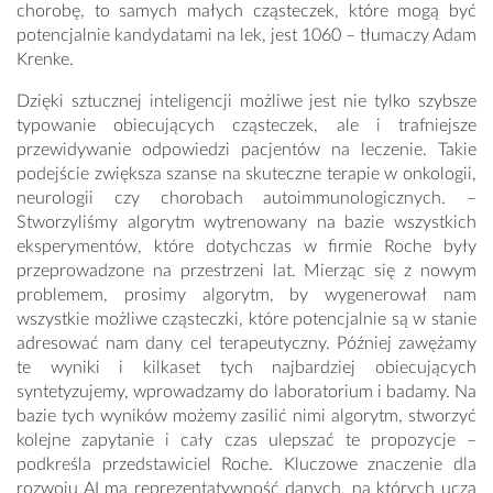
chorobę, to samych małych cząsteczek, które mogą być
potencjalnie kandydatami na lek, jest 1060 – tłumaczy Adam
Krenke.
Dzięki sztucznej inteligencji możliwe jest nie tylko szybsze
typowanie obiecujących cząsteczek, ale i trafniejsze
przewidywanie odpowiedzi pacjentów na leczenie. Takie
podejście zwiększa szanse na skuteczne terapie w onkologii,
neurologii czy chorobach autoimmunologicznych. –
Stworzyliśmy algorytm wytrenowany na bazie wszystkich
eksperymentów, które dotychczas w firmie Roche były
przeprowadzone na przestrzeni lat. Mierząc się z nowym
problemem, prosimy algorytm, by wygenerował nam
wszystkie możliwe cząsteczki, które potencjalnie są w stanie
adresować nam dany cel terapeutyczny. Później zawężamy
te wyniki i kilkaset tych najbardziej obiecujących
syntetyzujemy, wprowadzamy do laboratorium i badamy. Na
bazie tych wyników możemy zasilić nimi algorytm, stworzyć
kolejne zapytanie i cały czas ulepszać te propozycje –
podkreśla przedstawiciel Roche. Kluczowe znaczenie dla
rozwoju AI ma reprezentatywność danych, na których uczą