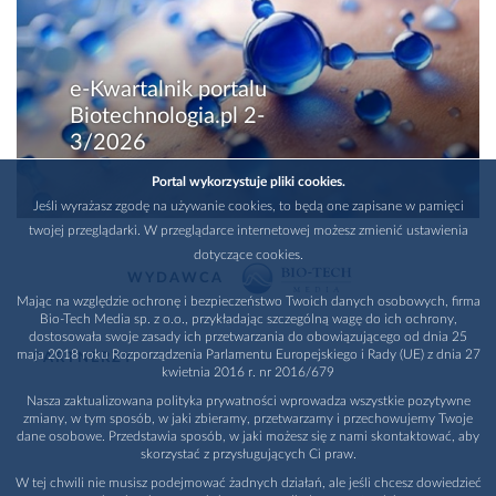
e-Kwartalnik portalu
Biotechnologia.pl 2-
3/2026
Portal wykorzystuje pliki cookies.
Jeśli wyrażasz zgodę na używanie cookies, to będą one zapisane w pamięci
twojej przeglądarki. W przeglądarce internetowej możesz zmienić ustawienia
dotyczące cookies.
WYDAWCA
Mając na względzie ochronę i bezpieczeństwo Twoich danych osobowych, firma
Bio-Tech Media sp. z o.o., przykładając szczególną wagę do ich ochrony,
dostosowała swoje zasady ich przetwarzania do obowiązującego od dnia 25
maja 2018 roku Rozporządzenia Parlamentu Europejskiego i Rady (UE) z dnia 27
PARTNERZY
kwietnia 2016 r. nr 2016/679
Nasza zaktualizowana polityka prywatności wprowadza wszystkie pozytywne
zmiany, w tym sposób, w jaki zbieramy, przetwarzamy i przechowujemy Twoje
dane osobowe. Przedstawia sposób, w jaki możesz się z nami skontaktować, aby
skorzystać z przysługujących Ci praw.
W tej chwili nie musisz podejmować żadnych działań, ale jeśli chcesz dowiedzieć