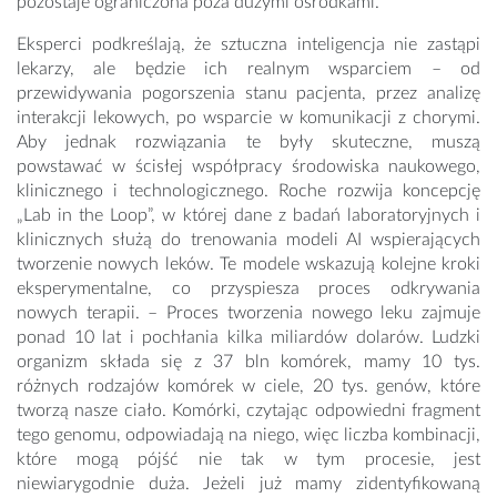
pozostaje ograniczona poza dużymi ośrodkami.
Eksperci podkreślają, że sztuczna inteligencja nie zastąpi
lekarzy, ale będzie ich realnym wsparciem – od
przewidywania pogorszenia stanu pacjenta, przez analizę
interakcji lekowych, po wsparcie w komunikacji z chorymi.
Aby jednak rozwiązania te były skuteczne, muszą
powstawać w ścisłej współpracy środowiska naukowego,
klinicznego i technologicznego. Roche rozwija koncepcję
„Lab in the Loop”, w której dane z badań laboratoryjnych i
klinicznych służą do trenowania modeli AI wspierających
tworzenie nowych leków. Te modele wskazują kolejne kroki
eksperymentalne, co przyspiesza proces odkrywania
nowych terapii. – Proces tworzenia nowego leku zajmuje
ponad 10 lat i pochłania kilka miliardów dolarów. Ludzki
organizm składa się z 37 bln komórek, mamy 10 tys.
różnych rodzajów komórek w ciele, 20 tys. genów, które
tworzą nasze ciało. Komórki, czytając odpowiedni fragment
tego genomu, odpowiadają na niego, więc liczba kombinacji,
które mogą pójść nie tak w tym procesie, jest
niewiarygodnie duża. Jeżeli już mamy zidentyfikowaną