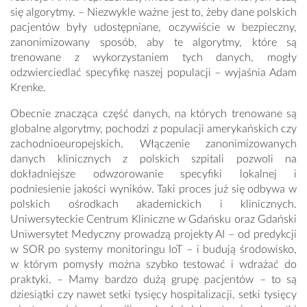
się algorytmy. – Niezwykle ważne jest to, żeby dane polskich
pacjentów były udostępniane, oczywiście w bezpieczny,
zanonimizowany sposób, aby te algorytmy, które są
trenowane z wykorzystaniem tych danych, mogły
odzwierciedlać specyfikę naszej populacji – wyjaśnia Adam
Krenke.
Obecnie znacząca część danych, na których trenowane są
globalne algorytmy, pochodzi z populacji amerykańskich czy
zachodnioeuropejskich. Włączenie zanonimizowanych
danych klinicznych z polskich szpitali pozwoli na
dokładniejsze odwzorowanie specyfiki lokalnej i
podniesienie jakości wyników. Taki proces już się odbywa w
polskich ośrodkach akademickich i klinicznych.
Uniwersyteckie Centrum Kliniczne w Gdańsku oraz Gdański
Uniwersytet Medyczny prowadzą projekty AI – od predykcji
w SOR po systemy monitoringu IoT – i budują środowisko,
w którym pomysły można szybko testować i wdrażać do
praktyki. – Mamy bardzo dużą grupę pacjentów – to są
dziesiątki czy nawet setki tysięcy hospitalizacji, setki tysięcy