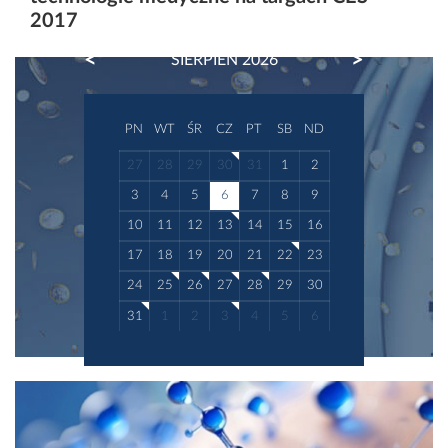
2017
PREVIOUS
NEXT
SIERPIEŃ 2026
PN
WT
ŚR
CZ
PT
SB
ND
27
28
29
30
31
1
2
3
4
5
6
7
8
9
10
11
12
13
14
15
16
17
18
19
20
21
22
23
24
25
26
27
28
29
30
31
1
2
3
4
5
6