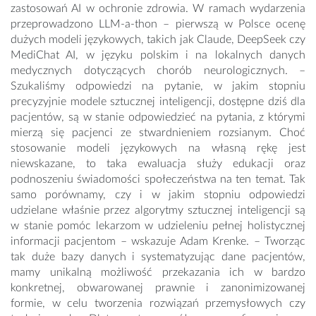
zastosowań AI w ochronie zdrowia. W ramach wydarzenia
przeprowadzono LLM-a-thon – pierwszą w Polsce ocenę
dużych modeli językowych, takich jak Claude, DeepSeek czy
MediChat AI, w języku polskim i na lokalnych danych
medycznych dotyczących chorób neurologicznych. –
Szukaliśmy odpowiedzi na pytanie, w jakim stopniu
precyzyjnie modele sztucznej inteligencji, dostępne dziś dla
pacjentów, są w stanie odpowiedzieć na pytania, z którymi
mierzą się pacjenci ze stwardnieniem rozsianym. Choć
stosowanie modeli językowych na własną rękę jest
niewskazane, to taka ewaluacja służy edukacji oraz
podnoszeniu świadomości społeczeństwa na ten temat. Tak
samo porównamy, czy i w jakim stopniu odpowiedzi
udzielane właśnie przez algorytmy sztucznej inteligencji są
w stanie pomóc lekarzom w udzieleniu pełnej holistycznej
informacji pacjentom – wskazuje Adam Krenke. – Tworząc
tak duże bazy danych i systematyzując dane pacjentów,
mamy unikalną możliwość przekazania ich w bardzo
konkretnej, obwarowanej prawnie i zanonimizowanej
formie, w celu tworzenia rozwiązań przemysłowych czy