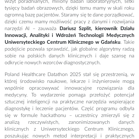
wizyt poradnianych, miliony badań laboratoryjnych, setki
tysięcy badań obrazowych, dzięki temu mamy w skali roku
ogromną bazę pacjentów. Staramy się te dane porządkować,
dzięki czemu mamy możliwość pracy z danymi i rozwijania
narzędzi AI – zauważa
Dariusz Szplit, kierownik Działu
Innowacji, Analityki i Wdrożeń Technologii Medycznych
Uniwersyteckiego Centrum Klinicznego w Gdańsku
. Takie
podejście pozwala sprawdzić, jak globalne algorytmy radzą
sobie na polskich danych klinicznych i daje szansę na
odkrycie nowych wzorców diagnostycznych.
Poland Healthcare Datathon 2025 stał się przestrzenią, w
której środowisko naukowe, lekarze i inżynierowie mogą
wspólnie opracowywać innowacyjne rozwiązania dla
medycyny. To wydarzenie pomaga przełożyć potencjał
sztucznej inteligencji na praktyczne narzędzia wspierające
diagnostykę i leczenie pacjentów. Część programu odbyła
się w formule hackathonu – uczestnicy zmierzyli się z
analizą rzeczywistych, zanonimizowanych danych
klinicznych z Uniwersyteckiego Centrum Klinicznego,
poszukując nowych metod interpretacji i praktycznych