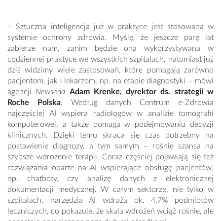
– Sztuczna inteligencja już w praktyce jest stosowana w
systemie ochrony zdrowia. Myślę, że jeszcze parę lat
zabierze nam, zanim będzie ona wykorzystywana w
codziennej praktyce we wszystkich szpitalach, natomiast już
dziś widzimy wiele zastosowań, które pomagają zarówno
pacjentom, jak i lekarzom, np. na etapie diagnostyki – mówi
agencji
Newseria
Adam Krenke, dyrektor ds. strategii w
Roche Polska
. Według danych Centrum e-Zdrowia
najczęściej AI wspiera radiologów w analizie tomografii
komputerowej, a także pomaga w podejmowaniu decyzji
klinicznych. Dzięki temu skraca się czas potrzebny na
postawienie diagnozy, a tym samym – rośnie szansa na
szybsze wdrożenie terapii. Coraz częściej pojawiają się też
rozwiązania oparte na AI wspierające obsługę pacjentów,
np. chatboty, czy analizę danych z elektronicznej
dokumentacji medycznej. W całym sektorze, nie tylko w
szpitalach, narzędzia AI wdraża ok. 4,7% podmiotów
leczniczych, co pokazuje, że skala wdrożeń wciąż rośnie, ale