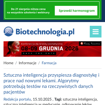
Home
Informacje
Farmacja
Sztuczna inteligencja przyspiesza diagnostykę i
prace nad nowymi lekami. Algorytmy
potrzebują testów na rzeczywistych danych
pacjentów
Redakcja portalu
, 15.10.2025
,
Tagi:
sztuczna inteligencja
,
sztuczna inteligencja w medycynie
,
odkrywanie leków
,